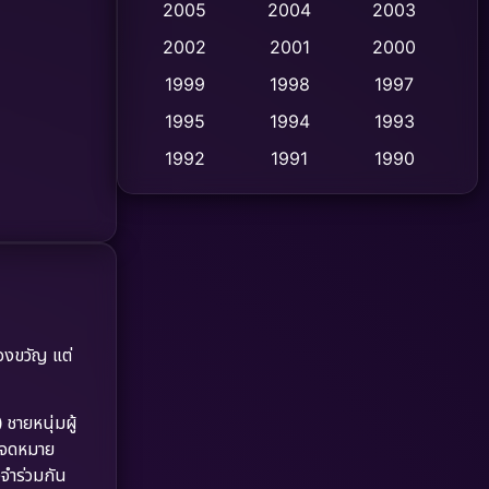
2005
2004
2003
Cult Film
2002
2001
2000
(4)
1999
1998
1997
Culture
(9)
1995
1994
1993
Dance เต้น
(10)
1992
1991
1990
1989
1988
1986
Detective สืบสวน
(59)
1985
1983
1982
Detective สืบสวน
(73)
1981
1978
1974
Disaster
(13)
1971
1962
Disney+
(5)
องขวัญ แต่
Documentary สารคดี
(93)
)
ชายหนุ่มผู้
ับจดหมาย
Drama ดราม่า
(1,460)
งจำร่วมกัน