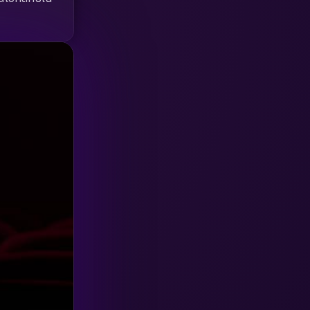
HBO GO
(6)
HBO Max
(3)
Healing
(15)
Heist
(26)
Historical
(7)
History ประวัติศาสตร์
(54)
Holiday
(3)
Horror สยองขวัญ
(385)
Human
(49)
Inspirational แรงบันดาลใจ
(157)