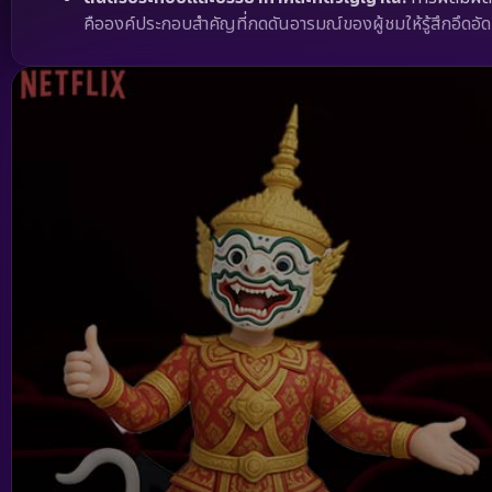
คือองค์ประกอบสำคัญที่กดดันอารมณ์ของผู้ชมให้รู้สึกอึดอัด