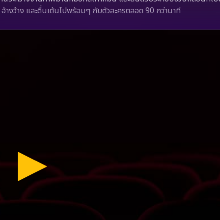
 อ้างว้าง และตื่นเต้นไปพร้อมๆ กับตัวละครตลอด 90 กว่านาที