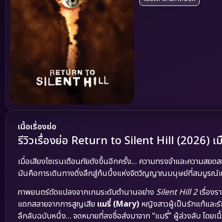
เนื้อเรื่องย่อ
รีวิวเรื่องย่อ Return to Silent Hill (2026) เ
เมื่อเสียงไซเรนเตือนภัยดังขึ้นอีกครั้ง… ความทรงจำและความสยดส
มันคือการเดินทางดิ่งลึกสู่ก้นบึ้งแห่งจิตวิญญาณมนุษย์ที่สมบูรณ
ภาพยนตร์ดัดแปลงจากเกมระดับตำนานอย่าง
Silent Hill 2
เรื่องร
แตกสลายจากการสูญเสีย
แมรี่ (Mary)
หญิงสาวผู้เป็นรักแท้และรั
ลึกลับฉบับหนึ่ง… จดหมายที่ลงชื่อส่งมาจาก “แมรี่” ผู้ล่วงลับ โด