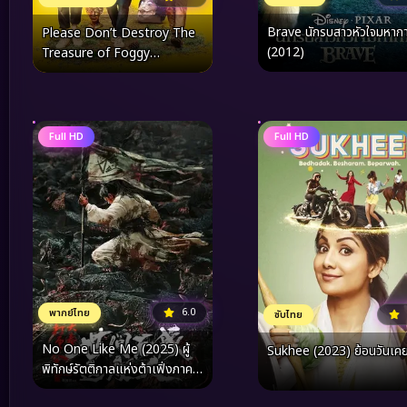
Brave นักรบสาวหัวใจมหาก
Please Don’t Destroy The
(2012)
Treasure of Foggy
Mountain (2023)
Full HD
Full HD
6.0
พากย์ไทย
ซับไทย
No One Like Me (2025) ผู้
Sukhee (2023) ย้อนวันเคย
พิทักษ์รัตติกาลแห่งต้าเฟิ่งภาค
พิเศษ