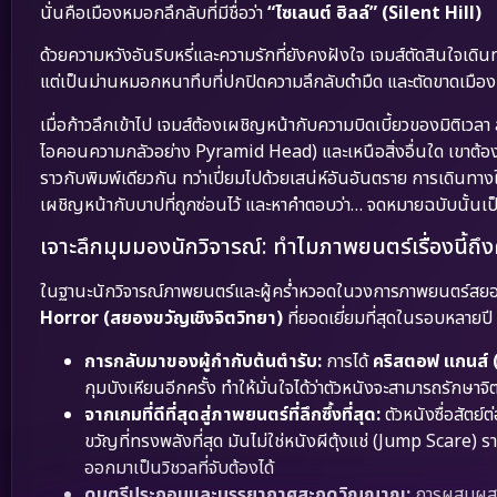
นั่นคือเมืองหมอกลึกลับที่มีชื่อว่า
“ไซเลนต์ ฮิลล์” (Silent Hill)
ด้วยความหวังอันริบหรี่และความรักที่ยังคงฝังใจ เจมส์ตัดสินใจเดินทาง
แต่เป็นม่านหมอกหนาทึบที่ปกปิดความลึกลับดำมืด และตัดขาดเมื
เมื่อก้าวลึกเข้าไป เจมส์ต้องเผชิญหน้ากับความบิดเบี้ยวของมิติเ
ไอคอนความกลัวอย่าง Pyramid Head) และเหนือสิ่งอื่นใด เขาต้
ราวกับพิมพ์เดียวกัน ทว่าเปี่ยมไปด้วยเสน่ห์อันอันตราย การเดินทาง
เผชิญหน้ากับบาปที่ถูกซ่อนไว้ และหาคำตอบว่า… จดหมายฉบับนั้นเป
เจาะลึกมุมมองนักวิจารณ์: ทำไมภาพยนตร์เรื่องนี้ถึ
ในฐานะนักวิจารณ์ภาพยนตร์และผู้คร่ำหวอดในวงการภาพยนตร์ส
Horror (สยองขวัญเชิงจิตวิทยา)
ที่ยอดเยี่ยมที่สุดในรอบหลายปี
การกลับมาของผู้กำกับต้นตำรับ:
การได้
คริสตอฟ แกนส์
กุมบังเหียนอีกครั้ง ทำให้มั่นใจได้ว่าตัวหนังจะสามารถรัก
จากเกมที่ดีที่สุดสู่ภาพยนตร์ที่ลึกซึ้งที่สุด:
ตัวหนังซื่อสัตย์
ขวัญที่ทรงพลังที่สุด มันไม่ใช่หนังผีตุ้งแช่ (Jump Scare) 
ออกมาเป็นวิชวลที่จับต้องได้
ดนตรีประกอบและบรรยากาศสะกดวิญญาณ:
การผสมผสาน