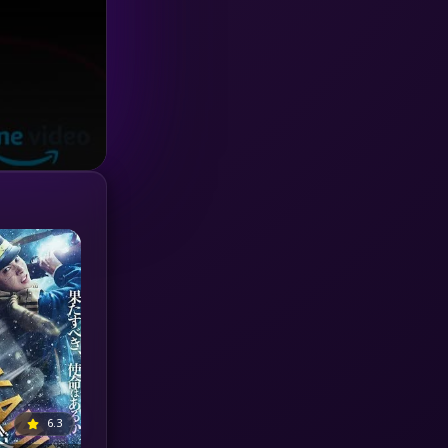
Investigation
(33)
iQIYI
(18)
Kids
(16)
LGBTQ
(5)
Love
(25)
Martial
(6)
Martial Arts
(36)
marvel
(2)
Melodrama
(6)
6.3
Military
(7)