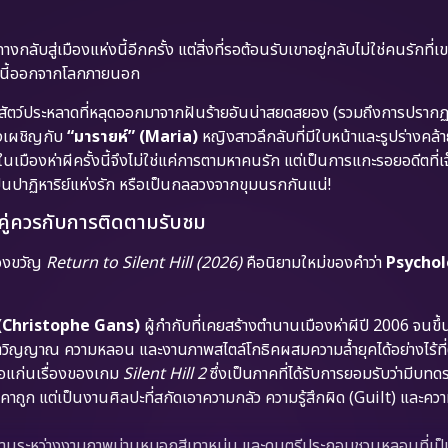
กลับสู่เมืองแห่งนี้อีกครั้ง แต่สิ่งที่รอต้อนรับเขาอยู่กลับไม่ใช่คนรักที่
องนี้ออกจากโลกภายนอก
วลา สัตว์ประหลาดที่หลุดออกมาจากฝันร้ายอันน่าสยดสยอง (รวมถึงการปราก
องเผชิญกับ
“มารายห์” (Maria)
หญิงสาวลึกลับที่มีใบหน้าและรูปร่างคล้า
ในเมืองห่าผีครั้งนี้จึงไม่ใช่แค่การตามหาคนรัก แต่เป็นการแกะรอยอดีตที่
็นปาฏิหาริย์แห่งรัก หรือเป็นกลลวงจากขุมนรกกันแน่!
งคู่ควรกับการติดตามรับชม
ยองขวัญ
Return to Silent Hill (2026)
คือนิยามใหม่ของคำว่า
Psychol
 (Christophe Gans)
ผู้กำกับที่เคยสร้างตำนานเมืองห่าผีปี 2006 จนขึ้
ษาจิตวิญญาณ ความหลอน และงานภาพสไตล์โกธิคผสมความล้ำยุคได้อย่างไร้ที่
ต่อแก่นเรื่องของเกม
Silent Hill 2
ซึ่งเป็นภาคที่ได้รับการยอมรับว่ามีบท
ราคาถูก แต่เป็นงานศิลปะที่สกัดเอาความกลัว ความรู้สึกผิด (Guilt) และคว
ระหว่างงานภาพม่านหมอกสีเทาหม่น และดนตรีประกอบชวนหลอนที่เป็