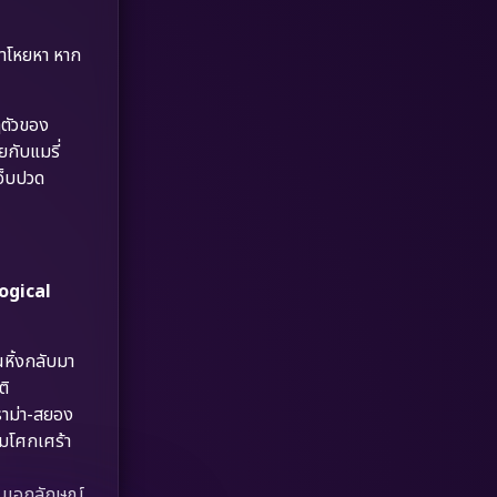
Dystopian
(17)
เขาโหยหา หาก
Emotional
(61)
Epic มหากาพย์
(218)
ฏตัวของ
ยกับแมรี่
Erotic
(36)
เจ็บปวด
Family ครอบครัว
(363)
Fantasy จินตนาการ
(326)
ogical
Fiction
(9)
นหิ้งกลับมา
Film
(57)
ติ
ดราม่า-สยอง
Gothic
(3)
ามโศกเศร้า
Grief
(7)
นเอกลักษณ์