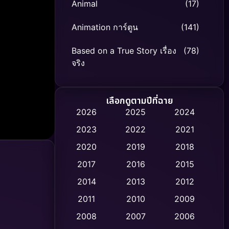
Animal
(17)
Animation การ์ตูน
(141)
Based on a True Story เรื่อง
(78)
จริง
Based on Novel
(8)
เลือกดูตามปีที่ฉาย
Biography ชีวิตจริง
(74)
2026
2025
2024
2023
2022
2021
Black Comedy
(306)
2020
2019
2018
Classic หนังคลาสสิก
(47)
2017
2016
2015
Comedy ตลก
(436)
2014
2013
2012
2011
2010
2009
Coming-of-age ชีวิตวัยรุ่น
(62)
2008
2007
2006
Crime อาชญากรรม
(513)