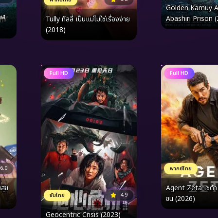
Golden Kamuy A
าฬ
Abashiri Prison 
Tully ทัลลี่ เป็นแม่ไม่ใช่เรื่องง่าย
เดนคามุย การจู่โจมค
(2018)
Full HD
Full HD
6.0
พากย์ไทย
สุข
Agent Zeta เซต้า 
4.9
ซับไทย
ชน (2026)
Geocentric Crisis (2023)