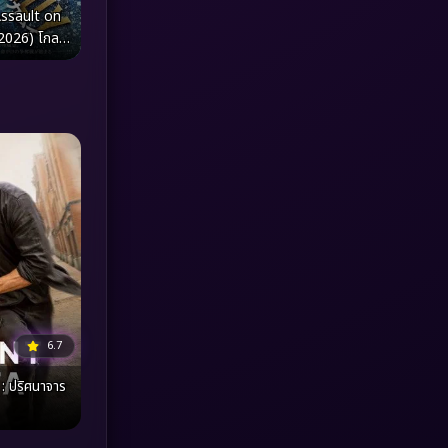
ssault on
(2026) โกล
MONOMAX
(1)
ุกอะบาชิริ
Monster
(25)
Movie Collection
(3)
Musical เพลง
(64)
Mystery ลึกลับ
(371)
nature
(4)
Parody
(3)
6.7
Period ย้อนยุค
(95)
: ปริศนาจาร
Political การเมือง
(20)