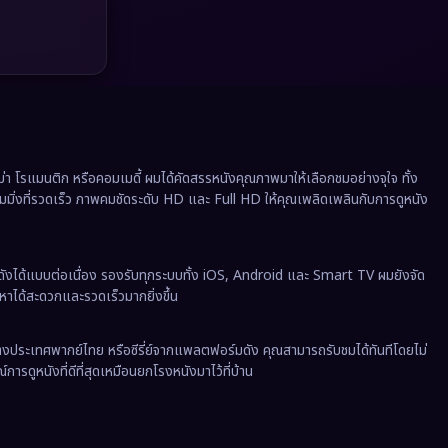
Political การเมือง
(41)
Prime Video
(20)
Psychological จิตวิทยา
(908)
Rescue กู้ภัย
(12)
 โรแมนติก หรือคอมเมดี้ ผมได้คัดสรรหนังคุณภาพมาให้เลือกชมอย่างจุใจ ทั้ง
Revenge
(37)
ีมมิ่งที่รวดเร็ว ภาพคมชัดระดับ HD และ Full HD ให้คุณเพลิดเพลินกับการดูหนัง
Road Trip
(8)
ังได้แบบต่อเนื่อง รองรับทุกระบบทั้ง iOS, Android และ Smart TV ผมยังจัด
Romance โรแมนติก
(352)
นหาได้สะดวกและรวดเร็วมากยิ่งขึ้น
Romantic
(140)
งต่างประเทศพากย์ไทย หรือซีรี่ย์จากแพลตฟอร์มดัง คุณสามารถรับชมได้ทันทีโดยไม่
ารดูหนังที่ดีที่สุดเหมือนยกโรงหนังมาไว้ที่บ้าน
Romantic Comedy
(172)
Satire
(12)