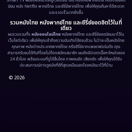
Smart TV ผมยังจัดหมวดหมู่ไว้ชัดเจน เช่น หนังใหม่พากย์ไทย หนังไทยยอด
นิยม หนัง Netflix พากย์ไทย และซีรี่ย์พากย์ไทย เพื่อให้คุณค้นหาได้สะดวก
Erotic
(36)
และรวดเร็วมากยิ่งขึ้น
รวมหนังไทย หนังพากย์ไทย และซีรี่ย์ยอดฮิตไว้ในที่
Family ครอบครัว
(375)
เดียว
ผมรวบรวมทั้ง
หนังออนไลน์ไทย
หนังพากย์ไทย และซีรี่ย์ยอดนิยมมาไว้ใน
Fantasy จินตนาการ
(338)
เว็บไซต์เดียว เพื่อให้คุณเข้าถึงความบันเทิงได้ครบถ้วน ไม่ว่าจะเป็นหนังไทย
คุณภาพ หนังต่างประเทศพากย์ไทย หรือซีรี่ย์จากแพลตฟอร์มดัง คุณ
Fiction
(9)
สามารถรับชมได้ทันทีโดยไม่ต้องสมัครสมาชิก ผมยังอัปเดตเนื้อหาใหม่ตลอด
24 ชั่วโมง พร้อมระบบที่ดูได้ลื่นไหล ภาพคมชัด เสียงชัด เพื่อให้คุณได้รับ
Film
(57)
ประสบการณ์การดูหนังที่ดีที่สุดเหมือนยกโรงหนังมาไว้ที่บ้าน
Gothic
(3)
© 2026
Grief
(7)
HBO GO
(6)
HBO Max
(3)
Healing
(15)