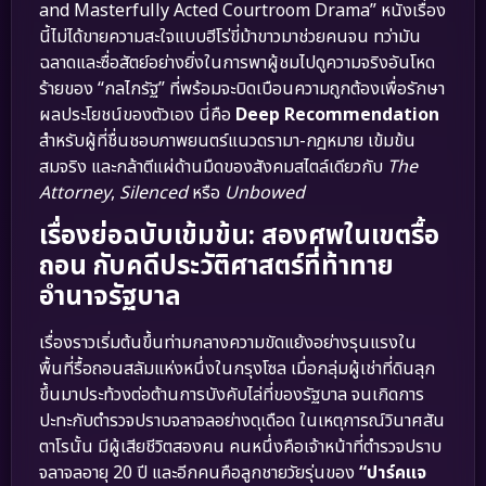
and Masterfully Acted Courtroom Drama” หนังเรื่อง
นี้ไม่ได้ขายความสะใจแบบฮีโร่ขี่ม้าขาวมาช่วยคนจน ทว่ามัน
ฉลาดและซื่อสัตย์อย่างยิ่งในการพาผู้ชมไปดูความจริงอันโหด
ร้ายของ “กลไกรัฐ” ที่พร้อมจะบิดเบือนความถูกต้องเพื่อรักษา
ผลประโยชน์ของตัวเอง นี่คือ
Deep Recommendation
สำหรับผู้ที่ชื่นชอบภาพยนตร์แนวดรามา-กฎหมาย เข้มข้น
สมจริง และกล้าตีแผ่ด้านมืดของสังคมสไตล์เดียวกับ
The
Attorney
,
Silenced
หรือ
Unbowed
เรื่องย่อฉบับเข้มข้น: สองศพในเขตรื้อ
ถอน กับคดีประวัติศาสตร์ที่ท้าทาย
อำนาจรัฐบาล
เรื่องราวเริ่มต้นขึ้นท่ามกลางความขัดแย้งอย่างรุนแรงใน
พื้นที่รื้อถอนสลัมแห่งหนึ่งในกรุงโซล เมื่อกลุ่มผู้เช่าที่ดินลุก
ขึ้นมาประท้วงต่อต้านการบังคับไล่ที่ของรัฐบาล จนเกิดการ
ปะทะกับตำรวจปราบจลาจลอย่างดุเดือด ในเหตุการณ์วินาศสัน
ตาโรนั้น มีผู้เสียชีวิตสองคน คนหนึ่งคือเจ้าหน้าที่ตำรวจปราบ
จลาจลอายุ 20 ปี และอีกคนคือลูกชายวัยรุ่นของ
“ปาร์คแจ