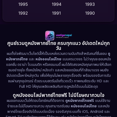
Dance เต้น
1995
1994
1993
(10)
1992
1991
1990
Detective สืบสวน
(62)
1989
1988
1986
Detective สืบสวน
(77)
1985
1983
1982
1981
1978
1974
Disaster
(13)
ศูนย์รวมดูหนังพากย์ไทย ครบทุกแนว อัปเดตใหม่ทุก
วัน
1971
1962
Disney+
(5)
ผมตั้งใจพัฒนาเว็บไซต์นี้ให้เป็นแหล่งรวมความบันเทิงสำหรับคนที่ชื่นชอบ
ดู
หนังพากย์ไทย
และ
หนังออนไลน์ไทย
แบบครบวงจร ไม่ว่าคุณจะชอบหนัง
Documentary สารคดี
(94)
แอคชั่น ดราม่า โรแมนติก หรือคอมเมดี้ ผมได้คัดสรรหนังคุณภาพมาให้เลือก
ชมอย่างจุใจ ทั้งหนังใหม่ หนังเก่า และหนังยอดนิยมที่กำลังมาแรง ผมยัง
อัปเดตเนื้อหาใหม่ทุกวัน เพื่อให้คุณไม่พลาดทุกเรื่องดัง พร้อมรองรับการรับ
Drama ดราม่า
(1,513)
ชมผ่านทุกอุปกรณ์ ด้วยระบบสตรีมมิ่งที่รวดเร็ว ภาพคมชัดระดับ HD และ
Full HD ให้คุณเพลิดเพลินกับการดูหนังได้แบบไม่มีสะดุด
Dystopian
(17)
ดูหนังออนไลน์พากย์ไทยฟรี ไม่มีโฆษณากวนใจ
Emotional
(61)
ผมออกแบบเว็บให้ตอบโจทย์คนที่ต้องการ
ดูหนังพากย์ไทยฟรี
แบบใช้งาน
ง่ายและไม่มีโฆษณารบกวน คุณสามารถรับชม
หนังออนไลน์ไทย
และหนัง
พากย์ไทยเรื่องดังได้แบบต่อเนื่อง รองรับทุกระบบทั้ง iOS, Android และ
Epic มหากาพย์
(227)