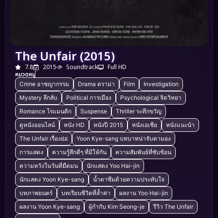
The Unfair (2015)
7.8
2015
Soundtrack
Full HD
หมวดหมู่
Crime อาชญากรรม
Drama ดราม่า
Film
Investigation
Mystery ลึกลับ
Political การเมือง
Psychological จิตวิทยา
Romance โรแมนติก
Suspense
Thriller ระทึกขวัญ
ดูหนังออนไลน์
หนัง HD
หนังปี 2015
หนังเอเชีย
หนังแนะนำ
The Unfair เรื่องย่อ
Yoon Kye-sang บทบาทน่าจับตามอง
การแสดง
ความรู้สึกดีๆ ที่มีให้กัน
ความสัมพันธ์ที่ซับซ้อน
ความหวังในวันที่มืดมน
นักแสดง Yoo Hai-jin
นักแสดง Yoon Kye-sang
น้ำตาซึมด้วยความประทับใจ
บทภาพยนตร์
บทเรียนชีวิตที่ล้ำค่า
ผลงาน Yoo Hai-jin
ผลงาน Yoon Kye-sang
ผู้กำกับ Kim Seong-je
รีวิว The Unfair