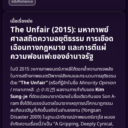
หนังRomance
เนื้อเรื่องย่อ
The Unfair (2015): มหากาพย์
ศาลสถิตความอยุติธรรม การเชือด
เฉือนทางกฎหมาย และการตีแผ่
ความฟอนเฟะของอำนาจรัฐ
ในปี 2015 วงการภาพยนตร์เกาหลีใต้ตอกย้ำความทรงพลัง
ในการสร้างภาพยนตร์วิพากษ์สังคมและกระบวนการยุติธรรม
ด้วย
“The Unfair”
(หรือที่รู้จักในชื่อ
Minority Opinion
/ ภาษาเกาหลี:
소수의견
) ผลงานการกำกับของ
Kim
Sung-je
ที่ดัดแปลงมาจากนิยายในชื่อเดียวกันของ Son A-
ram ซึ่งได้รับแรงบันดาลใจมาจากเหตุการณ์โศกนาฏกรรม
สะเทือนขวัญที่เกิดขึ้นจริงในย่านยงซาน (Yongsan
Disaster 2009) ในฐานะนักวิจารณ์ภาพยนตร์อาวุโส ผมขอ
จำกัดความเรื่องนี้ว่าเป็น “A Gripping, Deeply Cynical,