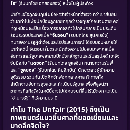
โฮ”
(รับบทโดย อีคยองยอง) หนึ่งในผู้ประท้วง
ปาร์คแจโฮถูกจับกุมในข้อหาฆ่าเจ้าหน้าที่ตำรวจ ทว่าเขายืนยัน
ว่าเขาทำไปเพื่อปกป้องลูกชายที่ถูกตำรวจทุบตีก่อนจนตาย คดี
ที่ดูเหมือนจะเป็นเรื่องการจลาจลทั่วไปกลับกลายเป็นประเด็น
ร้อนระดับประเทศเมื่อ
“จินวอน”
(รับบทโดย ยุนคเยซัง)
ทนายความรัฐผู้ต่ำต้อยและไร้ประสบการณ์ ได้รับมอบหมายให้
มาทำคดีนี้ จินวอนเริ่มตระหนักถึงความไม่ชอบมาพากลเมื่อ
อัยการและรัฐบาลพยายามปิดบังหลักฐานและรีบสรุปคดี เขาจึง
จับมือกับ
“แดซอก”
(รับบทโดย ยูแฮจิน) ทนายความรุ่นพี่
และ
“ซูคยอง”
(รับบทโดย คิมอ๊กบิน) นักข่าวสาวผู้รักความ
ยุติธรรม ร่วมกันเปิดศึกซักฟอกกลางศาล ท้าทายทั้ง
สำนักงานอัยการสูงสุดและทำเนียบรัฐบาล เพื่อพิสูจน์ว่า
ฆาตกรที่แท้จริงในคดีนี้อาจไม่ใช่คนจนที่สิ้นไร้ไม้ตอก แต่เป็น
“อำนาจรัฐ” ที่ไร้ความปรานี
ทำไม The Unfair (2015) ถึงเป็น
ภาพยนตร์แนวขึ้นศาลที่ยอดเยี่ยมและ
บาดลึกจิตใจ?