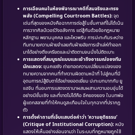
การเฉือนคมในห้องพิจารณาคดีที่สมจริงและทรง
พลัง (Compelling Courtroom Battles):
จุด
เด่นที่สุดของหนังคือฉากการต่อสู้ในชั้นศาลที่ไม่ได้เน้น
การวาทศิลป์เวอร์วังอลังการ แต่สู้กันด้วยข้อกฎหมาย
หลักฐาน พยานบุคคล และไหวพริบ การปะทะกันระหว่าง
ทีมทนายความฝ่ายจำเลยกับฝ่ายอัยการเจ้าเล่ห์ทำออก
มาได้อย่างตึงเครียดและน่าติดตามจนนั่งไม่ติดเบาะ
การแสดงที่สมบูรณ์แบบและเข้าถึงอารมณ์ของทีม
นักแสดง:
ยุนคเยซัง ถ่ายทอดความเปลี่ยนแปลงของ
ทนายความจากคนที่ทำความผิดตามหน้าที่ ไปสู่คนที่มี
อุดมการณ์สู้ยิบตาได้อย่างยอดเยี่ยม ปะทะบทบาทกับ ยู
แฮจิน ที่มอบการแสดงดรามาผสมผสานความอบอุ่นได้
อย่างมีชั้นเชิง และที่ขาดไม่ได้คือ อีคยองยอง ในบทพ่อ
ผู้แตกสลายที่ทำให้คนดูสะเทือนใจในทุกฉากที่ปรากฏ
ตัว
การตั้งคำถามที่เจ็บแสบต่อคำว่า ‘ความยุติธรรม’
(Critique of Institutional Corruption):
หนัง
แสดงให้เห็นอย่างล่อนจามว่า ในระบบที่กฎหมายถูกใช้