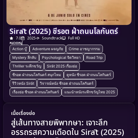
Sirāt (2025) ซีรอต ฝ่าถนนโลกันตร์
7.0
2025
Soundtrack
Full HD
หมวดหมู่
Action บู๊
Adventure ผจญภัย
Crime อาชญากรรม
Mystery ลึกลับ
Psychological จิตวิทยา
Road Trip
Thriller ระทึกขวัญ
Sirāt 2025 เรื่องย่อ
ซีรอต ฝ่าถนนโลกันตร์ สนุกไหม
ดูหนัง ซีรอต ฝ่าถนนโลกันตร์
รีวิวหนัง Sirāt
วิจารณ์หนัง ซีรอต ฝ่าถนนโลกันตร์
เรื่องย่อ ซีรอต ฝ่าถนนโลกันตร์
แนะนำหนังระทึกขวัญไทย 2025
เนื้อเรื่องย่อ
สู่เส้นทางสายพิพากษา: เจาะลึก
อรรถรสความเดือดใน Sirāt (2025)