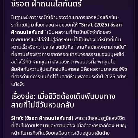
ซีรอต ฝ่าถนนโลกันตร์
ในฐานะนักวิจารณ์ที่เฝ้ามองวิวัฒนาการของหนังแอ็กชัน-
ระทึกขวัญมาโดยตลอด ผมขอยกให้
“Sirāt (2025) ซีรอต
ฝ่าถนนโลกันตร์”
เป็นผลงานที่ก้าวข้ามขีดจำกัดของ
ภาพยนตร์แนวไล่ล่าไปสู่อีกระดับ นี่ไม่ใช่เพียงแค่หนังที่เน้น
ความเร็วหรือความสะใจ แต่มันคือ “งานศิลป์แห่งความกดดัน”
ที่ผสานเรื่องราวการเอาตัวรอดเข้ากับจริยธรรมของมนุษย์ได้
อย่างไร้ที่ติ หากคุณกำลังมองหาภาพยนตร์ที่จะพาคุณไป
สัมผัสกับความลุ้นระทึกจนลืมหายใจ นี่คือผลงานมาสเตอร์พีซ
ที่ควรค่าแก่การบันทึกไว้ในลิสต์ห้ามพลาดประจำปี 2025 อย่าง
แท้จริง
เรื่องย่อ: เมื่อชีวิตต้องเดิมพันบนทาง
สายที่ไม่มีวันหวนกลับ
Sirāt (ซีรอต ฝ่าถนนโลกันตร์)
พาเราเข้าสู่สมรภูมิแห่งชีวิต
ที่เต็มไปด้วยปริศนาและความเสี่ยง เมื่อตัวละครเอกต้องเผชิญ
หน้ากับภารกิจที่เปรียบเสมือนการเดินอยู่บนเส้นด้าย