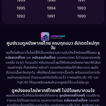
Dance เต้น
1995
1994
1993
(10)
1992
1991
1990
Detective สืบสวน
(62)
1989
1988
1986
Detective สืบสวน
(77)
1985
1983
1982
1981
1978
1974
Disaster
(13)
ศูนย์รวมดูหนังพากย์ไทย ครบทุกแนว อัปเดตใหม่ทุก
วัน
1971
1962
Disney+
(5)
ผมตั้งใจพัฒนาเว็บไซต์นี้ให้เป็นแหล่งรวมความบันเทิงสำหรับคนที่ชื่นชอบ
ดู
หนังพากย์ไทย
และ
หนังออนไลน์ไทย
แบบครบวงจร ไม่ว่าคุณจะชอบหนัง
Documentary สารคดี
(95)
แอคชั่น ดราม่า โรแมนติก หรือคอมเมดี้ ผมได้คัดสรรหนังคุณภาพมาให้เลือก
ชมอย่างจุใจ ทั้งหนังใหม่ หนังเก่า และหนังยอดนิยมที่กำลังมาแรง ผมยัง
อัปเดตเนื้อหาใหม่ทุกวัน เพื่อให้คุณไม่พลาดทุกเรื่องดัง พร้อมรองรับการรับ
Drama ดราม่า
(1,519)
ชมผ่านทุกอุปกรณ์ ด้วยระบบสตรีมมิ่งที่รวดเร็ว ภาพคมชัดระดับ HD และ
Full HD ให้คุณเพลิดเพลินกับการดูหนังได้แบบไม่มีสะดุด
Dystopian
(17)
ดูหนังออนไลน์พากย์ไทยฟรี ไม่มีโฆษณากวนใจ
Emotional
(61)
ผมออกแบบเว็บให้ตอบโจทย์คนที่ต้องการ
ดูหนังพากย์ไทยฟรี
แบบใช้งาน
ง่ายและไม่มีโฆษณารบกวน คุณสามารถรับชม
หนังออนไลน์ไทย
และหนัง
พากย์ไทยเรื่องดังได้แบบต่อเนื่อง รองรับทุกระบบทั้ง iOS, Android และ
Epic มหากาพย์
(229)