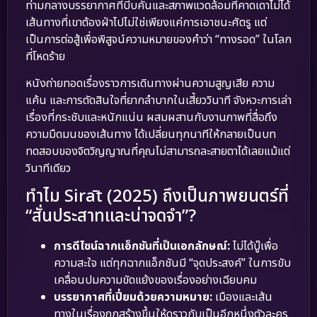
ท่ามกลางบรรยากาศที่บีบคั้นและสภาพแวดล้อมที่คาดเดาไม่ได้
เส้นทางที่เขาต้องฝ่าไปไม่ใช่เพียงแค่การเอาชนะศัตรู แต่
เป็นการต่อสู้เพื่อพิสูจน์ความหมายของคำว่า “ทางรอด” ในโลก
ที่โหดร้าย
หนังถ่ายทอดเรื่องราวการเดินทางผ่านความสูญเสีย ความ
แค้น และการตัดสินใจที่ยากลำบากในเสี้ยววินาที จังหวะการเล่า
เรื่องที่กระชับและหนักแน่น ผสมผสานกับงานภาพที่สื่อถึง
ความมืดมนของเส้นทาง ได้เปลี่ยนทุกนาทีให้กลายเป็นบท
ทดสอบของจิตวิญญาณที่คุณไม่สามารถละสายตาได้เลยแม้แต่
วินาทีเดียว
ทำไม Sirāt (2025) ถึงเป็นภาพยนตร์ที่
“สั่นประสาทและน่าจดจำ”?
การดีไซน์ฉากแอ็กชันที่เป็นเอกลักษณ์:
ไม่ได้บู๊เพื่อ
ความสะใจ แต่ทุกฉากแอ็กชันมี “จุดประสงค์” ในการขับ
เคลื่อนปมความขัดแย้งของเรื่องอย่างเฉียบคม
บรรยากาศที่เปี่ยมด้วยความหมาย:
เมืองและเส้น
ทางในเรื่องถูกสร้างขึ้นให้ดูราวกับเป็นอีกหนึ่งตัวละคร