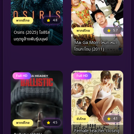
4.8
พากย์ไทย
5.7
พากย์ไทย
Osiris (2025) โอซิริส
มฤตยูล้างพันธุ์มนุษย์
Mai Ga Mom ใหม่กะหม่ำ
โดนกะโดน (2011)
Full HD
Full HD
4.1
ซับไทย
4.5
พากย์ไทย
Female teacher closing