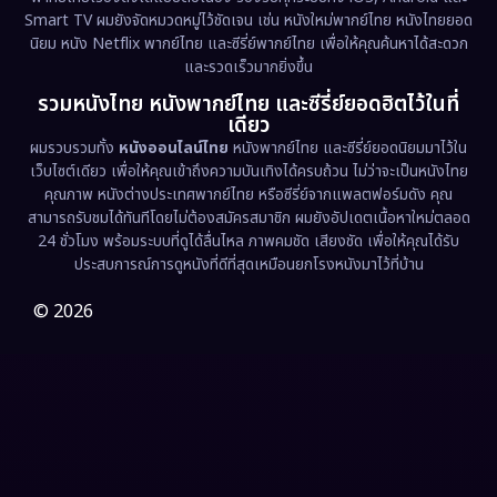
Smart TV ผมยังจัดหมวดหมู่ไว้ชัดเจน เช่น หนังใหม่พากย์ไทย หนังไทยยอด
นิยม หนัง Netflix พากย์ไทย และซีรี่ย์พากย์ไทย เพื่อให้คุณค้นหาได้สะดวก
Erotic
(38)
และรวดเร็วมากยิ่งขึ้น
รวมหนังไทย หนังพากย์ไทย และซีรี่ย์ยอดฮิตไว้ในที่
Family ครอบครัว
(375)
เดียว
ผมรวบรวมทั้ง
หนังออนไลน์ไทย
หนังพากย์ไทย และซีรี่ย์ยอดนิยมมาไว้ใน
Fantasy จินตนาการ
(339)
เว็บไซต์เดียว เพื่อให้คุณเข้าถึงความบันเทิงได้ครบถ้วน ไม่ว่าจะเป็นหนังไทย
คุณภาพ หนังต่างประเทศพากย์ไทย หรือซีรี่ย์จากแพลตฟอร์มดัง คุณ
Fiction
(9)
สามารถรับชมได้ทันทีโดยไม่ต้องสมัครสมาชิก ผมยังอัปเดตเนื้อหาใหม่ตลอด
24 ชั่วโมง พร้อมระบบที่ดูได้ลื่นไหล ภาพคมชัด เสียงชัด เพื่อให้คุณได้รับ
Film
(57)
ประสบการณ์การดูหนังที่ดีที่สุดเหมือนยกโรงหนังมาไว้ที่บ้าน
Gothic
(3)
© 2026
Grief
(7)
HBO GO
(6)
HBO Max
(3)