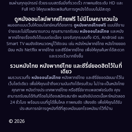
ชมผ่านทุกอุปกรณ์ ด้วยระบบสตรีมมิ่งที่รวดเร็ว ภาพคมชัดระดับ HD และ
Full HD ให้คุณเพลิดเพลินกับการดูหนังได้แบบไม่มีสะดุด
Dystopian
(17)
ดูหนังออนไลน์พากย์ไทยฟรี ไม่มีโฆษณากวนใจ
Emotional
(61)
ผมออกแบบเว็บให้ตอบโจทย์คนที่ต้องการ
ดูหนังพากย์ไทยฟรี
แบบใช้งาน
ง่ายและไม่มีโฆษณารบกวน คุณสามารถรับชม
หนังออนไลน์ไทย
และหนัง
พากย์ไทยเรื่องดังได้แบบต่อเนื่อง รองรับทุกระบบทั้ง iOS, Android และ
Epic มหากาพย์
(221)
Smart TV ผมยังจัดหมวดหมู่ไว้ชัดเจน เช่น หนังใหม่พากย์ไทย หนังไทยยอด
นิยม หนัง Netflix พากย์ไทย และซีรี่ย์พากย์ไทย เพื่อให้คุณค้นหาได้สะดวก
Erotic
(36)
และรวดเร็วมากยิ่งขึ้น
รวมหนังไทย หนังพากย์ไทย และซีรี่ย์ยอดฮิตไว้ในที่
Family ครอบครัว
(369)
เดียว
ผมรวบรวมทั้ง
หนังออนไลน์ไทย
หนังพากย์ไทย และซีรี่ย์ยอดนิยมมาไว้ใน
Fantasy จินตนาการ
(331)
เว็บไซต์เดียว เพื่อให้คุณเข้าถึงความบันเทิงได้ครบถ้วน ไม่ว่าจะเป็นหนังไทย
คุณภาพ หนังต่างประเทศพากย์ไทย หรือซีรี่ย์จากแพลตฟอร์มดัง คุณ
Fiction
(9)
สามารถรับชมได้ทันทีโดยไม่ต้องสมัครสมาชิก ผมยังอัปเดตเนื้อหาใหม่ตลอด
24 ชั่วโมง พร้อมระบบที่ดูได้ลื่นไหล ภาพคมชัด เสียงชัด เพื่อให้คุณได้รับ
Film
(57)
ประสบการณ์การดูหนังที่ดีที่สุดเหมือนยกโรงหนังมาไว้ที่บ้าน
Gothic
(3)
© 2026