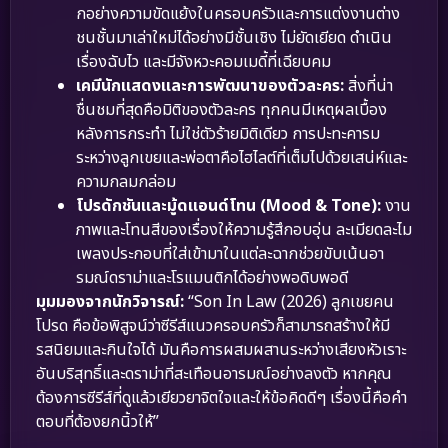
กอย่างความขัดแย้งในครอบครัวและการแต่งงานต่าง
ชนชั้นมาเล่าใหม่ได้อย่างมีชั้นเชิง ไม่ยัดเยียด ดำเนิน
เรื่องฉับไว และมีจังหวะคอมเมดี้ที่เฉียบคม
เคมีนักแสดงและการพัฒนาของตัวละคร:
สิ่งที่น่า
ชื่นชมที่สุดคือมิติของตัวละคร ทุกคนมีเหตุผลเบื้อง
หลังการกระทำ ไม่ใช่ตัวร้ายมิติเดียว การปะทะคารม
ระหว่างลูกเขยและพ่อตาคือไฮไลต์ที่เต็มไปด้วยเสน่ห์และ
ความกลมกล่อม
โปรดักชันและมู้ดแอนด์โทน (Mood & Tone):
งาน
ภาพและโทนสีของเรื่องให้ความรู้สึกอบอุ่น ละเมียดละไม
เพลงประกอบที่ใส่เข้ามาในแต่ละฉากช่วยขับเน้นอา
รมณ์ดราม่าและโรแมนติกได้อย่างพอดิบพอดี
มุมมองจากนักวิจารณ์:
“Son In Law (2026) ลูกเขยคน
โปรด คือข้อพิสูจน์ว่าซีรีส์แนวครอบครัวก็สามารถสร้างให้มี
รสนิยมและกินใจได้ มันคือการผสมผสานระหว่างเสียงหัวเราะ
อันบริสุทธิ์และดราม่าที่สะเทือนอารมณ์อย่างลงตัว หากคุณ
ต้องการซีรีส์ที่ดูแล้วเยียวยาจิตใจและให้ข้อคิดดีๆ เรื่องนี้คือคำ
ตอบที่ต้องยกนิ้วให้”