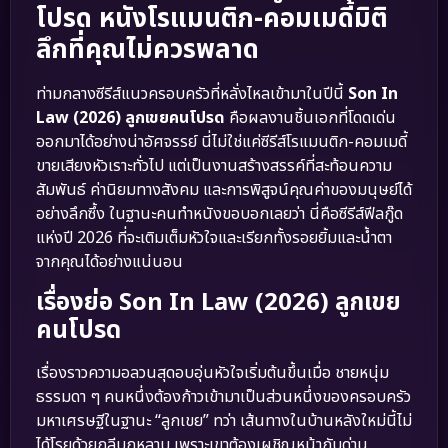
โปรด หนังโรแมนติก-คอมเมดี้มิติ
ลึกที่คุณไม่ควรพลาด
ท่ามกลางซีรีส์แนวครอบครัวที่หลั่งไหลเข้ามาในปีนี้
Son In
Law (2026) ลูกเขยคนโปรด
คือผลงานชิ้นเอกที่โดดเด่น
ออกมาได้อย่างน่าอัศจรรย์ นี่ไม่ใช่แค่ซีรีส์โรแมนติก-คอมเมดี้
ขายเสียงหัวเราะทั่วไป แต่เป็นงานสร้างสรรค์ที่สะท้อนความ
สัมพันธ์ ค่านิยมทางสังคม และการพิสูจน์คุณค่าของมนุษย์ได้
อย่างลึกซึ้ง ในฐานะคนทำหนังขอบอกเลยว่า นี่คือซีรีส์ฟีลกู๊ด
แห่งปี 2026 ที่จะเติมเต็มหัวใจและเรียกทั้งรอยยิ้มและน้ำตา
จากคุณได้อย่างแน่นอน
เรื่องย่อ Son In Law (2026) ลูกเขย
คนโปรด
เรื่องราวความอลวนสุดอบอุ่นหัวใจเริ่มต้นขึ้นเมื่อ ชายหนุ่ม
ธรรมดา ๆ คนหนึ่งต้องก้าวเข้ามาเป็นส่วนหนึ่งของครอบครัว
มหาเศรษฐีในฐานะ “ลูกเขย” ทว่า เส้นทางในบ้านหลังใหม่นี้ไม่
ได้โรยด้วยกลีบกุหลาบ เพราะเขาต้องเผชิญหน้ากับด่าน