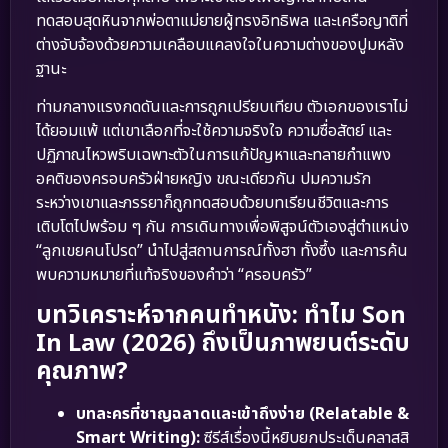
ทดสอบสุดหินจากพ่อตาแม่ยายผู้ทรงอิทธิพล และเครือญาติที่
ต่างจับจ้องด้วยความเคลือบแคลงใจในความต่างของปูมหลัง
ฐานะ
ท่ามกลางแรงกดดันและการถูกเปรียบเทียบ ตัวเอกของเราไม่
ได้ยอมแพ้ แต่เขาเลือกที่จะใช้ความจริงใจ ความซื่อสัตย์ และ
ปฏิภาณไหวพริบเฉพาะตัวในการแก้ปัญหาและทลายกำแพง
อคติของครอบครัวฝ่ายหญิง ขณะเดียวกัน ปมความรัก
ระหว่างเขาและภรรยาก็ถูกทดสอบด้วยบทเรียนชีวิตและการ
เติบโตไปพร้อม ๆ กัน การเดินทางเพื่อพิสูจน์ตัวเองสู่ตำแหน่ง
“ลูกเขยคนโปรด” นำไปสู่สถานการณ์ทั้งฮา ทั้งซึ้ง และการค้น
พบความหมายที่แท้จริงของคำว่า “ครอบครัว”
บทวิเคราะห์จากคนทำหนัง: ทำไม Son
In Law (2026) ถึงเป็นภาพยนต์ระดับ
คุณภาพ?
บทละครที่ชาญฉลาดและเข้าถึงง่าย (Relatable &
Smart Writing):
ซีรีส์เรื่องนี้หยิบยกประเด็นคลาสสิ