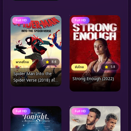
อาณาจักรแห่งพิภพวานร
Full HD
Full HD
8.4
พากย์ไทย
5.8
ซับไทย
Spider Man Into the
Strong Enough (2022)
Spider Verse (2018) สไป
เดอร์แมน ผงาดสู่จักรวาล
แมงมุม
Full HD
Full HD