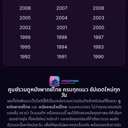
Crime อาชญากรรม
(520)
2008
2007
2006
2005
2004
2003
Cult Film
(4)
2002
2001
2000
Culture
(9)
1999
1998
1997
Dance เต้น
1995
1994
1993
(10)
1992
1991
1990
Detective สืบสวน
(75)
1989
1988
1986
Detective สืบสวน
(60)
1985
1983
1982
1981
1978
1974
Disaster
(13)
ศูนย์รวมดูหนังพากย์ไทย ครบทุกแนว อัปเดตใหม่ทุก
วัน
1971
1962
Disney+
(5)
ผมตั้งใจพัฒนาเว็บไซต์นี้ให้เป็นแหล่งรวมความบันเทิงสำหรับคนที่ชื่นชอบ
ดู
หนังพากย์ไทย
และ
หนังออนไลน์ไทย
แบบครบวงจร ไม่ว่าคุณจะชอบหนัง
Documentary สารคดี
(93)
แอคชั่น ดราม่า โรแมนติก หรือคอมเมดี้ ผมได้คัดสรรหนังคุณภาพมาให้เลือก
ชมอย่างจุใจ ทั้งหนังใหม่ หนังเก่า และหนังยอดนิยมที่กำลังมาแรง ผมยัง
อัปเดตเนื้อหาใหม่ทุกวัน เพื่อให้คุณไม่พลาดทุกเรื่องดัง พร้อมรองรับการรับ
Drama ดราม่า
(1,486)