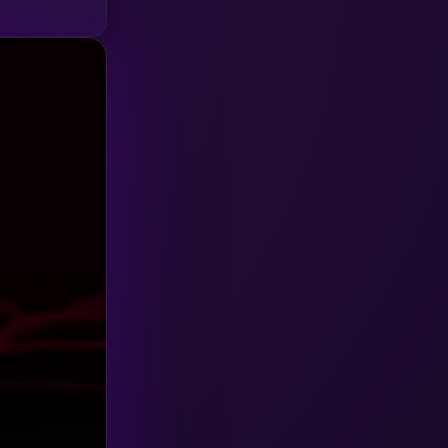
HBO GO
(6)
HBO Max
(3)
Healing
(15)
Heist
(27)
Historical
(7)
History ประวัติศาสตร์
(54)
Holiday
(3)
Horror สยองขวัญ
(392)
Human
(49)
Inspirational แรงบันดาลใจ
(157)