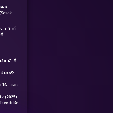
Dystopian
(17)
่อผล
” (Sosok
Emotional
(61)
Epic มหากาพย์
(227)
าที่ว่านี้
ี่
Erotic
(36)
Family ครอบครัว
(375)
ัวในสิ่งที่
Fantasy จินตนาการ
(338)
Fiction
(9)
น่าสะพรึง
Film
(57)
 แม้ต้องแลก
Gothic
(3)
ik (2025)
นใจคุณไปอีก
Grief
(7)