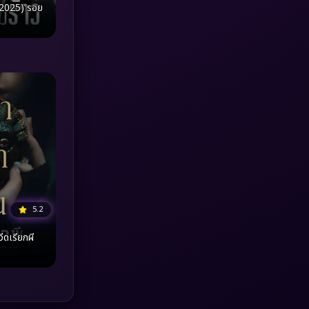
(2025) รอย
MONOMAX
(1)
Monster
(25)
Movie Collection
(3)
Musical เพลง
(66)
Mystery ลึกลับ
(376)
nature
(4)
5.2
Parody
(3)
ีดเรียกผี
Period ย้อนยุค
(97)
Political การเมือง
(20)