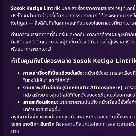
Sosok Ketiga Lintrik
บอกเล่าเรื่องราวความสยองขวัญที่เกิดข
ประโยชน์ส่วนตัวนำมาซึ่งโศกนาฏกรรมที่เกินกว่าใครจะจินตนาการได้ เ
Ketiga) — สิ่งลี้ลับที่เกิดจากผลสะท้อนของไสยศาสตร์ที่พวกเขาเ
ท่ามกลางบรรยากาศที่อึมครึมและกดดัน ตัวละครต้องเผชิญหน้ากับความ
คือชีวิตและจิตวิญญาณของผู้ที่เกี่ยวข้อง นี่คือการต่อสู้เพื่อเอาช
พันธนาการพวกเขาไว้
ทำไมคุณถึงไม่ควรพลาด Sosok Ketiga Lintrik
การเล่าเรื่องที่เปี่ยมด้วยชั้นเชิง:
หนังใช้จังหวะการเล่าเรื่องท
“มองไม่เห็น” แต่ “รู้สึกได้”
งานภาพสไตล์ขลัง (Cinematic Atmosphere):
การออ
กลัว สร้างมาตรฐานใหม่ให้กับหนังสยองขวัญแนวไสยศาสตร์
สารสะท้อนสังคม:
มากกว่าความบันเทิง หนังเรื่องนี้ยังตั้
มาด้วยชีวิตของผู้อื่น
สรุปจากใจนักวิจารณ์:
หากคุณคือแฟนหนังสยองขวัญที่โหยหาความสั
โซซก เกอตีกา ลินทริค
คือผลงานที่สมควรค่าแก่การสละเวลามาสัม
นาน