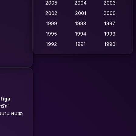
2005
2004
2003
Cult Film
2002
2001
2000
(4)
1999
1998
1997
Culture
(9)
1995
1994
1993
Dance เต้น
(10)
1992
1991
1990
1989
1988
1986
Detective สืบสวน
(62)
1985
1983
1982
Detective สืบสวน
(77)
1981
1978
1974
Disaster
(13)
1971
1962
Disney+
(5)
tiga
ทริค”
Documentary สารคดี
(94)
ยาวนาน ผมขอ
Drama ดราม่า
(1,513)