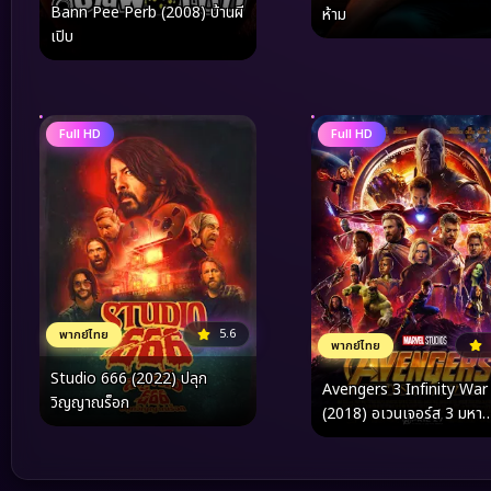
Bann Pee Perb (2008) บ้านผี
ห้าม
เปิบ
Full HD
Full HD
5.6
พากย์ไทย
พากย์ไทย
Studio 666 (2022) ปลุก
Avengers 3 Infinity War
วิญญาณร็อก
(2018) อเวนเจอร์ส 3 มหา
สงครามอัญมณีล้างจักรวาล