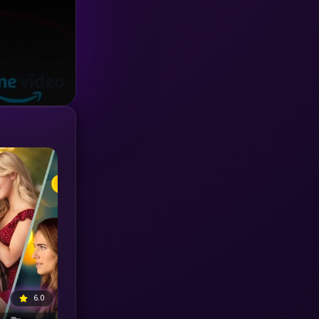
Investigation
(33)
iQIYI
(18)
Kids
(16)
LGBTQ
(5)
Love
(25)
Martial
(6)
Martial Arts
(36)
marvel
(2)
Melodrama
(6)
6.0
Military
(7)