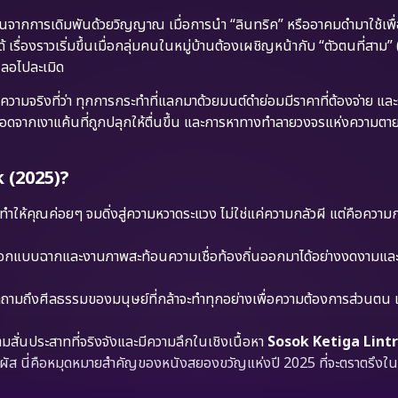
ึ้นจากการเดิมพันด้วยวิญญาณ เมื่อการนำ “ลินทริค” หรืออาคมดำมาใช้เพื
รื่องราวเริ่มขึ้นเมื่อกลุ่มคนในหมู่บ้านต้องเผชิญหน้ากับ “ตัวตนที่สาม
ผลอไปละเมิด
จริงที่ว่า ทุกการกระทำที่แลกมาด้วยมนต์ดำย่อมมีราคาที่ต้องจ่าย และราค
ีวิตรอดจากเงาแค้นที่ถูกปลุกให้ตื่นขึ้น และการหาทางทำลายวงจรแห่งความตายท
 (2025)?
ี่ทำให้คุณค่อยๆ จมดิ่งสู่ความหวาดระแวง ไม่ใช่แค่ความกลัวผี แต่คือความกล
กแบบฉากและงานภาพสะท้อนความเชื่อท้องถิ่นออกมาได้อย่างงดงามและ
งคำถามถึงศีลธรรมของมนุษย์ที่กล้าจะทำทุกอย่างเพื่อความต้องการส่วนตน
่นประสาทที่จริงจังและมีความลึกในเชิงเนื้อหา
Sosok Ketiga Lintr
ผัส นี่คือหมุดหมายสำคัญของหนังสยองขวัญแห่งปี 2025 ที่จะตราตรึงใ