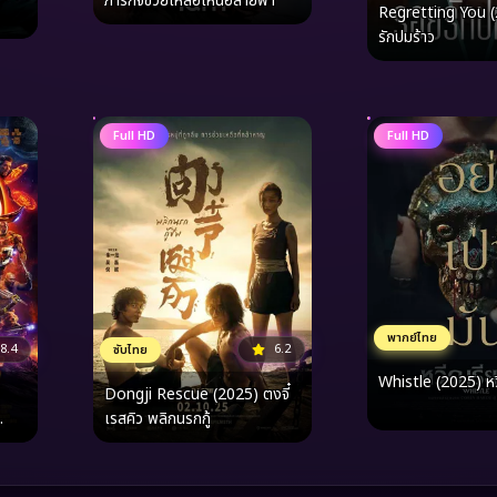
ภารกิจช่วยเหลือเหนือสายฟ้า
Regretting You 
รักปมร้าว
Full HD
Full HD
พากย์ไทย
8.4
6.2
ซับไทย
Whistle (2025) หว
Dongji Rescue (2025) ตงจี๋
เรสคิว พลิกนรกกู้