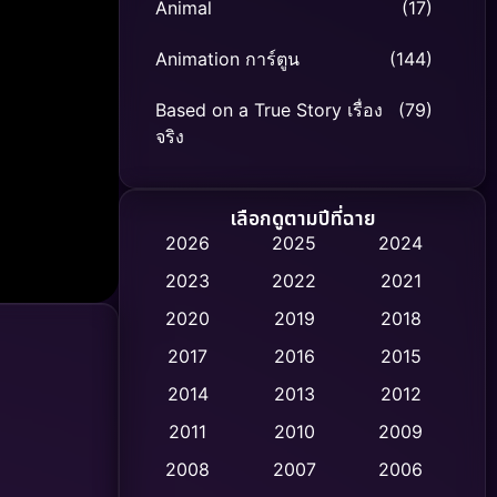
Animal
(17)
Animation การ์ตูน
(144)
Based on a True Story เรื่อง
(79)
จริง
Based on Novel
(8)
เลือกดูตามปีที่ฉาย
Biography ชีวิตจริง
(75)
2026
2025
2024
2023
2022
2021
Black Comedy
(326)
2020
2019
2018
Classic หนังคลาสสิก
(47)
2017
2016
2015
Comedy ตลก
(454)
2014
2013
2012
2011
2010
2009
Coming-of-age ชีวิตวัยรุ่น
(63)
2008
2007
2006
Crime อาชญากรรม
(532)