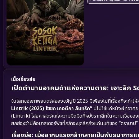
เนื้อเรื่องย่อ
เปิดตำนานอาคมดำแห่งความตาย: เจาะลึก S
ในโลกของภาพยนตร์สยองขวัญปี 2025 มีเพียงไม่กี่เรื่องที่จะทำให้ค
Lintrik (2025) โซซก เกอตีกา ลินทริค”
นี่ไม่ใช่แค่หนังผีที่อา
(Lintrik) ไสยศาสตร์แห่งความมืดมิดที่หยั่งรากลึกในความเชื่อ
ยกย่องว่านี่คือมาสเตอร์พีซที่กล้าจะขุดลึกถึงแก่นแท้ของ “ตราบาป” แ
เรื่องย่อ: เมื่ออาคมแรงกล้ากลายเป็นพันธนาการแห