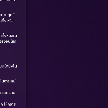
Dystopian
(17)
Emotional
(61)
ความทุกข์
ทิ้ง หรือ
Epic มหากาพย์
(218)
ญหาทั้งหมดใน
Erotic
(36)
มจริงอันโหด
Family ครอบครัว
(363)
Fantasy จินตนาการ
(326)
ณบนม้านั่งใน
Fiction
(9)
Film
(57)
น้นอารมณ์
Gothic
(3)
ัก และความ
Grief
(7)
ึก ให้กลาย