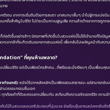
่นวาย
ือกตัวตน จากการเริ่มต้นด้วยการสบตา บทสนทนาสั้นๆ นำไปสู่การแบ่งปัน
นครั้งสำคัญในชีวิต ไม่ว่าจะเป็นความสูญเสีย ความอ้างว้างจากการถูกทอด
ขก็ก่อตัวขึ้นอย่างช้าๆ มิตรภาพที่เกิดขึ้นในสวนแห่งนี้ไม่ได้เข้ามาแก้ไขปั
้พวกเขากล้าที่จะก้าวเดินออกจากสวนแห่งนี้ เพื่อกลับไปเผชิญหน้ากับควา
ndation” ที่คุณห้ามพลาด?
คมเปลี่ยนชีวิต แต่เป็นเพียงใครสักคน…ที่พร้อมจะนั่งเงียบๆ เป็นเพื่อนคุ
 Profound):
หนังใช้ฉากหลังหลักเป็นเพียงสวนสาธารณะ แต่สามารถขับเ
งอ่านวรรณกรรมชิ้นเอก
:
ทุกถ้อยคำที่ตัวละครแลกเปลี่ยนกัน สะท้อนถึงความจริงของชีวิต ความร
้นไม้ในสวนและดนตรีประกอบที่นุ่มนวล ช่วยโอบอุ้มอารมณ์เหงาอันดิ่งล