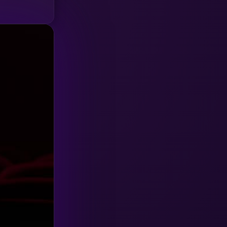
HBO GO
(6)
HBO Max
(3)
Healing
(15)
Heist
(26)
Historical
(7)
History ประวัติศาสตร์
(54)
Holiday
(3)
Horror สยองขวัญ
(385)
Human
(49)
Inspirational แรงบันดาลใจ
(157)