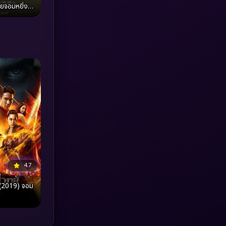
ยจอมหยิ่ง
MONOMAX
(1)
Monster
(25)
Movie Collection
(3)
Musical เพลง
(64)
Mystery ลึกลับ
(371)
nature
(4)
Parody
(3)
4.7
Period ย้อนยุค
(95)
(2019) จอม
Political การเมือง
(20)