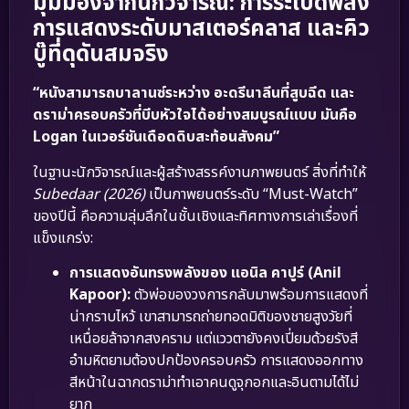
มุมมองจากนักวิจารณ์: การระเบิดพลัง
การแสดงระดับมาสเตอร์คลาส และคิว
บู๊ที่ดุดันสมจริง
“หนังสามารถบาลานซ์ระหว่าง อะดรีนาลีนที่สูบฉีด และ
ดราม่าครอบครัวที่บีบหัวใจได้อย่างสมบูรณ์แบบ มันคือ
Logan ในเวอร์ชันเดือดดิบสะท้อนสังคม”
ในฐานะนักวิจารณ์และผู้สร้างสรรค์งานภาพยนตร์ สิ่งที่ทำให้
Subedaar (2026)
เป็นภาพยนตร์ระดับ “Must-Watch”
ของปีนี้ คือความลุ่มลึกในชั้นเชิงและทิศทางการเล่าเรื่องที่
แข็งแกร่ง:
การแสดงอันทรงพลังของ แอนิล คาปูร์ (Anil
Kapoor):
ตัวพ่อของวงการกลับมาพร้อมการแสดงที่
น่ากราบไหว้ เขาสามารถถ่ายทอดมิติของชายสูงวัยที่
เหนื่อยล้าจากสงคราม แต่แววตายังคงเปี่ยมด้วยรังสี
อำมหิตยามต้องปกป้องครอบครัว การแสดงออกทาง
สีหน้าในฉากดราม่าทำเอาคนดูจุกอกและอินตามได้ไม่
ยาก