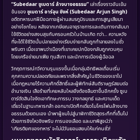
“Subedaar ซูเบดาร์ ล้างบางอธรรม”
เล่าเรื่องราวอันเข้ม
ข้นของ
ซูเบดาร์ อาร์จุน ซิงห์ (Subedaar Arjun Singh)
อดีตทหารบกฝีมือฉกาจผู้ผ่านสมรภูมิรบและการสูญเสียมา
อย่างโชกโชน หลังจากเกษียณอายุราชการและเดินทางกลับมา
ใช้ชีวิตอย่างสงบสุขกับครอบครัวในบ้านเกิด ทว่า… ความหวัง
ที่จะได้ใช้ชีวิตบั้นปลายอย่างเรียบง่ายกลับถูกทำลายลงในชั่ว
พริบตา เมื่อเขาพบว่าเมืองที่เขาเคยปกป้องกลับถูกควบคุม
โดยเครือข่ายมาเฟีย ทุนสีเทา และนักการเมืองผู้ฉ้อฉล
วิกฤตการณ์ทวีความรุนแรงขึ้นเมื่อกลุ่มอิทธิพลเถื่อนเริ่ม
คุกคามความปลอดภัยและพรากสิ่งสำคัญในชีวิตของเขาไป
เมื่อกฎหมายไร้ความศักดิ์สิทธิ์และผู้พิทักษ์สันติราษฎร์สยบต่อ
อำนาจเงิน เสือร้ายที่เคยหลับใหลจึงต้องลืมตาขึ้นอีกครั้ง ซูเบ
ดาร์ตัดสินใจงัดเอาทักษะการรบ วางกลยุทธ์ และความเด็ด
เดี่ยวในฐานะทหารกล้า ออกมาเปิดศึกเดี่ยวไมโครโฟนล้างบาง
อธรรมด้วยตนเอง นำพาผู้ชมไปสู่นาฬิกาชีวิตสุดระทึกที่เต็มไป
ด้วยการชิงไหวชิงพริบ การนองเลือด และบทพิสูจน์ว่า
‘เกียรติยศของทหาร’ จะไม่มีวันยอมสยบให้แก่คนชั่ว!