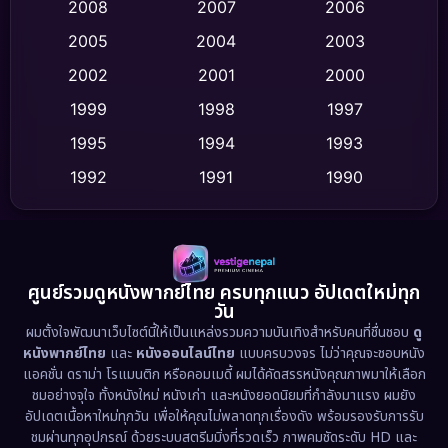
Crime อาชญากรรม
(532)
2008
2007
2006
2005
2004
2003
Cult Film
(4)
2002
2001
2000
Culture
(9)
1999
1998
1997
Dance เต้น
1995
1994
1993
(10)
1992
1991
1990
Detective สืบสวน
(62)
1989
1988
1986
Detective สืบสวน
(77)
1985
1983
1982
1981
1978
1974
Disaster
(13)
ศูนย์รวมดูหนังพากย์ไทย ครบทุกแนว อัปเดตใหม่ทุก
วัน
1971
1962
Disney+
(5)
ผมตั้งใจพัฒนาเว็บไซต์นี้ให้เป็นแหล่งรวมความบันเทิงสำหรับคนที่ชื่นชอบ
ดู
หนังพากย์ไทย
และ
หนังออนไลน์ไทย
แบบครบวงจร ไม่ว่าคุณจะชอบหนัง
Documentary สารคดี
(94)
แอคชั่น ดราม่า โรแมนติก หรือคอมเมดี้ ผมได้คัดสรรหนังคุณภาพมาให้เลือก
ชมอย่างจุใจ ทั้งหนังใหม่ หนังเก่า และหนังยอดนิยมที่กำลังมาแรง ผมยัง
อัปเดตเนื้อหาใหม่ทุกวัน เพื่อให้คุณไม่พลาดทุกเรื่องดัง พร้อมรองรับการรับ
Drama ดราม่า
(1,513)
ชมผ่านทุกอุปกรณ์ ด้วยระบบสตรีมมิ่งที่รวดเร็ว ภาพคมชัดระดับ HD และ