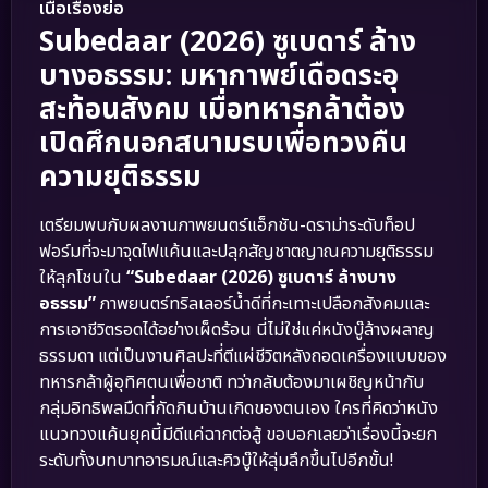
เนื้อเรื่องย่อ
Subedaar (2026) ซูเบดาร์ ล้าง
บางอธรรม: มหากาพย์เดือดระอุ
สะท้อนสังคม เมื่อทหารกล้าต้อง
เปิดศึกนอกสนามรบเพื่อทวงคืน
ความยุติธรรม
เตรียมพบกับผลงานภาพยนตร์แอ็กชัน-ดราม่าระดับท็อป
ฟอร์มที่จะมาจุดไฟแค้นและปลุกสัญชาตญาณความยุติธรรม
ให้ลุกโชนใน
“Subedaar (2026) ซูเบดาร์ ล้างบาง
อธรรม”
ภาพยนตร์ทริลเลอร์น้ำดีที่กะเทาะเปลือกสังคมและ
การเอาชีวิตรอดได้อย่างเผ็ดร้อน นี่ไม่ใช่แค่หนังบู๊ล้างผลาญ
ธรรมดา แต่เป็นงานศิลปะที่ตีแผ่ชีวิตหลังถอดเครื่องแบบของ
ทหารกล้าผู้อุทิศตนเพื่อชาติ ทว่ากลับต้องมาเผชิญหน้ากับ
กลุ่มอิทธิพลมืดที่กัดกินบ้านเกิดของตนเอง ใครที่คิดว่าหนัง
แนวทวงแค้นยุคนี้มีดีแค่ฉากต่อสู้ ขอบอกเลยว่าเรื่องนี้จะยก
ระดับทั้งบทบาทอารมณ์และคิวบู๊ให้ลุ่มลึกขึ้นไปอีกขั้น!