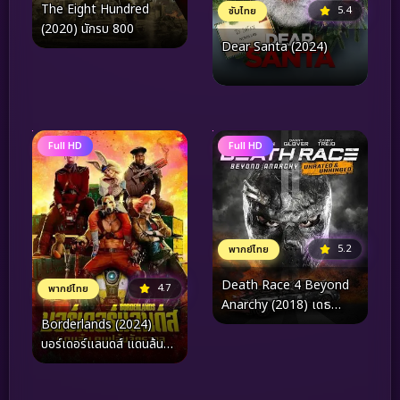
The Eight Hundred
5.4
ซับไทย
(2020) นักรบ 800
Dear Santa (2024)
Full HD
Full HD
5.2
พากย์ไทย
Death Race 4 Beyond
4.7
พากย์ไทย
Anarchy (2018) เดธ
เรซ…ซิ่ง สั่ง ตาย 4
Borderlands (2024)
บอร์เดอร์แลนดส์ แดนล้น
คนปล้นจักรวาล