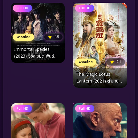
Full HD
Full HD
4.5
พากย์ไทย
Immortal Species
(2023) ธีซิส อมตะพันธุ์
9.1
พากย์ไทย
สยอง
The Magic Lotus
Lantern (2021) ตำนานรัก
โคมสวรรค์
Full HD
Full HD