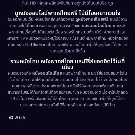
Full HD ให้คุณเพลิดเพลินกับการดูหนังได้แบบไม่มีสะดุด
Dystopian
(17)
ดูหนังออนไลน์พากย์ไทยฟรี ไม่มีโฆษณากวนใจ
Emotional
(61)
ผมออกแบบเว็บให้ตอบโจทย์คนที่ต้องการ
ดูหนังพากย์ไทยฟรี
แบบใช้งาน
ง่ายและไม่มีโฆษณารบกวน คุณสามารถรับชม
หนังออนไลน์ไทย
และหนัง
พากย์ไทยเรื่องดังได้แบบต่อเนื่อง รองรับทุกระบบทั้ง iOS, Android และ
Epic มหากาพย์
(227)
Smart TV ผมยังจัดหมวดหมู่ไว้ชัดเจน เช่น หนังใหม่พากย์ไทย หนังไทยยอด
นิยม หนัง Netflix พากย์ไทย และซีรี่ย์พากย์ไทย เพื่อให้คุณค้นหาได้สะดวก
Erotic
(36)
และรวดเร็วมากยิ่งขึ้น
รวมหนังไทย หนังพากย์ไทย และซีรี่ย์ยอดฮิตไว้ในที่
Family ครอบครัว
(375)
เดียว
ผมรวบรวมทั้ง
หนังออนไลน์ไทย
หนังพากย์ไทย และซีรี่ย์ยอดนิยมมาไว้ใน
Fantasy จินตนาการ
(338)
เว็บไซต์เดียว เพื่อให้คุณเข้าถึงความบันเทิงได้ครบถ้วน ไม่ว่าจะเป็นหนังไทย
คุณภาพ หนังต่างประเทศพากย์ไทย หรือซีรี่ย์จากแพลตฟอร์มดัง คุณ
Fiction
(9)
สามารถรับชมได้ทันทีโดยไม่ต้องสมัครสมาชิก ผมยังอัปเดตเนื้อหาใหม่ตลอด
24 ชั่วโมง พร้อมระบบที่ดูได้ลื่นไหล ภาพคมชัด เสียงชัด เพื่อให้คุณได้รับ
Film
(57)
ประสบการณ์การดูหนังที่ดีที่สุดเหมือนยกโรงหนังมาไว้ที่บ้าน
Gothic
(3)
© 2026
Grief
(7)