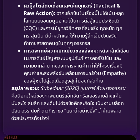
คิวบู๊สไตล์ดิบเถื่อนและเน้นยุทธวิธี (Tactical &
Raw Action):
ฉากแอ็กชันในเรื่องนี้ไม่ได้เน้นหลุด
โลกแบบยอดมนุษย์ แต่เป็นการต่อสู้แบบประชิดตัว
(CQC) และการใช้ยุทธวิธีทหารที่สมจริง ทุกหมัด ทุก
กระสุนปืน มีน้ำหนักและให้ความรู้สึกเจ็บปวดจริง
ท้าทายสายตาคนดูในทุกๆ อรรถรส
การวิพากษ์ความบิดเบี้ยวของสังคม:
หนังกล้าดีเดือด
ในการตีแผ่ปัญหาระบบอุปถัมภ์ การคอร์รัปชัน และ
ความยากลำบากของทหารผ่านศึก ทำให้โครงเรื่องมี
คุณค่าและส่งพลังขับเคลื่อนอารมณ์ร่วม (Empathy)
ของผู้ชมไปสู่จุดเดือดสูงสุดในองก์สุดท้าย
สรุปภาพรวม:
Subedaar (2026) ซูเบดาร์ ล้างบางอธรรม
คือนิยามใหม่ของภาพยนตร์แอ็กชันทริลเลอร์สายล้างแค้น
มันสะใจ ลุ่มลึก และเต็มไปด้วยข้อคิดสะกิดใจ เป็นงานบล็อก
บัสเตอร์ระดับห้าดาวที่เราขอ “แนะนำอย่างยิ่ง” ว่าห้ามพลาด
ด้วยประการทั้งปวง!