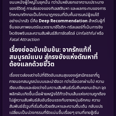
ขนบหนังผู้ใหญ่ในยุคนั้น ทว่ามันหยิบยกเอาความเปราะบาง
ของชีวิตคู่ การล่อลวงของกิเลสตัณหา และผลกระทบของการ
โกหกมาถักทอเป็นโศกนาฏกรรมที่บีบคั้นอารมณ์ผู้ชมได้
อย่างน่ากลัว นี่คือ
Deep Recommendation
สำหรับผู้ที่
ชื่นชอบภาพยนตร์แนวดรามาอีโรติก-ทริลเลอร์ที่เน้นการชิง
ไหวชิงพริบและความสัมพันธ์สีเทาจัดสไตล์
Unfaithful
หรือ
Fatal Attraction
เรื่องย่อฉบับเข้มข้น: จากรักแท้ที่
สมบูรณ์แบบ สู่กรงขังแห่งตัณหาที่
ต้องแลกด้วยชีวิต
เรื่องราวส่องสว่างไปที่ชีวิตอันแสนสุขของคู่สามีภรรยาที่ดู
ภายนอกสมบูรณ์แบบและน่าอิจฉา ทว่าเมื่อเวลาผ่านไป ความ
เงียบเชียบและช่องว่างในความสัมพันธ์เริ่มคืบคลานเข้ามา จุด
พลิกผันเกิดขึ้นเมื่อฝ่ายหญิงได้ก้าวข้ามเส้นแห่งความถูกต้อง
ไปสู่ความสัมพันธ์ลับอันร้อนแรงกับชายหนุ่มอีกคน ความ
สัมพันธ์ชั่ววูบที่เริ่มต้นด้วยตัณหาและความตื่นเต้น กลับแปร
เปลี่ยนเป็นบ่วงกรรมที่รัดแน่นขึ้นเรื่อยๆ ยามที่ชายชู้เริ่ม