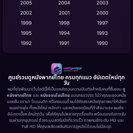
2005
2004
2003
Cult Film
(4)
2002
2001
2000
Culture
(9)
1999
1998
1997
Dance เต้น
1995
1994
1993
(10)
1992
1991
1990
Detective สืบสวน
(75)
1989
1988
1986
Detective สืบสวน
(60)
1985
1983
1982
1981
1978
1974
Disaster
(13)
ศูนย์รวมดูหนังพากย์ไทย ครบทุกแนว อัปเดตใหม่ทุก
วัน
1971
1962
Disney+
(5)
ผมตั้งใจพัฒนาเว็บไซต์นี้ให้เป็นแหล่งรวมความบันเทิงสำหรับคนที่ชื่นชอบ
ดู
หนังพากย์ไทย
และ
หนังออนไลน์ไทย
แบบครบวงจร ไม่ว่าคุณจะชอบหนัง
Documentary สารคดี
(93)
แอคชั่น ดราม่า โรแมนติก หรือคอมเมดี้ ผมได้คัดสรรหนังคุณภาพมาให้เลือก
ชมอย่างจุใจ ทั้งหนังใหม่ หนังเก่า และหนังยอดนิยมที่กำลังมาแรง ผมยัง
อัปเดตเนื้อหาใหม่ทุกวัน เพื่อให้คุณไม่พลาดทุกเรื่องดัง พร้อมรองรับการรับ
Drama ดราม่า
(1,486)
ชมผ่านทุกอุปกรณ์ ด้วยระบบสตรีมมิ่งที่รวดเร็ว ภาพคมชัดระดับ HD และ
Full HD ให้คุณเพลิดเพลินกับการดูหนังได้แบบไม่มีสะดุด
Dystopian
(17)