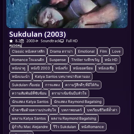
Sukdulan (2003)
8.2
2003
Soundtrack
Full HD
หมวดหมู่
Classic หนังคลาสสิก
Drama ดราม่า
Emotional
Film
Love
Romance โรแมนติก
Suspense
Thriller ระทึกขวัญ
หนัง HD
หนังน่าดู
หนังปี 2003
หนังฝรั่ง
หนังยอดนิยม
หนังเอเชีย
หนังแนะนำ
Katya Santos บทบาทน่าจับตามอง
Sukdulan เรื่องย่อ
การแสดง
ความรู้สึกดีๆ ที่มีให้กัน
ความสัมพันธ์ที่ซับซ้อน
ดราม่าเข้มข้นบีบหัวใจ
นักแสดง Katya Santos
นักแสดง Raymond Bagatsing
น้ำตาซึมด้วยความประทับใจ
บทภาพยนตร์
บทเรียนชีวิตที่ล้ำค่า
ผลงาน Katya Santos
ผลงาน Raymond Bagatsing
ผู้กำกับ Mac Alejandre
รีวิว Sukdulan
หนังRomance