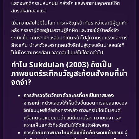
แสดงพฤติกรรมหมกมุ่น คลั่งรัก และพยายามคุกคามชีวิต
สมรสหลักของเธอ
เมื่อความลับไม่มีในโลก การเผชิญหน้ากันระหว่างสามีผู้ถูกหัก
หลัง ภรรยาผู้ติดอยู่ในความรู้สึกผิด และชายชู้ผู้บ้าคลั่งจึง
ระเบิดขึ้น เกมรักหักเหลี่ยมที่เดินหน้าไปสู่ความรุนแรงและการ
ล้างแค้น นำพาตัวละครทุกคนดิ่งลึกไปสู่จุดจบอันน่าสลดใจที่
ไม่มีใครสามารถย้อนเวลากลับไปแก้ไขได้อีกต่อไป
ทำไม Sukdulan (2003) ถึงเป็น
ภาพยนตร์ระทึกขวัญสะท้อนสังคมที่น่า
จดจำ?
การสำรวจจิตวิทยาตัวละครที่ตกเป็นทาสของ
อารมณ์:
หนังแสดงให้เห็นถึงขั้นตอนการล่มสลายของ
จิตใจมนุษย์ได้อย่างทรงพลัง ตัวละครไม่ได้เป็นคนดี
หรือคนเลวแบบขาวดำ แต่มีความโลภ ความเหงา และ
ความเห็นแก่ตัวที่ผลักดันให้ตัดสินใจผิดพลาด
การกำกับภาพและโทนเรื่องที่อึดอัดระคนเย้ายวน:
ผู้