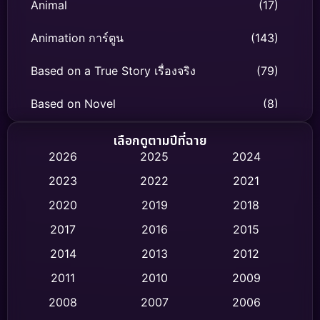
Animal
(17)
Animation การ์ตูน
(143)
Based on a True Story เรื่องจริง
(79)
Based on Novel
(8)
Biography ชีวิตจริง
(75)
เลือกดูตามปีที่ฉาย
2026
2025
2024
Black Comedy
(316)
2023
2022
2021
Classic หนังคลาสสิก
(47)
2020
2019
2018
2017
2016
2015
Comedy ตลก
(446)
2014
2013
2012
Coming-of-age ชีวิตวัยรุ่น
(62)
2011
2010
2009
Crime อาชญากรรม
(520)
2008
2007
2006