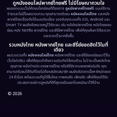
ดูหนังออนไลน์พากย์ไทยฟรี ไม่มีโฆษณากวนใจ
Emotional
(61)
ผมออกแบบเว็บให้ตอบโจทย์คนที่ต้องการ
ดูหนังพากย์ไทยฟรี
แบบใช้งาน
ง่ายและไม่มีโฆษณารบกวน คุณสามารถรับชม
หนังออนไลน์ไทย
และหนัง
พากย์ไทยเรื่องดังได้แบบต่อเนื่อง รองรับทุกระบบทั้ง iOS, Android และ
Epic มหากาพย์
(221)
Smart TV ผมยังจัดหมวดหมู่ไว้ชัดเจน เช่น หนังใหม่พากย์ไทย หนังไทยยอด
นิยม หนัง Netflix พากย์ไทย และซีรี่ย์พากย์ไทย เพื่อให้คุณค้นหาได้สะดวก
Erotic
(36)
และรวดเร็วมากยิ่งขึ้น
รวมหนังไทย หนังพากย์ไทย และซีรี่ย์ยอดฮิตไว้ในที่
Family ครอบครัว
(369)
เดียว
ผมรวบรวมทั้ง
หนังออนไลน์ไทย
หนังพากย์ไทย และซีรี่ย์ยอดนิยมมาไว้ใน
Fantasy จินตนาการ
(331)
เว็บไซต์เดียว เพื่อให้คุณเข้าถึงความบันเทิงได้ครบถ้วน ไม่ว่าจะเป็นหนังไทย
คุณภาพ หนังต่างประเทศพากย์ไทย หรือซีรี่ย์จากแพลตฟอร์มดัง คุณ
Fiction
(9)
สามารถรับชมได้ทันทีโดยไม่ต้องสมัครสมาชิก ผมยังอัปเดตเนื้อหาใหม่ตลอด
24 ชั่วโมง พร้อมระบบที่ดูได้ลื่นไหล ภาพคมชัด เสียงชัด เพื่อให้คุณได้รับ
Film
(57)
ประสบการณ์การดูหนังที่ดีที่สุดเหมือนยกโรงหนังมาไว้ที่บ้าน
Gothic
(3)
© 2026
Grief
(7)
HBO GO
(6)