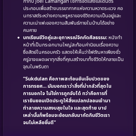
กำกับ Joel Lamangan ใช้การจัดแสงและดนตรี
ประกอบเพื่อสร้างบรรยากาศแห่งความหวาดระแวง คอ
นทราสต์ระหว่างความหรูหราของชีวิตความเป็นอยู่และ
ความเน่าเฟะของความสัมพันธ์ภายในบ้านได้อย่าง
คมคาย
บทเรียนชีวิตคู่และอุทาหรณ์จิกกัดศีลธรรม:
หนังทำ
หน้าที่เป็นกระจกบานใหญ่สะท้อนค่านิยมเรื่องความ
ซื่อสัตย์ในครอบครัว แสดงให้เห็นว่าไฟตัณหาเพียงชั่ว
ครู่อาจแผดเผาทุกสิ่งที่คุณสร้างมาทั้งชีวิตให้กลายเป็น
จุณในพริบตา
“Sukdulan คือภาพสะท้อนอันเจ็บปวดของ
การทรยศ… มันบอกเราว่าสิ่งที่น่ากลัวที่สุดใน
การนอกใจ ไม่ใช่การถูกจับได้ ทว่าคือการที่
เรายินยอมเปิดประตูให้สิ่งแปลกปลอมเข้ามา
ทำลายความสงบสุขในใจ และสุดท้าย บาป
เหล่านั้นก็พร้อมจะย้อนกลับมากัดกินชีวิตเรา
จนไม่เหลือชิ้นดี”