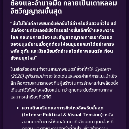
ต้องและอำนาจมืด กลายเป็นเตาหลอม
จิตวิญญาณขั้นสุด
“มันไม่ใช่แค่ภาพยนตร์แอ็กชันไล่ล่าหรือสืบสวนทั่วไป แต่
มันคืองานทริลเลอร์เชิงโครงสร้างชั้นเลิศที่ชำแหละความ
โลภ กลเกมการเมือง และสัญชาตญาณการเอาตัวรอด
ของมนุษย์ยามเมื่อถูกต้อนให้จนมุมออกมาได้อย่างทรง
พลัง ดุดัน และมีรสนิยมจัดจ้านสไตล์ภาพยนตร์สะท้อน
สังคมยุคใหม่”
ในสไตล์ของคนทำงานสายภาพยนตร์ สิ่งที่ทำให้
System
(2026) ยุติธรรมนำทาง
โดดเด่นและควรค่าแก่การแนะนำเชิง
ลึก คือความสามารถของทีมผู้สร้างในการรักษาแก่นพล็อตดั้ง
เดิมเอาไว้ได้อย่างเหนียวแน่น ทว่าถูกยกระดับด้วยภาษาภาพ
และการเล่าเรื่องที่ไร้ที่ติ:
ความตึงเครียดและการชิงไหวชิงพริบขั้นสุด
(Intense Political & Visual Tension):
หนัง
ฉลาดมากในการใช้บทสนทนาที่เฉียบคม มุมกล้องที่
กดดัน และจังหวะการตัดต่อที่ฉับไว เพื่อสร้างความ