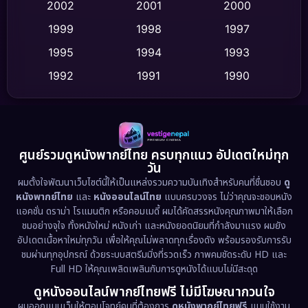
2002
2001
2000
Culture
(9)
1999
1998
1997
Dance เต้น
1995
1994
1993
(10)
1992
1991
1990
Detective สืบสวน
(59)
1989
1988
1986
Detective สืบสวน
(73)
1985
1983
1982
1981
1978
1974
Disaster
(13)
ศูนย์รวมดูหนังพากย์ไทย ครบทุกแนว อัปเดตใหม่ทุก
วัน
1971
1962
Disney+
(5)
ผมตั้งใจพัฒนาเว็บไซต์นี้ให้เป็นแหล่งรวมความบันเทิงสำหรับคนที่ชื่นชอบ
ดู
หนังพากย์ไทย
และ
หนังออนไลน์ไทย
แบบครบวงจร ไม่ว่าคุณจะชอบหนัง
Documentary สารคดี
(93)
แอคชั่น ดราม่า โรแมนติก หรือคอมเมดี้ ผมได้คัดสรรหนังคุณภาพมาให้เลือก
ชมอย่างจุใจ ทั้งหนังใหม่ หนังเก่า และหนังยอดนิยมที่กำลังมาแรง ผมยัง
อัปเดตเนื้อหาใหม่ทุกวัน เพื่อให้คุณไม่พลาดทุกเรื่องดัง พร้อมรองรับการรับ
Drama ดราม่า
(1,460)
ชมผ่านทุกอุปกรณ์ ด้วยระบบสตรีมมิ่งที่รวดเร็ว ภาพคมชัดระดับ HD และ
Full HD ให้คุณเพลิดเพลินกับการดูหนังได้แบบไม่มีสะดุด
Dystopian
(17)
ดูหนังออนไลน์พากย์ไทยฟรี ไม่มีโฆษณากวนใจ
Emotional
(61)
ผมออกแบบเว็บให้ตอบโจทย์คนที่ต้องการ
ดูหนังพากย์ไทยฟรี
แบบใช้งาน