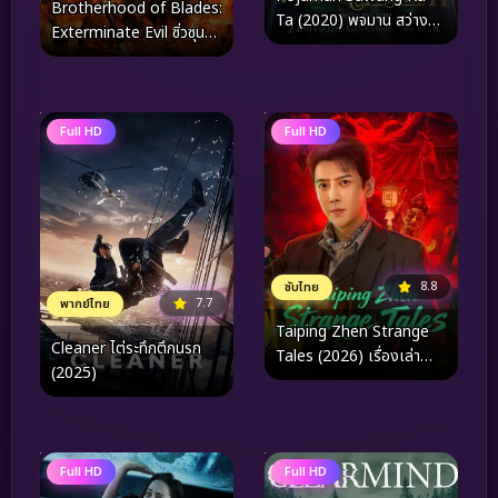
Brotherhood of Blades:
Ta (2020) พจมาน สว่างคา
Exterminate Evil ซิ่วซุน
ตา
เตา: ขจัดวิญญาณร้าย
(2024)
Full HD
Full HD
8.8
ซับไทย
7.7
พากย์ไทย
Taiping Zhen Strange
Cleaner ไต่ระทึกตึกนรก
Tales (2026) เรื่องเล่า
(2025)
ลึกลับตำบลไท่ผิง
Full HD
Full HD