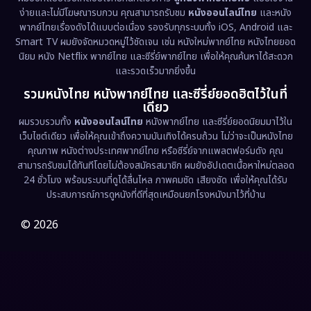
ง่ายและไม่มีโฆษณารบกวน คุณสามารถรับชม
หนังออนไลน์ไทย
และหนัง
พากย์ไทยเรื่องดังได้แบบต่อเนื่อง รองรับทุกระบบทั้ง iOS, Android และ
Epic มหากาพย์
(218)
Smart TV ผมยังจัดหมวดหมู่ไว้ชัดเจน เช่น หนังใหม่พากย์ไทย หนังไทยยอด
นิยม หนัง Netflix พากย์ไทย และซีรี่ย์พากย์ไทย เพื่อให้คุณค้นหาได้สะดวก
Erotic
(36)
และรวดเร็วมากยิ่งขึ้น
รวมหนังไทย หนังพากย์ไทย และซีรี่ย์ยอดฮิตไว้ในที่
Family ครอบครัว
(363)
เดียว
ผมรวบรวมทั้ง
หนังออนไลน์ไทย
หนังพากย์ไทย และซีรี่ย์ยอดนิยมมาไว้ใน
Fantasy จินตนาการ
(326)
เว็บไซต์เดียว เพื่อให้คุณเข้าถึงความบันเทิงได้ครบถ้วน ไม่ว่าจะเป็นหนังไทย
คุณภาพ หนังต่างประเทศพากย์ไทย หรือซีรี่ย์จากแพลตฟอร์มดัง คุณ
Fiction
(9)
สามารถรับชมได้ทันทีโดยไม่ต้องสมัครสมาชิก ผมยังอัปเดตเนื้อหาใหม่ตลอด
24 ชั่วโมง พร้อมระบบที่ดูได้ลื่นไหล ภาพคมชัด เสียงชัด เพื่อให้คุณได้รับ
Film
(57)
ประสบการณ์การดูหนังที่ดีที่สุดเหมือนยกโรงหนังมาไว้ที่บ้าน
Gothic
(3)
© 2026
Grief
(7)
HBO GO
(6)