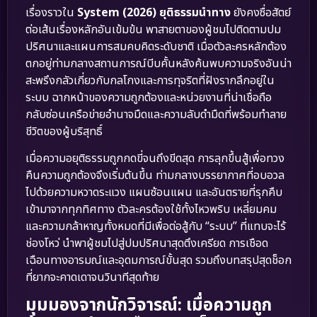
เรื่องราวใน
System (2026) ยุติธรรมนำทาง
ยังคงซื่อสัตย์
ต่อเส้นเรื่องหลักอันเข้มข้น พาสายตาของผู้ชมไปติดตามปม
ปริศนาและแผนการสมคบคิดระดับชาติ เมื่อตัวละครหลักต้อง
ตกอยู่ท่ามกลางสถานการณ์บีบคั้นหลังค้นพบความจริงอันน่า
สะพรึงกลัวเกี่ยวกับกลโกงและการทุจริตที่ฝังรากลึกอยู่ใน
ระบบ ฉากหน้าของความถูกต้องและหน่วยงานที่น่าเชื่อถือ
กลับซ่อนเครือข่ายอำนาจมืดและความลับดำมืดที่พร้อมทำลาย
ชีวิตของผู้บริสุทธิ์
เมื่อความอยุติธรรมถูกกดขี่จนถึงขีดสุด การลุกขึ้นสู้เพื่อทวง
คืนความถูกต้องจึงเริ่มต้นขึ้น ท่ามกลางบรรยากาศที่อบอวล
ไปด้วยความหวาดระแวง แผนซ้อนแผน และอันตรายที่รุกคืบ
เข้ามาจากทุกทิศทาง ตัวละครต้องใช้ทั้งไหวพริบ เหลี่ยมคม
และความกล้าหาญทั้งหมดที่มีเพื่อต่อสู้กับ “ระบบ” ที่แทบจะไร้
ช่องโหว่ นำพาผู้ชมไปสู่ปมปริศนาสุดตึงเครียด การเชือด
เฉือนทางอารมณ์และอุดมการณ์ขั้นสุด รวมถึงบทสรุปสุดช็อก
ที่ยากจะคาดเดาจนวินาทีสุดท้าย
มุมมองจากนักวิจารณ์: เมื่อความถูก