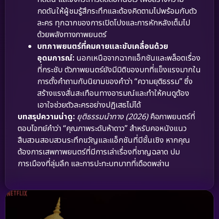
กดดันให้ผู้ชมรู้สึกระทึกและต้องคิดตามไปพร้อมกับตัว
ละคร ทุกฉากของการเปิดโปงและการหักหลังเต็มไป
ด้วยพลังทางภาพยนตร์
บทภาพยนตร์ที่คมคายและขับเคลื่อนด้วย
อุดมการณ์:
นอกเหนือจากฉากแอ็กชันและพล็อตเรื่อง
ที่กระชับ ตัวภาพยนตร์ยังมีมิติของบทที่แข็งแรงมากใน
การตั้งคำถามกับนิยามของคำว่า “ความยุติธรรม” ซึ่ง
สร้างแรงสั่นสะเทือนทางอารมณ์และทำให้คนดูต้อง
เอาใจช่วยตัวละครอย่างปฏิเสธไม่ได้
บทสรุปความน่าดู:
ยุติธรรมนำทาง (2026)
คือภาพยนตร์ที่
ตอบโจทย์คำว่า “คุณภาพระดับห้าดาว” สำหรับคอหนังแนว
สืบสวนสอบสวนระทึกขวัญและแอ็กชันที่มีชั้นเชิง หากคุณ
ต้องการเสพภาพยนตร์ที่มีการเล่าเรื่องที่ชาญฉลาด ปม
การเมืองที่ลุ่มลึก และการปะทะบทบาทที่เดือดพล่าน