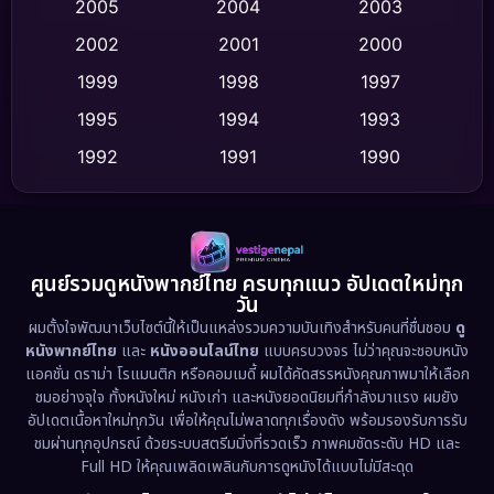
2005
2004
2003
Cult Film
(4)
2002
2001
2000
Culture
(9)
1999
1998
1997
Dance เต้น
1995
1994
1993
(10)
1992
1991
1990
Detective สืบสวน
(62)
1989
1988
1986
Detective สืบสวน
(77)
1985
1983
1982
1981
1978
1974
Disaster
(13)
ศูนย์รวมดูหนังพากย์ไทย ครบทุกแนว อัปเดตใหม่ทุก
วัน
1971
1962
Disney+
(5)
ผมตั้งใจพัฒนาเว็บไซต์นี้ให้เป็นแหล่งรวมความบันเทิงสำหรับคนที่ชื่นชอบ
ดู
หนังพากย์ไทย
และ
หนังออนไลน์ไทย
แบบครบวงจร ไม่ว่าคุณจะชอบหนัง
Documentary สารคดี
(94)
แอคชั่น ดราม่า โรแมนติก หรือคอมเมดี้ ผมได้คัดสรรหนังคุณภาพมาให้เลือก
ชมอย่างจุใจ ทั้งหนังใหม่ หนังเก่า และหนังยอดนิยมที่กำลังมาแรง ผมยัง
อัปเดตเนื้อหาใหม่ทุกวัน เพื่อให้คุณไม่พลาดทุกเรื่องดัง พร้อมรองรับการรับ
Drama ดราม่า
(1,513)
ชมผ่านทุกอุปกรณ์ ด้วยระบบสตรีมมิ่งที่รวดเร็ว ภาพคมชัดระดับ HD และ
Full HD ให้คุณเพลิดเพลินกับการดูหนังได้แบบไม่มีสะดุด
Dystopian
(17)