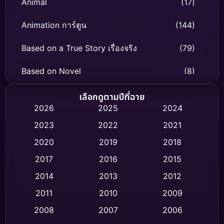
Animal
(17)
Animation การ์ตูน
(144)
Based on a True Story เรื่องจริง
(79)
Based on Novel
(8)
Biography ชีวิตจริง
(75)
เลือกดูตามปีที่ฉาย
2026
2025
2024
Black Comedy
(326)
2023
2022
2021
Classic หนังคลาสสิก
(47)
2020
2019
2018
2017
2016
2015
Comedy ตลก
(454)
2014
2013
2012
Coming-of-age ชีวิตวัยรุ่น
(63)
2011
2010
2009
Crime อาชญากรรม
(532)
2008
2007
2006