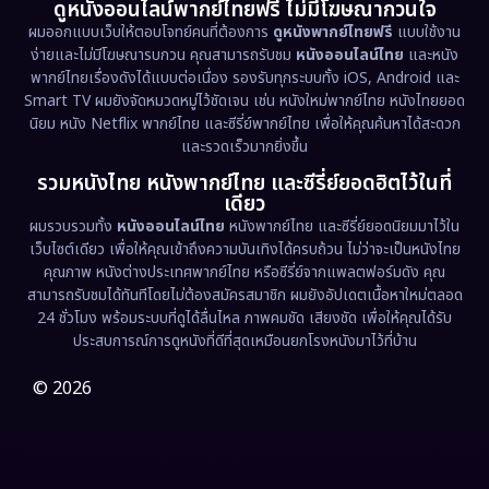
ดูหนังออนไลน์พากย์ไทยฟรี ไม่มีโฆษณากวนใจ
Emotional
(61)
ผมออกแบบเว็บให้ตอบโจทย์คนที่ต้องการ
ดูหนังพากย์ไทยฟรี
แบบใช้งาน
ง่ายและไม่มีโฆษณารบกวน คุณสามารถรับชม
หนังออนไลน์ไทย
และหนัง
พากย์ไทยเรื่องดังได้แบบต่อเนื่อง รองรับทุกระบบทั้ง iOS, Android และ
Epic มหากาพย์
(227)
Smart TV ผมยังจัดหมวดหมู่ไว้ชัดเจน เช่น หนังใหม่พากย์ไทย หนังไทยยอด
นิยม หนัง Netflix พากย์ไทย และซีรี่ย์พากย์ไทย เพื่อให้คุณค้นหาได้สะดวก
Erotic
(36)
และรวดเร็วมากยิ่งขึ้น
รวมหนังไทย หนังพากย์ไทย และซีรี่ย์ยอดฮิตไว้ในที่
Family ครอบครัว
(375)
เดียว
ผมรวบรวมทั้ง
หนังออนไลน์ไทย
หนังพากย์ไทย และซีรี่ย์ยอดนิยมมาไว้ใน
Fantasy จินตนาการ
(338)
เว็บไซต์เดียว เพื่อให้คุณเข้าถึงความบันเทิงได้ครบถ้วน ไม่ว่าจะเป็นหนังไทย
คุณภาพ หนังต่างประเทศพากย์ไทย หรือซีรี่ย์จากแพลตฟอร์มดัง คุณ
Fiction
(9)
สามารถรับชมได้ทันทีโดยไม่ต้องสมัครสมาชิก ผมยังอัปเดตเนื้อหาใหม่ตลอด
24 ชั่วโมง พร้อมระบบที่ดูได้ลื่นไหล ภาพคมชัด เสียงชัด เพื่อให้คุณได้รับ
Film
(57)
ประสบการณ์การดูหนังที่ดีที่สุดเหมือนยกโรงหนังมาไว้ที่บ้าน
Gothic
(3)
© 2026
Grief
(7)
HBO GO
(6)