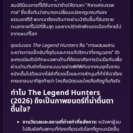
สมบัติมือฉกาจที่ได้รับการว่าจ้างให้ตามหา “ศิลาแห่งบรรพ
กาล” ซึ่งเชื่อกันว่าสามารถเปลี่ยนแปลงกฎเกณฑ์ของ
ธรรมชาติได้ พวกเขาต้องเดินทางผ่านป่าดิบชื้นที่อันตราย
ทะเลทรายที่ไม่มีที่สิ้นสุด และซากปรักหักพังของเมืองที่หายไป
จากแผนที่โลก
จุดเด่นของ
The Legend Hunters
คือ “การผสมผสาน
ระหว่างการแอ็กชันที่ดุดันและการแก้ปริศนาที่ชาญฉลาด” ตัว
ละครแต่ละตัวมีทักษะเฉพาะด้านที่ต้องอาศัยการร่วมมือกันเพื่อ
ผ่านด่านกับดักที่ออกแบบมาอย่างพิถีพิถันจากคนยุคโบราณ
หนังเต็มไปด้วยฉากไล่ล่าที่รวดเร็วและการหักมุมที่ทำให้เราต้อง
คาดเดาจนนาทีสุดท้ายว่า ใครคือมิตรและใครคือศัตรูที่แท้จริง
ทำไม The Legend Hunters
(2026) ถึงเป็นภาพยนตร์ที่น่าตื่นตา
ตื่นใจ?
งานวิชวลและสถานที่ถ่ายทำที่อลังการ:
หนังพาผู้ชม
ไปสัมผัสกับสถานที่ท่องเที่ยวระดับโลกที่ถูกเนรมิตขึ้น