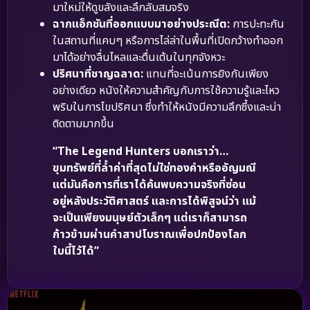
มาใหม่ให้ดูขลังและลึกลับสมจริง
ฉากแอ็กชันที่ออกแบบมาอย่างประณีต:
การปะทะกัน
ในสถานที่แคบๆ หรือการไล่ล่าในพื้นที่เปิดกว้างทำออก
มาได้อย่างลื่นไหลและตื่นเต้นในทุกจังหวะ
ปริศนาที่ชาญฉลาด:
แทนที่จะเน้นการยิงกันเพียง
อย่างเดียว หนังให้ความสำคัญกับการใช้ความรู้และไหว
พริบในการไขปริศนา ซึ่งทำให้หนังมีความลึกซึ้งและน่า
ติดตามมากขึ้น
“The Legend Hunters บอกเราว่า…
ขุมทรัพย์ที่ล้ำค่าที่สุดไม่ใช่ทองคำหรืออัญมณี
แต่มันคือการที่เราได้ค้นพบความจริงที่ซ่อน
อยู่หลังประวัติศาสตร์ และการได้พิสูจน์ว่า แม้
จะเป็นเพียงมนุษย์ตัวเล็กๆ แต่เราก็สามารถ
ก้าวข้ามผ่านคำสาปโบราณเพื่อปกป้องโลก
ใบนี้ไว้ได้”