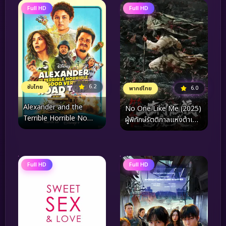
Full HD
Full HD
6.2
ซับไทย
6.0
พากย์ไทย
Alexander and the
No One Like Me (2025)
Terrible Horrible No
ผู้พิทักษ์รัตติกาลแห่งต้าเฟิ่ง
Good Very Bad Road
ภาคพิเศษ
Trip (2025)
Full HD
Full HD