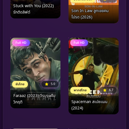
Stuck with You (2022)
Son In Law ลูกเขยคน
รักติดลิฟต์
โปรด (2026)
Full HD
Full HD
5.0
ซับไทย
6.7
พากย์ไทย
Faraaz (2023) วีรบุรุษคืน
Spaceman สเปซแมน
วิกฤติ
(2024)