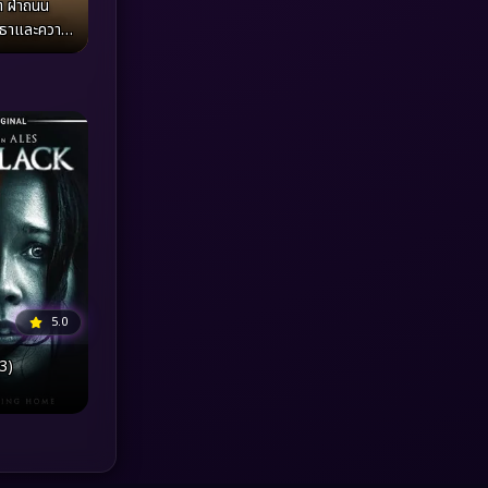
ต ฝ่าถนน
ัทธาและความ
MONOMAX
(1)
นเส้นทางสาย
Monster
(25)
Movie Collection
(3)
Musical เพลง
(64)
Mystery ลึกลับ
(371)
nature
(4)
5.0
Parody
(3)
3)
Period ย้อนยุค
(95)
Political การเมือง
(20)