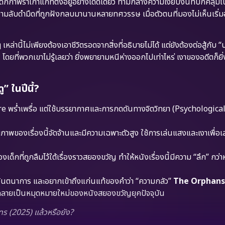
ด็กกำพร้าเก่าแก่ที่ตั้งอยู่อย่างโดดเดี่ยว ท่ามกลางความเงียบงันที่ปกคลุมไป
บความลับดำมืดที่ถูกฝังกลบมานานหลายทศวรรษ เมื่อตัวตนที่มองไม่เห็นเริ
านี้ไม่เพียงต้องเอาชีวิตรอดจากสิ่งที่อธิบายไม่ได้ แต่ยังต้องต่อสู้กั
โดยที่พวกเขาไม่รู้เลยว่า ยิ่งพยายามหนีห่างออกไปเท่าไหร่ เงาของอดีตก็ยิ่
 ในปีนี้?
are พร่ำเพรื่อ แต่ใช้บรรยากาศและการกดดันทางจิตวิทยา (Psychologica
องเรื่องนี้จัดจ้านและมีความเฉพาะตัวสูง ใช้การเล่นแสงและเงาเพื่อเล่
กที่ถูกลืมไว้ใต้เรื่องราวสยองขวัญ ทำให้หนังเรื่องนี้มีความ “ลึก” กว่า
ินตนาการ และอยากเข้าถึงแก่นแท้ของคำว่า “ความกลัว”
The Orphans
งจะกลายเป็นหมุดหมายใหม่ของหนังสยองขวัญยุคปัจจุบัน
s (2025) แล้วหรือยัง?