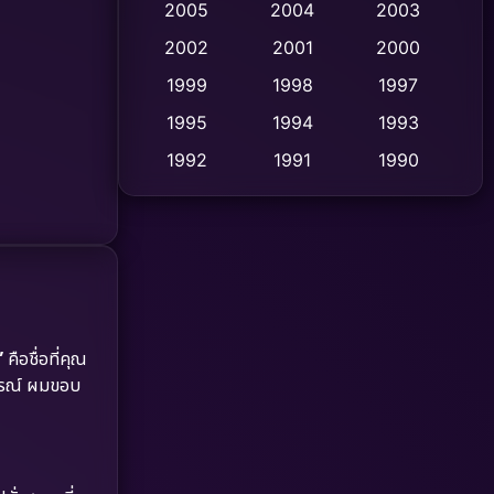
2005
2004
2003
Cult Film
2002
2001
2000
(4)
1999
1998
1997
Culture
(9)
1995
1994
1993
Dance เต้น
(10)
1992
1991
1990
1989
1988
1986
Detective สืบสวน
(59)
1985
1983
1982
Detective สืบสวน
(73)
1981
1978
1974
Disaster
(13)
1971
1962
Disney+
(5)
”
คือชื่อที่คุณ
จารณ์ ผมขอบ
Documentary สารคดี
(93)
Drama ดราม่า
(1,460)