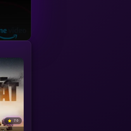
Investigation
(33)
iQIYI
(18)
Kids
(16)
LGBTQ
(5)
Love
(25)
Martial
(6)
Martial Arts
(36)
marvel
(2)
Melodrama
(6)
7.0
Military
(7)