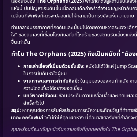
เรื่องราวของ
The Orphans (2025)
พาเราดำดิ่งสู่สถานรับเลี้ยงเ
แห่งนี้ ปมปัญหาเริ่มต้นขึ้นเมื่อกลุ่มเด็กกำพร้าต้องเผชิญหน้ากั
เปลี่ยนที่พักพิงที่ควรจะปลอดภัยให้กลายเป็นกรงขังแห่งความตาย
ท่ามกลางบรรยากาศที่กดดันและเปี่ยมไปด้วยความหวาดระแวง เด็กๆ เหล่
ใจ” ของตนเองที่เชื่อมโยงกับอดีตที่โหดร้ายของสถานรับเลี้ยงแห่งนี้ 
ขึ้นเท่านั้น
ทำไม The Orphans (2025) ถึงเป็นหนังที่ “ต้องดู”
การเล่าเรื่องที่เปี่ยมด้วยชั้นเชิง:
หนังไม่ได้ใช้แค่ Jump Sc
ในการบีบคั้นหัวใจผู้ชม
งานภาพและการกำกับศิลป์:
ในมุมมองของคนทำหนัง งานภาพข
ความโดดเดี่ยวได้อย่างยอดเยี่ยม
บทวิพากษ์สังคม:
ซ่อนประเด็นความเหลื่อมล้ำและบาดแผลของเด็
สำเร็จทั่วไป
สรุป:
หากคุณต้องการสัมผัสประสบการณ์ความระทึกขวัญที่ท้าทายจ
เดอะ ออร์แฟนส์
จะไม่ทำให้คุณผิดหวัง นี่คือมาสเตอร์พีซที่กำลั
คุณพร้อมที่จะเผชิญหน้ากับความจริงที่ถูกทอดทิ้งใน The Orphan