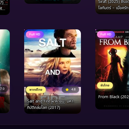
Sirāt (2025) ซีรอ
7)
เลือน ฤดูหนาว
โลกันตร์ – เมื่อศร
กับ
อยู่รอดถูกทดสอบบ
มรณะ
Full HD
Full HD
ซับไทย
7.0
4.8
พากย์ไทย
From Black (202
Salt and Fire ผ่าหายนะ มหา
ภิบัติถล่มโลก (2017)