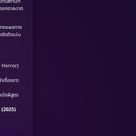
ทั่วสถานที่
Dystopian
(17)
่มออกอาละวาด
Emotional
(61)
บ “บาดแผลทาง
Epic มหากาพย์
(218)
งรัดตัวแน่น
Erotic
(36)
Family ครอบครัว
(363)
l Horror)
Fantasy จินตนาการ
(326)
าเรื่องราว
Fiction
(9)
หนังผีสูตร
Film
(57)
 (2025)
Gothic
(3)
Grief
(7)