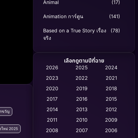
Animal
(17)
Animation การ์ตูน
(141)
Based on a True Story เรื่อง
(78)
จริง
Based on Novel
(8)
เลือกดูตามปีที่ฉาย
Biography ชีวิตจริง
(74)
2026
2025
2024
2023
2022
2021
Black Comedy
(306)
2020
2019
2018
Classic หนังคลาสสิก
(47)
2017
2016
2015
Comedy ตลก
(436)
2014
2013
2012
ึกขวัญ
2011
2010
2009
Coming-of-age ชีวิตวัยรุ่น
(62)
ังใหม่ 2025
2008
2007
2006
Crime อาชญากรรม
(513)