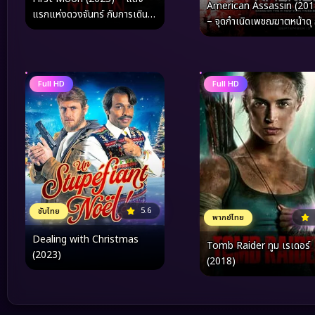
American Assassin (201
แรกแห่งดวงจันทร์ กับการเดิน
– จุดกำเนิดเพชฌฆาตหน้าดุ 
ทางย้อนคืนสู่ห้วงคำนึงและจุด
เกมจารชนที่โลกต้องระวัง
เริ่มต้นของหัวใจ
Full HD
Full HD
5.6
ซับไทย
พากย์ไทย
Dealing with Christmas
Tomb Raider ทูม เรเดอร์
(2023)
(2018)