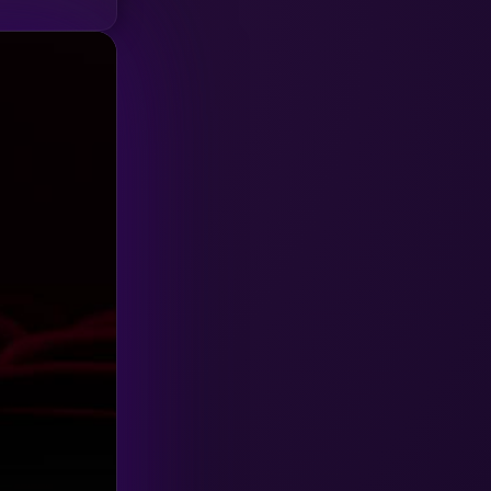
HBO GO
(6)
HBO Max
(3)
Healing
(15)
Heist
(26)
Historical
(7)
History ประวัติศาสตร์
(54)
Holiday
(3)
Horror สยองขวัญ
(385)
Human
(49)
Inspirational แรงบันดาลใจ
(157)