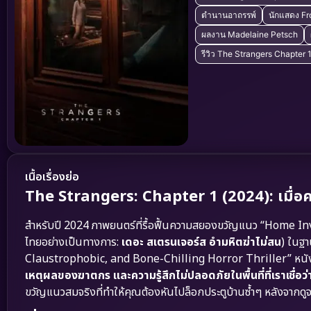
ตำนานอาถรรพ์
นักแสดง Fr
ผลงาน Madelaine Petsch
รีวิว The Strangers Chapter 
เนื้อเรื่องย่อ
The Strangers: Chapter 1 (2024): เมื่อความ
สำหรับปี 2024 ภาพยนตร์ที่รื้อฟื้นความสยองขวัญแนว “Home Inva
ไทยอย่างเป็นทางการ:
เดอะ สเตรนเจอร์ส อำมหิตฆ่าไม่สน
) ในฐา
Claustrophobic, and Bone-Chilling Horror Thriller” หนังเรื่
เหตุผลของฆาตกร และความรู้สึกไม่ปลอดภัยในพื้นที่ที่เราเชื่อว่
ขวัญแนวสมจริงที่ทำให้คุณต้องหันไปล็อกประตูบ้านซ้ำๆ หลังจากดู