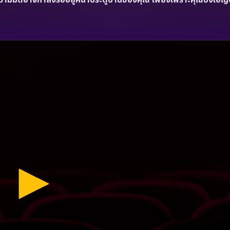
 ความมืดอาจกำลังรออยู่หน้าประตูบ้านของคุณ เพียงเพราะคุณบังเอิญอยู