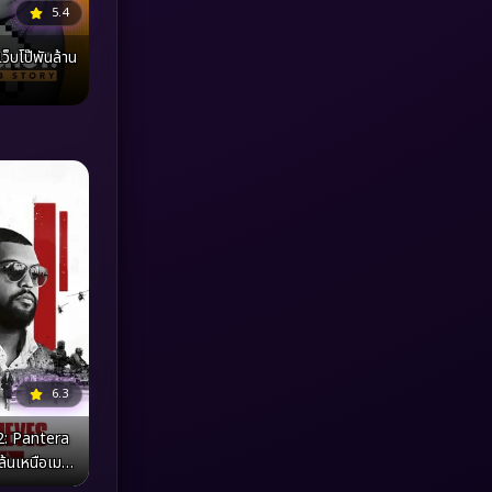
5.4
MONOMAX
(1)
็บโป๊พันล้าน
Monster
(25)
Movie Collection
(3)
Musical เพลง
(64)
Mystery ลึกลับ
(371)
nature
(4)
Parody
(3)
6.3
Period ย้อนยุค
(95)
2: Pantera
Political การเมือง
(20)
้นเหนือเมฆ: