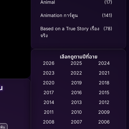
Animal
(17)
Animation การ์ตูน
(141)
Based on a True Story เรื่อง
(78)
จริง
Based on Novel
(8)
เลือกดูตามปีที่ฉาย
Biography ชีวิตจริง
(74)
2026
2025
2024
2023
2022
2021
Black Comedy
(306)
2020
2019
2018
น
Classic หนังคลาสสิก
(47)
2017
2016
2015
Comedy ตลก
(436)
2014
2013
2012
2011
2010
2009
Coming-of-age ชีวิตวัยรุ่น
(62)
2008
2007
2006
่พ้น
Crime อาชญากรรม
(513)