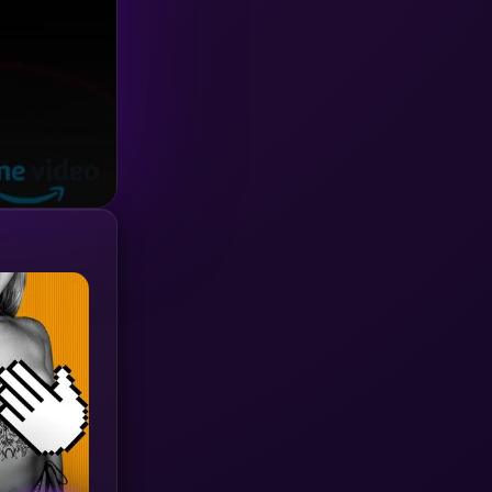
Investigation
(33)
iQIYI
(18)
Kids
(16)
LGBTQ
(5)
Love
(25)
Martial
(6)
Martial Arts
(36)
marvel
(2)
Melodrama
(6)
Military
(7)