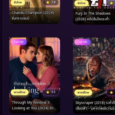
7.8
ซับไทย
ซับไทย
Chandu Champion (2024)
Fury In The Shadows
จันทราแชมป์
(2026) คดีปล้นโหดระห่ำ
Full HD
Full HD
5.5
พากย์ไทย
พากย์ไทย
Through My Window 3
Skyscraper (2018) ระห่ำต
Looking at You (2024) รัก
เสียดฟ้า – มหากาพย์ความระ
ผ่านหน้าต่าง ดวงตาจ้องมอง
บนสิ่งก่อสร้างที่สูงที่สุดในโล