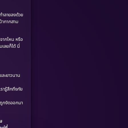
Dystopian
(17)
ูกทำลายลงด้วย
Emotional
(61)
หน้ากากสาม
Epic มหากาพย์
(218)
มาจากไหน หรือ
Erotic
(36)
ลยก็ได้ นี่
Family ครอบครัว
(363)
Fantasy จินตนาการ
(326)
ึกและยาวนาน
Fiction
(9)
รู้สึกถึงภัย
Film
(57)
ะถูกงัดออกมา
Gothic
(3)
าม
Grief
(7)