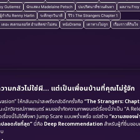
oy Gutierrez
นักแสดง Madelaine Petsch
ปมปริศนาที่ชวนค้นหา
ผลงาน Froy 
ผู้กำกับ Renny Harlin
ระทึกทุกวินาที
รีวิว The Strangers Chapter 1
1 เดอะ สเตรนเจอร์ส อำมหิตฆ่าไม่สน
หนังDrama
เดาทางไม่ถูก
เรื่องราวที่กินใจ
กลัวไม่ใช่ผี… แต่เป็นเพื่อนบ้านที่คุณไม่รู้จัก
sion” ให้กลับมาน่าสะพรึงกลัวอีกครั้งคือ
“The Strangers: Chapt
นะนักวิจารณ์ภาพยนตร์ ผมขอจำกัดความภาพยนตร์เรื่องนี้ว่าเป็น “A Rel
องนี้ไม่ได้พึ่งพา Jump Scare แบบพร่ำเพรื่อ แต่สร้าง
“ความสยองผ่า
าปลอดภัยที่สุด”
นี่คือ
Deep Recommendation
สำหรับผู้ที่ชื่นช
จบ