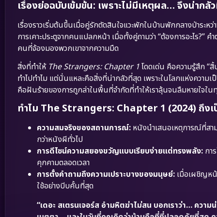
เรื่องย่อฉบับเข้มข้น: เพราะไม่มีเหตุผล… จึงน่ากลัวท
เรื่องราวเริ่มต้นขึ้นเมื่อคู่รักตัดสินใจแวะพักในบ้านพักกลางป่าร
การเคาะประตูจากคนแปลกหน้า เมื่อทั้งคู่ถามว่า “ต้องการอะไร?” 
คนที่จ้องมองพวกเขาจากความมืด
สิ่งที่ทำให้
The Strangers: Chapter 1
โดดเด่น คือความรู้สึก “ส
ทำไปทำไม แต่นั่นแหละคือสิ่งที่น่ากลัวที่สุด เพราะในโลกแห่งความเ
คือฝันร้ายของการถูกล่าในพื้นที่จำกัดที่ทำให้เราลุ้นจนลืมหายใจในท
ทำไม The Strangers: Chapter 1 (2024) ถึงเป็น
ความสมจริงของสถานการณ์:
หนังนำเสนอเหตุการณ์ที่สามา
กว่าหนังผีทั่วไป
การดีไซน์ความสยองขวัญแบบเรียบง่ายแต่ทรงพลัง:
การใ
คุกคามตลอดเวลา
การตั้งคำถามถึงความเปราะบางของมนุษย์:
เมื่อเผชิญหน
ใช้อย่างบีบคั้นที่สุด
“เดอะ สเตรนเจอร์ส อำมหิตฆ่าไม่สน บอกเราว่า… ความน่ากลัว