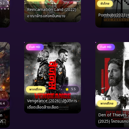
5.2
ซับไทย
Reincarnation Land (2022)
Pornhub (2023) เว
อาณาจักรแห่งหยินหยาง
Full HD
Full HD
5.5
พากย์ไทย
Vengeance (2026) ปฏิบัติการ
6.4
พากย์ไทย
เดือดเลือดล้างเลือด
Den of Thieves 
ึก
(2025) โคตรนรกปล
ทึก
แพนเธอรา
ก