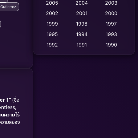
2005
2004
2003
Gutierrez
Cult Film
2002
2001
2000
(4)
1999
1998
1997
Culture
(9)
1995
1994
1993
Dance เต้น
(10)
1992
1991
1990
1989
1988
1986
Detective สืบสวน
(59)
1985
1983
1982
Detective สืบสวน
(73)
1981
1978
1974
Disaster
(13)
1971
1962
Disney+
(5)
er 1”
(ชื่อ
entless,
Documentary สารคดี
(93)
นความไร้
อบความสยอง
Drama ดราม่า
(1,460)