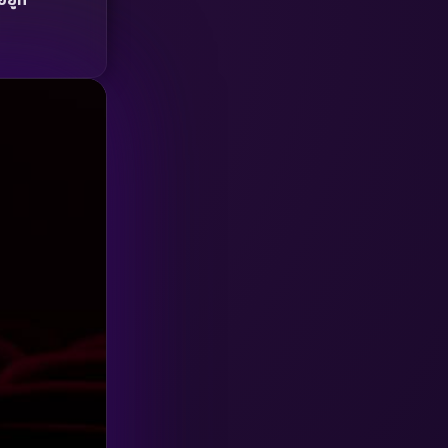
่ที่
HBO GO
(6)
HBO Max
(3)
Healing
(15)
Heist
(26)
Historical
(7)
History ประวัติศาสตร์
(54)
Holiday
(3)
Horror สยองขวัญ
(385)
Human
(49)
Inspirational แรงบันดาลใจ
(157)