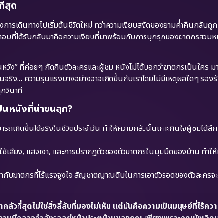
ี่สุด
ะหว่างการเดินทางไปเริ่มต้นชีวิตใหม่ ทว่าความเงียบสงัดของยามค่ำคืนกลับถ
คำตอบที่ได้รับกลับมาคือความเงียบที่มาพร้อมกับการบุกรุกของฆาตกรสวม
ิ้นหวัง” ที่ค่อยๆ กัดกินตัวละครและผู้ชม หนังไม่ได้บอกว่าฆาตกรเป็นใคร 
ป็นจริง… ความรุนแรงบางอย่างอาจเกิดขึ้นกับเราโดยไม่มีเหตุผลใดๆ รองรับเ
ุกวินาที
หนังที่น่าขนลุก?
รถเกิดขึ้นได้จริงในชีวิตประจำวัน ทำให้ความกลัวนั้นเกาะกินใจผู้ชมได้ล
ช้เสียง, แสงเงา, และการปรากฏตัวของตัวฆาตกรในมุมมืดของบ้าน ทำให้เรา
้ากับฆาตกรที่ไร้แรงจูงใจ สัญชาตญาณดิบในการเอาตัวรอดของตัวละครจ
ที่สุดไม่ใช่สิ่งลี้ลับที่มองไม่เห็น แต่มันคือความเป็นมนุษย์ที่ไร้คว