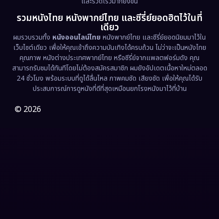
และรวดเร็วมากยิ่งขึ้น
รวมหนังไทย หนังพากย์ไทย และซีรี่ย์ยอดฮิตไว้ในที่
Family ครอบครัว
(362)
เดียว
ผมรวบรวมทั้ง
หนังออนไลน์ไทย
หนังพากย์ไทย และซีรี่ย์ยอดนิยมมาไว้ใน
Fantasy จินตนาการ
(318)
เว็บไซต์เดียว เพื่อให้คุณเข้าถึงความบันเทิงได้ครบถ้วน ไม่ว่าจะเป็นหนังไทย
คุณภาพ หนังต่างประเทศพากย์ไทย หรือซีรี่ย์จากแพลตฟอร์มดัง คุณ
Fiction
(9)
สามารถรับชมได้ทันทีโดยไม่ต้องสมัครสมาชิก ผมยังอัปเดตเนื้อหาใหม่ตลอด
24 ชั่วโมง พร้อมระบบที่ดูได้ลื่นไหล ภาพคมชัด เสียงชัด เพื่อให้คุณได้รับ
Film
(57)
ประสบการณ์การดูหนังที่ดีที่สุดเหมือนยกโรงหนังมาไว้ที่บ้าน
Gothic
(3)
© 2026
Grief
(7)
HBO GO
(6)
HBO Max
(3)
Healing
(15)