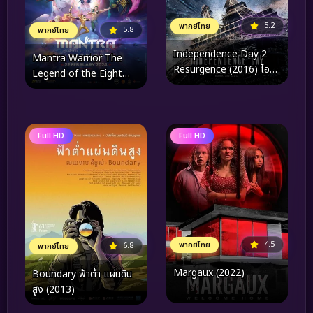
5.2
พากย์ไทย
5.8
พากย์ไทย
Independence Day 2
Mantra Warrior The
Resurgence (2016) ไอดี
Legend of the Eight
4 สงครามใหม่วันบดโลก
Moons (2024) นักรบมน
ตรา ตำนานแปดดวงจันทร์
Full HD
Full HD
4.5
พากย์ไทย
6.8
พากย์ไทย
Margaux (2022)
Boundary ฟ้าต่ำ แผ่นดิน
สูง (2013)