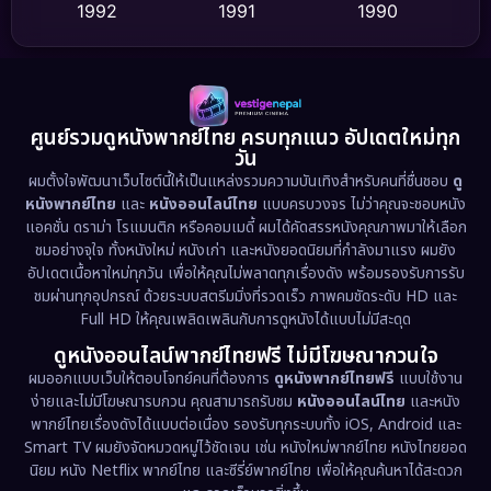
1992
1991
1990
Detective สืบสวน
(71)
1989
1988
1986
Detective สืบสวน
(58)
1985
1983
1982
1981
1978
1974
Disaster
(13)
ศูนย์รวมดูหนังพากย์ไทย ครบทุกแนว อัปเดตใหม่ทุก
วัน
1971
1962
Disney+
(5)
ผมตั้งใจพัฒนาเว็บไซต์นี้ให้เป็นแหล่งรวมความบันเทิงสำหรับคนที่ชื่นชอบ
ดู
หนังพากย์ไทย
และ
หนังออนไลน์ไทย
แบบครบวงจร ไม่ว่าคุณจะชอบหนัง
Documentary สารคดี
(92)
แอคชั่น ดราม่า โรแมนติก หรือคอมเมดี้ ผมได้คัดสรรหนังคุณภาพมาให้เลือก
ชมอย่างจุใจ ทั้งหนังใหม่ หนังเก่า และหนังยอดนิยมที่กำลังมาแรง ผมยัง
อัปเดตเนื้อหาใหม่ทุกวัน เพื่อให้คุณไม่พลาดทุกเรื่องดัง พร้อมรองรับการรับ
Drama ดราม่า
(1,435)
ชมผ่านทุกอุปกรณ์ ด้วยระบบสตรีมมิ่งที่รวดเร็ว ภาพคมชัดระดับ HD และ
Full HD ให้คุณเพลิดเพลินกับการดูหนังได้แบบไม่มีสะดุด
Dystopian
(17)
ดูหนังออนไลน์พากย์ไทยฟรี ไม่มีโฆษณากวนใจ
Emotional
(61)
ผมออกแบบเว็บให้ตอบโจทย์คนที่ต้องการ
ดูหนังพากย์ไทยฟรี
แบบใช้งาน
ง่ายและไม่มีโฆษณารบกวน คุณสามารถรับชม
หนังออนไลน์ไทย
และหนัง
พากย์ไทยเรื่องดังได้แบบต่อเนื่อง รองรับทุกระบบทั้ง iOS, Android และ
Epic มหากาพย์
(215)
Smart TV ผมยังจัดหมวดหมู่ไว้ชัดเจน เช่น หนังใหม่พากย์ไทย หนังไทยยอด
นิยม หนัง Netflix พากย์ไทย และซีรี่ย์พากย์ไทย เพื่อให้คุณค้นหาได้สะดวก
Erotic
(35)