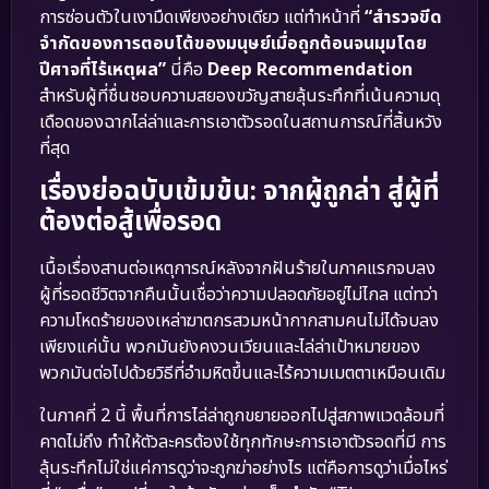
การซ่อนตัวในเงามืดเพียงอย่างเดียว แต่ทำหน้าที่
“สำรวจขีด
จำกัดของการตอบโต้ของมนุษย์เมื่อถูกต้อนจนมุมโดย
ปีศาจที่ไร้เหตุผล”
นี่คือ
Deep Recommendation
สำหรับผู้ที่ชื่นชอบความสยองขวัญสายลุ้นระทึกที่เน้นความดุ
เดือดของฉากไล่ล่าและการเอาตัวรอดในสถานการณ์ที่สิ้นหวัง
ที่สุด
เรื่องย่อฉบับเข้มข้น: จากผู้ถูกล่า สู่ผู้ที่
ต้องต่อสู้เพื่อรอด
เนื้อเรื่องสานต่อเหตุการณ์หลังจากฝันร้ายในภาคแรกจบลง
ผู้ที่รอดชีวิตจากคืนนั้นเชื่อว่าความปลอดภัยอยู่ไม่ไกล แต่ทว่า
ความโหดร้ายของเหล่าฆาตกรสวมหน้ากากสามคนไม่ได้จบลง
เพียงแค่นั้น พวกมันยังคงวนเวียนและไล่ล่าเป้าหมายของ
พวกมันต่อไปด้วยวิธีที่อำมหิตขึ้นและไร้ความเมตตาเหมือนเดิม
ในภาคที่ 2 นี้ พื้นที่การไล่ล่าถูกขยายออกไปสู่สภาพแวดล้อมที่
คาดไม่ถึง ทำให้ตัวละครต้องใช้ทุกทักษะการเอาตัวรอดที่มี การ
ลุ้นระทึกไม่ใช่แค่การดูว่าจะถูกฆ่าอย่างไร แต่คือการดูว่าเมื่อไหร่