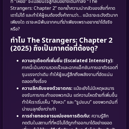
ที่ “เหยื่อ” จะเปลี่ยนใจสู้กลับอย่างเต็มกำลัง “The
Strangers: Chapter 2” ตอกย้ำความน่ากลัวของสิ่งที่คาด
เดาไม่ได้ และทำให้ผู้ชมต้องตั้งคำถามว่า… แม้เราจะระวังตัวมาก
เพียงใด เราจะหนีพ้นจากคนที่ฆ่าเพียงเพราะอยากฆ่าได้จริง
หรือ?
ทำไม The Strangers: Chapter 2
(2025) ถึงเป็นภาคต่อที่ต้องดู?
ความดุเดือดที่เพิ่มขึ้น (Escalated Intensity):
ภาคนี้เน้นความรวดเร็วและฉากแอ็กชันการเอาตัวรอดที่
รุนแรงกว่าเดิม ทำให้ผู้ชมรู้สึกถึงพลังงานที่อัดแน่น
ตลอดทั้งเรื่อง
ความลึกลับของตัวฆาตกร:
แม้จะยังไม่มีเหตุผลมาร
องรับการกระทำของพวกมัน แต่ความโหดร้ายที่เพิ่มขึ้น
ทำให้เราเริ่มเห็น “จังหวะ” และ “รูปแบบ” ของพวกมันที่
น่าขนลุกยิ่งกว่าเก่า
การถ่ายทอดอารมณ์ของการติดกับ:
ความรู้สึก
กดดันในสถานที่ที่หนีไม่ได้ถูกทำออกมาได้อย่างยอด