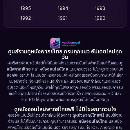
Dance เต้น
1995
1994
1993
(10)
1992
1991
1990
Detective สืบสวน
(75)
1989
1988
1986
Detective สืบสวน
(60)
1985
1983
1982
1981
1978
1974
Disaster
(13)
ศูนย์รวมดูหนังพากย์ไทย ครบทุกแนว อัปเดตใหม่ทุก
วัน
1971
1962
Disney+
(5)
ผมตั้งใจพัฒนาเว็บไซต์นี้ให้เป็นแหล่งรวมความบันเทิงสำหรับคนที่ชื่นชอบ
ดู
หนังพากย์ไทย
และ
หนังออนไลน์ไทย
แบบครบวงจร ไม่ว่าคุณจะชอบหนัง
Documentary สารคดี
(93)
แอคชั่น ดราม่า โรแมนติก หรือคอมเมดี้ ผมได้คัดสรรหนังคุณภาพมาให้เลือก
ชมอย่างจุใจ ทั้งหนังใหม่ หนังเก่า และหนังยอดนิยมที่กำลังมาแรง ผมยัง
อัปเดตเนื้อหาใหม่ทุกวัน เพื่อให้คุณไม่พลาดทุกเรื่องดัง พร้อมรองรับการรับ
Drama ดราม่า
(1,486)
ชมผ่านทุกอุปกรณ์ ด้วยระบบสตรีมมิ่งที่รวดเร็ว ภาพคมชัดระดับ HD และ
Full HD ให้คุณเพลิดเพลินกับการดูหนังได้แบบไม่มีสะดุด
Dystopian
(17)
ดูหนังออนไลน์พากย์ไทยฟรี ไม่มีโฆษณากวนใจ
Emotional
(61)
ผมออกแบบเว็บให้ตอบโจทย์คนที่ต้องการ
ดูหนังพากย์ไทยฟรี
แบบใช้งาน
ง่ายและไม่มีโฆษณารบกวน คุณสามารถรับชม
หนังออนไลน์ไทย
และหนัง
พากย์ไทยเรื่องดังได้แบบต่อเนื่อง รองรับทุกระบบทั้ง iOS, Android และ
Epic มหากาพย์
(221)