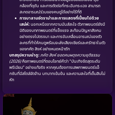
กล้องที่ดุดัน และการตัดต่อที่กระฉับกระเฉง สามารถ
สะกดอารมณ์ร่วมของคนดูได้อย่างไร้ที่ติ
การบาลานซ์ดราม่าและการแสดงที่เปี่ยมไปด้วย
เสน่ห์:
นอกเหนือจากความมันส์สะใจ ตัวภาพยนตร์ยังมี
มิติของบทภาพยนตร์ที่แข็งแรง สะท้อนปัญหาสังคม
อย่างตรงไปตรงมา และการขับเคลื่อนอารมณ์ของตัว
ละครที่ทำให้คนดูพร้อมจะส่งเสียงเชียร์และศรัทธาในตัว
ของภคัต สิงห์ อย่างหมดหน้าตัก
บทสรุปความน่าดู:
ภคัต สิงห์ ยอดคนผดุงความยุติธรรม
(2026)
คือภาพยนตร์ที่ตอบโจทย์คำว่า “บันเทิงขีดสุดระดับ
พรีเมียม” อย่างแท้จริง หากคุณต้องการเสพภาพยนตร์แอ็
กชันที่มีสไตล์จัดจ้าน บทบาทเข้มข้น และความสะใจที่เต็มสิบไม่
หัก