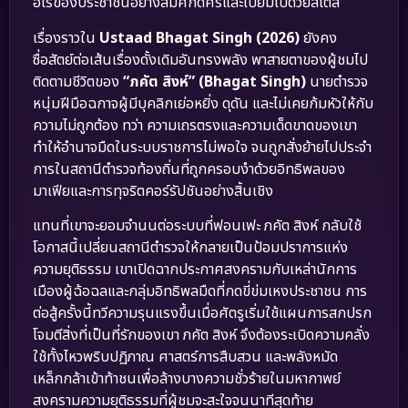
ฮีโร่ของประชาชนอย่างสมศักดิ์ศรีและเปี่ยมไปด้วยสไตล์
เรื่องราวใน
Ustaad Bhagat Singh (2026)
ยังคง
ซื่อสัตย์ต่อเส้นเรื่องดั้งเดิมอันทรงพลัง พาสายตาของผู้ชมไป
ติดตามชีวิตของ
“ภคัต สิงห์” (Bhagat Singh)
นายตำรวจ
หนุ่มฝีมือฉกาจผู้มีบุคลิกเย่อหยิ่ง ดุดัน และไม่เคยก้มหัวให้กับ
ความไม่ถูกต้อง ทว่า ความเถรตรงและความเด็ดขาดของเขา
ทำให้อำนาจมืดในระบบราชการไม่พอใจ จนถูกสั่งย้ายไปประจำ
การในสถานีตำรวจท้องถิ่นที่ถูกครอบงำด้วยอิทธิพลของ
มาเฟียและการทุจริตคอร์รัปชันอย่างสิ้นเชิง
แทนที่เขาจะยอมจำนนต่อระบบที่ฟอนเฟะ ภคัต สิงห์ กลับใช้
โอกาสนี้เปลี่ยนสถานีตำรวจให้กลายเป็นป้อมปราการแห่ง
ความยุติธรรม เขาเปิดฉากประกาศสงครามกับเหล่านักการ
เมืองผู้ฉ้อฉลและกลุ่มอิทธิพลมืดที่กดขี่ข่มเหงประชาชน การ
ต่อสู้ครั้งนี้ทวีความรุนแรงขึ้นเมื่อศัตรูเริ่มใช้แผนการสกปรก
โจมตีสิ่งที่เป็นที่รักของเขา ภคัต สิงห์ จึงต้องระเบิดความคลั่ง
ใช้ทั้งไหวพริบปฏิภาณ ศาสตร์การสืบสวน และพลังหมัด
เหล็กกล้าเข้าท้าชนเพื่อล้างบางความชั่วร้ายในมหากาพย์
สงครามความยุติธรรมที่ผู้ชมจะสะใจจนนาทีสุดท้าย