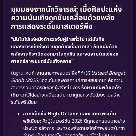
มุมมองจากนักวิจารณ์: เมื่อศิลปะแห่ง
ความบันเทิงถูกขับเคลื่อนด้วยพลัง
การแสดงระดับมาสเตอร์พีซ
“มันไม่ใช่แค่หนังตำรวจจับผู้ร้ายทั่วไป แต่มันคือ
แถลงการณ์แห่งความถูกต้องที่ฉลาดเล่า อัดแน่นด้วย
พลังงานที่ระเบิดออกมาในทุกซีน และงดงามในแง่ของ
ศาสตร์ภาพยนตร์บันเทิงคลาส”
ในฐานะคนทำงานสายภาพยนตร์ สิ่งที่ทำให้
Ustaad Bhagat
Singh (2026)
โดดเด่นและควรค่าแก่การหยิบยกมา คือความ
สามารถอันอัจฉริยะของผู้สร้างในการ
รักษาแก่นพล็อตดั้ง
เดิม
เอาไว้ได้อย่างเหนียวแน่น ทว่าถูกยกระดับด้วยงานสร้าง
ระดับพรีเมียม:
ฉากแอ็กชัน High-Octane และงานภาพระดับ
พรีเมียม:
คิวบู๊ในเวอร์ชัน 2026 นี้ถูกออกแบบมาอย่าง
ประณีต อลังการ และทรงพลังตามสไตล์ภาพยนตร์มาซา
ล่าระดับท็อป การดีไซน์ฉากต่อสู้แบบสโลว์โมชัน มุม