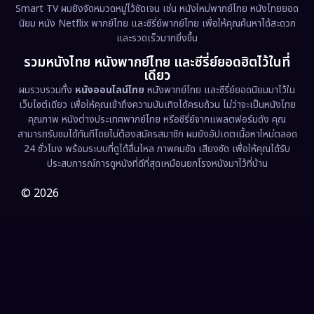
Smart TV ผมยังจัดหมวดหมู่ไว้ชัดเจน เช่น หนังใหม่พากย์ไทย หนังไทยยอด
นิยม หนัง Netflix พากย์ไทย และซีรี่ย์พากย์ไทย เพื่อให้คุณค้นหาได้สะดวก
Erotic
(36)
และรวดเร็วมากยิ่งขึ้น
รวมหนังไทย หนังพากย์ไทย และซีรี่ย์ยอดฮิตไว้ในที่
Family ครอบครัว
(369)
เดียว
ผมรวบรวมทั้ง
หนังออนไลน์ไทย
หนังพากย์ไทย และซีรี่ย์ยอดนิยมมาไว้ใน
Fantasy จินตนาการ
(331)
เว็บไซต์เดียว เพื่อให้คุณเข้าถึงความบันเทิงได้ครบถ้วน ไม่ว่าจะเป็นหนังไทย
คุณภาพ หนังต่างประเทศพากย์ไทย หรือซีรี่ย์จากแพลตฟอร์มดัง คุณ
Fiction
(9)
สามารถรับชมได้ทันทีโดยไม่ต้องสมัครสมาชิก ผมยังอัปเดตเนื้อหาใหม่ตลอด
24 ชั่วโมง พร้อมระบบที่ดูได้ลื่นไหล ภาพคมชัด เสียงชัด เพื่อให้คุณได้รับ
Film
(57)
ประสบการณ์การดูหนังที่ดีที่สุดเหมือนยกโรงหนังมาไว้ที่บ้าน
Gothic
(3)
© 2026
Grief
(7)
HBO GO
(6)
HBO Max
(3)