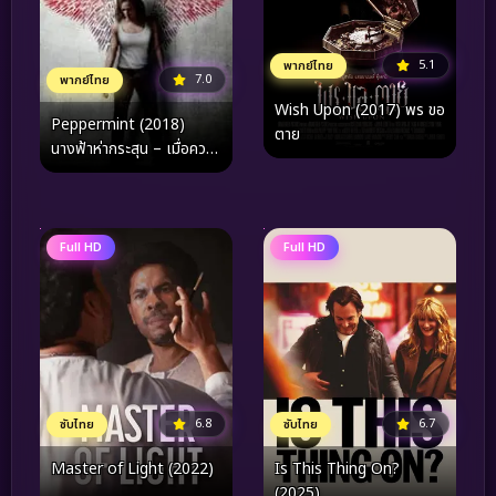
5.1
พากย์ไทย
7.0
พากย์ไทย
Wish Upon (2017) พร ขอ
Peppermint (2018)
ตาย
นางฟ้าห่ากระสุน – เมื่อความ
ยุติธรรมล้มเหลว “ศาลเตี้ย”
จึงอุบัติขึ้น
Full HD
Full HD
6.8
6.7
ซับไทย
ซับไทย
Master of Light (2022)
Is This Thing On?
(2025)