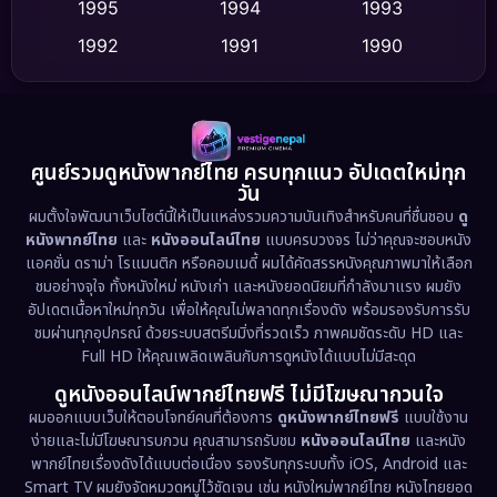
Dance เต้น
1995
1994
1993
(10)
1992
1991
1990
Detective สืบสวน
(62)
1989
1988
1986
Detective สืบสวน
(77)
1985
1983
1982
1981
1978
1974
Disaster
(13)
ศูนย์รวมดูหนังพากย์ไทย ครบทุกแนว อัปเดตใหม่ทุก
วัน
1971
1962
Disney+
(5)
ผมตั้งใจพัฒนาเว็บไซต์นี้ให้เป็นแหล่งรวมความบันเทิงสำหรับคนที่ชื่นชอบ
ดู
หนังพากย์ไทย
และ
หนังออนไลน์ไทย
แบบครบวงจร ไม่ว่าคุณจะชอบหนัง
Documentary สารคดี
(94)
แอคชั่น ดราม่า โรแมนติก หรือคอมเมดี้ ผมได้คัดสรรหนังคุณภาพมาให้เลือก
ชมอย่างจุใจ ทั้งหนังใหม่ หนังเก่า และหนังยอดนิยมที่กำลังมาแรง ผมยัง
อัปเดตเนื้อหาใหม่ทุกวัน เพื่อให้คุณไม่พลาดทุกเรื่องดัง พร้อมรองรับการรับ
Drama ดราม่า
(1,513)
ชมผ่านทุกอุปกรณ์ ด้วยระบบสตรีมมิ่งที่รวดเร็ว ภาพคมชัดระดับ HD และ
Full HD ให้คุณเพลิดเพลินกับการดูหนังได้แบบไม่มีสะดุด
Dystopian
(17)
ดูหนังออนไลน์พากย์ไทยฟรี ไม่มีโฆษณากวนใจ
Emotional
(61)
ผมออกแบบเว็บให้ตอบโจทย์คนที่ต้องการ
ดูหนังพากย์ไทยฟรี
แบบใช้งาน
ง่ายและไม่มีโฆษณารบกวน คุณสามารถรับชม
หนังออนไลน์ไทย
และหนัง
พากย์ไทยเรื่องดังได้แบบต่อเนื่อง รองรับทุกระบบทั้ง iOS, Android และ
Epic มหากาพย์
(227)
Smart TV ผมยังจัดหมวดหมู่ไว้ชัดเจน เช่น หนังใหม่พากย์ไทย หนังไทยยอด