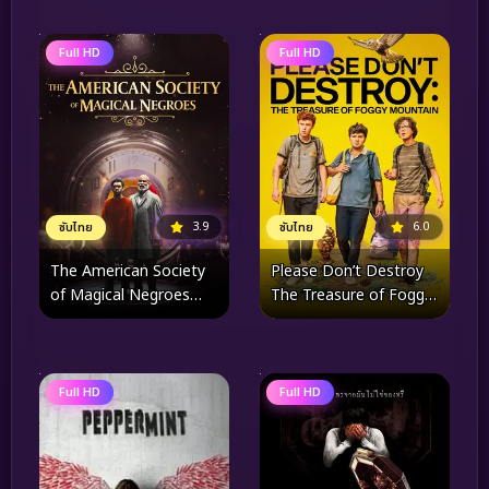
Full HD
Full HD
3.9
6.0
ซับไทย
ซับไทย
The American Society
Please Don’t Destroy
of Magical Negroes
The Treasure of Foggy
(2024)
Mountain (2023)
Full HD
Full HD