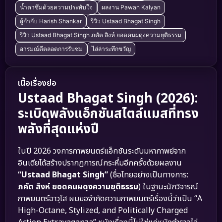
น้ำตาซึมด้วยความประทับใจ
ผลงาน Pawan Kalyan
ผู้กำกับ Harish Shankar
รีวิว Ustaad Bhagat Singh
รีวิว Ustaad Bhagat Singh ภคัต สิงห์ ยอดคนผดุงความยุติธรรม
อารมณ์ดีตลอดการรับชม
ไล่ล่าระทึกขวัญ
เนื้อเรื่องย่อ
Ustaad Bhagat Singh (2026):
ระเบิดพลังแอ็กชันสไตล์แมสที่ทรง
พลังที่สุดแห่งปี
ในปี 2026 วงการภาพยนตร์แอ็กชันระดับมหากาพย์จาก
อินเดียได้สร้างปรากฏการณ์กระหึ่มอีกครั้งด้วยผลงาน
“Ustaad Bhagat Singh”
(ชื่อไทยอย่างเป็นทางการ:
ภคัต สิงห์ ยอดคนผดุงความยุติธรรม
) ในฐานะนักวิจารณ์
ภาพยนตร์อาวุโส ผมขอจำกัดความภาพยนตร์เรื่องนี้ว่าเป็น “A
High-Octane, Stylized, and Politically Charged