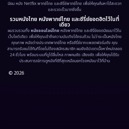
นิยม หนัง Netflix พากย์ไทย และซีรี่ย์พากย์ไทย เพื่อให้คุณค้นหาได้สะดวก
Erotic
(36)
และรวดเร็วมากยิ่งขึ้น
รวมหนังไทย หนังพากย์ไทย และซีรี่ย์ยอดฮิตไว้ในที่
Family ครอบครัว
(375)
เดียว
ผมรวบรวมทั้ง
หนังออนไลน์ไทย
หนังพากย์ไทย และซีรี่ย์ยอดนิยมมาไว้ใน
Fantasy จินตนาการ
(338)
เว็บไซต์เดียว เพื่อให้คุณเข้าถึงความบันเทิงได้ครบถ้วน ไม่ว่าจะเป็นหนังไทย
คุณภาพ หนังต่างประเทศพากย์ไทย หรือซีรี่ย์จากแพลตฟอร์มดัง คุณ
Fiction
(9)
สามารถรับชมได้ทันทีโดยไม่ต้องสมัครสมาชิก ผมยังอัปเดตเนื้อหาใหม่ตลอด
24 ชั่วโมง พร้อมระบบที่ดูได้ลื่นไหล ภาพคมชัด เสียงชัด เพื่อให้คุณได้รับ
Film
(57)
ประสบการณ์การดูหนังที่ดีที่สุดเหมือนยกโรงหนังมาไว้ที่บ้าน
Gothic
(3)
© 2026
Grief
(7)
HBO GO
(6)
HBO Max
(3)
Healing
(15)