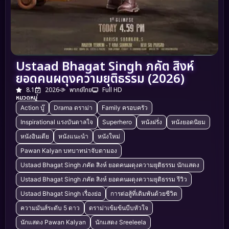
Ustaad Bhagat Singh ภคัต สิงห์
ยอดคนผดุงความยุติธรรม (2026)
8.1
2026
พากย์ไทย
Full HD
หมวดหมู่
Action บู๊
Drama ดราม่า
Family ครอบครัว
Inspirational แรงบันดาลใจ
Superhero
หนังฝรั่ง
หนังยอดนิยม
หนังอินเดีย
หนังแนะนำ
หนังใหม่
Pawan Kalyan บทบาทน่าจับตามอง
Ustaad Bhagat Singh ภคัต สิงห์ ยอดคนผดุงความยุติธรรม นักแสดง
Ustaad Bhagat Singh ภคัต สิงห์ ยอดคนผดุงความยุติธรรม รีวิว
Ustaad Bhagat Singh เรื่องย่อ
การต่อสู้ที่เดิมพันด้วยชีวิต
ความมันส์ระดับ 5 ดาว
ดราม่าเข้มข้นบีบหัวใจ
นักแสดง Pawan Kalyan
นักแสดง Sreeleela