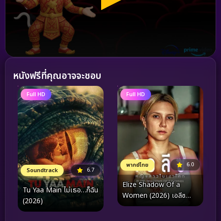
หนังฟรีที่คุณอาจจะชอบ
Full HD
Full HD
6.0
พากย์ไทย
6.7
Soundtrack
Elize Shadow Of a
Tu Yaa Main ไม่เธอ…ก็ฉัน
Women (2026) เอลีซ
(2026)
หญิงสาวในเงาโศก