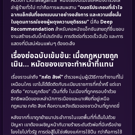
Action Extravaganza” หนังเรื่องนี้ไม่ใช่แค่หนังตำรวจไล่
ล่าผู้ร้ายทั่วไป ทว่าคือการผสมผสาน
“ดนตรีประกอบที่เร้าใจ
ฉากแอ็กชันที่ออกแบบมาอย่างอลังการ และความเชื่อมั่น
ในอุดมการณ์ของผู้ผดุงความยุติธรรม”
นี่คือ
Deep
Recommendation
สำหรับคอหนังแอ็กชันสายดุที่ชื่นชอบ
งานสร้างระดับบิ๊กโปรดักชัน การตัดต่อที่รวดเร็วฉับไว และการ
แสดงที่มีเสน่ห์จนแฟนๆ ต้องตะลึง
เรื่องย่อฉบับเข้มข้น: เมื่อกฎหมายถูก
เมิน… หมัดของเขาจะทำหน้าที่แทน
เรื่องราวเล่าถึง
“ภคัต สิงห์”
ตำรวจหนุ่มผู้มีวิธีการทำงานที่ไม่
เหมือนใคร เขาไม่ได้ยึดติดกับระเบียบราชการที่คร่ำครึ แต่เขา
ยึดถือ “ความถูกต้อง” เป็นที่ตั้ง ในเมืองที่ถูกครอบงำด้วย
อิทธิพลมืดของเหล่านักการเมืองและมาเฟียที่อยู่เหนือ
กฎหมาย ภคัต สิงห์ คือความหวังเดียวของชาวบ้านที่ถูกกดขี่
หลังจากที่เขาถูกย้ายมาประจำการในเขตพื้นที่ที่เต็มไปด้วย
ปัญหา เขาต้องเผชิญหน้ากับวายร้ายระดับตัวพ่อที่มีเครือข่าย
โยงใยไปทั่วรัฐ การต่อสู้ไม่ใช่เพียงแค่การใช้ปืน ทว่าคือการใช้