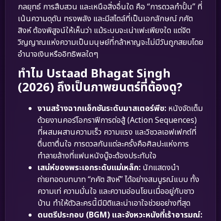
กลยุทธ์ การสืบสวน และเหนือสิ่งอื่นใด คือ “การดวลกำปั้น” ที่
เน้นความดุดัน ทรงพลัง และมีสไตล์ที่เป็นเอกลักษณ์ ภคัต
สิงห์ ต้องพิสูจน์ให้เห็นว่า แม้ระบบจะเน่าเฟะเพียงใด แต่จิต
วิญญาณแห่งความเป็นมนุษย์ที่กล้าหาญจะไม่มีวันถูกสยบโดย
อำนาจเงินหรืออิทธิพลใดๆ
ทำไม Ustaad Bhagat Singh
(2026) ถึงเป็นภาพยนตร์ที่ต้องดู?
งานสร้างฉากแอ็กชันระดับมาสเตอร์พีซ:
หนังจัดเต็ม
ด้วยงานคอร์โอกราฟีการต่อสู้ (Action Sequences)
ที่ผสมผสานความเร็ว ความแรง และวิชวลเอฟเฟกต์ที่
ตื่นตาตื่นใจ การดวลกันแต่ละครั้งคือศิลปะแห่งการ
ทำลายล้างที่แฟนหนังบู๊จะต้องประทับใจ
เสน่ห์ของพระเอกระดับแม่เหล็ก:
นักแสดงนำ
ถ่ายทอดบทบาท “ภคัต สิงห์” ได้อย่างสมบูรณ์แบบ ทั้ง
ความเท่ ความมั่นใจ และความอ่อนโยนเมื่ออยู่กับชาว
บ้าน ทำให้ตัวละครนี้มีมิติและน่าเอาใจช่วยอย่างที่สุด
ดนตรีประกอบ (BGM) และจังหวะหนังที่เร้าอารมณ์: