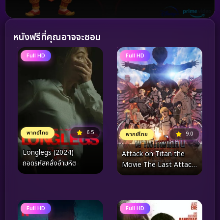
หนังฟรีที่คุณอาจจะชอบ
Full HD
Full HD
6.5
พากย์ไทย
9.0
พากย์ไทย
Longlegs (2024)
Attack on Titan the
ถอดรหัสคลั่งอำมหิต
Movie The Last Attack
(2024) ผ่าพิภพไททัน การ
จู่โจมครั้งสุดท้าย
Full HD
Full HD