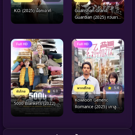
K.O. (2025) น็อกเอาท์
Guanshan Grand
Guardian (2025) กวนซาน
ไท่เป่า
Full HD
Full HD
5.4
พากย์ไทย
6.0
ซับไทย
Kowloon Generic
5000 Blankets (2022)
Romance (2025) เกาลูน
อุบัติรักปริศนาลับ