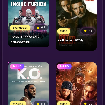
6.2
Soundtrack
4.8
ซับไทย
Inside Furioza (2025)
Cult Killer (2024)
อำมหิตครั้งใหม่
Full HD
Full HD
5.8
9.2
พากย์ไทย
ซับไทย