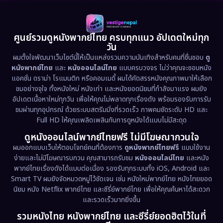
Detective สืบสวน
(60)
1985
1983
1982
1981
1978
1974
Disaster
(13)
ศูนย์รวมดูหนังพากย์ไทย ครบทุกแนว อัปเดตใหม่ทุก
วัน
1971
1962
Disney+
(5)
ผมตั้งใจพัฒนาเว็บไซต์นี้ให้เป็นแหล่งรวมความบันเทิงสำหรับคนที่ชื่นชอบ
ดู
หนังพากย์ไทย
และ
หนังออนไลน์ไทย
แบบครบวงจร ไม่ว่าคุณจะชอบหนัง
Documentary สารคดี
(93)
แอคชั่น ดราม่า โรแมนติก หรือคอมเมดี้ ผมได้คัดสรรหนังคุณภาพมาให้เลือก
ชมอย่างจุใจ ทั้งหนังใหม่ หนังเก่า และหนังยอดนิยมที่กำลังมาแรง ผมยัง
อัปเดตเนื้อหาใหม่ทุกวัน เพื่อให้คุณไม่พลาดทุกเรื่องดัง พร้อมรองรับการรับ
Drama ดราม่า
(1,486)
ชมผ่านทุกอุปกรณ์ ด้วยระบบสตรีมมิ่งที่รวดเร็ว ภาพคมชัดระดับ HD และ
Full HD ให้คุณเพลิดเพลินกับการดูหนังได้แบบไม่มีสะดุด
Dystopian
(17)
ดูหนังออนไลน์พากย์ไทยฟรี ไม่มีโฆษณากวนใจ
Emotional
(61)
ผมออกแบบเว็บให้ตอบโจทย์คนที่ต้องการ
ดูหนังพากย์ไทยฟรี
แบบใช้งาน
ง่ายและไม่มีโฆษณารบกวน คุณสามารถรับชม
หนังออนไลน์ไทย
และหนัง
พากย์ไทยเรื่องดังได้แบบต่อเนื่อง รองรับทุกระบบทั้ง iOS, Android และ
Epic มหากาพย์
(221)
Smart TV ผมยังจัดหมวดหมู่ไว้ชัดเจน เช่น หนังใหม่พากย์ไทย หนังไทยยอด
นิยม หนัง Netflix พากย์ไทย และซีรี่ย์พากย์ไทย เพื่อให้คุณค้นหาได้สะดวก
Erotic
(36)
และรวดเร็วมากยิ่งขึ้น
รวมหนังไทย หนังพากย์ไทย และซีรี่ย์ยอดฮิตไว้ในที่
Family ครอบครัว
(369)