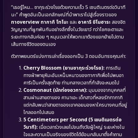
“เธอรู้ไหม… ซากุระร่วงโรยด้วยความเร็ว 5 เซนติเมตรต่อวินาที
นะ” คำพูดอันเป็นเอกลักษณ์ที่นำพาเราไปสู่เรื่องราวของ
ทาoverview ทากากิ โทโนะ
และ
อาคาริ ชิโนฮาระ
สองจิต
วิญญาณที่ผูกพันกันอย่างลึกซึ้งในวัยเยาว์ ทว่าโชคชะตาและ
ระยะทางกลับค่อย ๆ หมุนเวลาให้พวกเขาต้องแยกย้ายไปตาม
เส้นทางชีวิตของตนเอง
ตัวภาพยนตร์แบ่งการเล่าเรื่องออกเป็น 3 ตอนอันทรงคุณค่า:
Cherry Blossom (ยามซากุระร่วงโรย):
การเดิน
ทางฝ่าพายุหิมะอันเหน็บหนาวของทากากิเพื่อไปพบอา
คาริเป็นครั้งสุดท้าย ท่ามกลางเวลาที่กำลังจะหมดไป
Cosmonaut (นักท่องอวกาศ):
มุมมองจากบุคคลที่
สามผ่านสายตาของ คานาเอะ เด็กสาวที่หลงรักทากากิ
แต่กลับพบว่าสายตาของเขาคอยมองหาใครบางคนที่อยู่
ไกลออกไปเสมอ
5 Centimeters per Second (5 เซนติเมตรต่อ
วินาที):
เมื่อเวลาร่วงเลยไปจนถึงวัยผู้ใหญ่ ระยะห่างใน
ใจและความเป็นจริงของชีวิตได้ย้อนกลับมาตั้งคำถาม