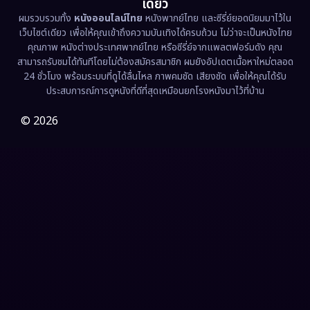
เดียว
ผมรวบรวมทั้ง
หนังออนไลน์ไทย
หนังพากย์ไทย และซีรี่ย์ยอดนิยมมาไว้ใน
Fantasy จินตนาการ
(331)
เว็บไซต์เดียว เพื่อให้คุณเข้าถึงความบันเทิงได้ครบถ้วน ไม่ว่าจะเป็นหนังไทย
คุณภาพ หนังต่างประเทศพากย์ไทย หรือซีรี่ย์จากแพลตฟอร์มดัง คุณ
Fiction
(9)
สามารถรับชมได้ทันทีโดยไม่ต้องสมัครสมาชิก ผมยังอัปเดตเนื้อหาใหม่ตลอด
24 ชั่วโมง พร้อมระบบที่ดูได้ลื่นไหล ภาพคมชัด เสียงชัด เพื่อให้คุณได้รับ
Film
(57)
ประสบการณ์การดูหนังที่ดีที่สุดเหมือนยกโรงหนังมาไว้ที่บ้าน
Gothic
(3)
© 2026
Grief
(7)
HBO GO
(6)
HBO Max
(3)
Healing
(15)
Heist
(26)
Historical
(7)