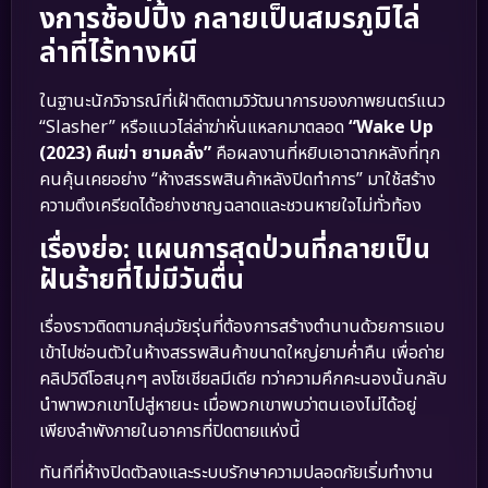
งการช้อปปิ้ง กลายเป็นสมรภูมิไล่
ล่าที่ไร้ทางหนี
ในฐานะนักวิจารณ์ที่เฝ้าติดตามวิวัฒนาการของภาพยนตร์แนว
“Slasher” หรือแนวไล่ล่าฆ่าหั่นแหลกมาตลอด
“Wake Up
(2023) คืนฆ่า ยามคลั่ง”
คือผลงานที่หยิบเอาฉากหลังที่ทุก
คนคุ้นเคยอย่าง “ห้างสรรพสินค้าหลังปิดทำการ” มาใช้สร้าง
ความตึงเครียดได้อย่างชาญฉลาดและชวนหายใจไม่ทั่วท้อง
เรื่องย่อ: แผนการสุดป่วนที่กลายเป็น
ฝันร้ายที่ไม่มีวันตื่น
เรื่องราวติดตามกลุ่มวัยรุ่นที่ต้องการสร้างตำนานด้วยการแอบ
เข้าไปซ่อนตัวในห้างสรรพสินค้าขนาดใหญ่ยามค่ำคืน เพื่อถ่าย
คลิปวิดีโอสนุกๆ ลงโซเชียลมีเดีย ทว่าความคึกคะนองนั้นกลับ
นำพาพวกเขาไปสู่หายนะ เมื่อพวกเขาพบว่าตนเองไม่ได้อยู่
เพียงลำพังภายในอาคารที่ปิดตายแห่งนี้
ทันทีที่ห้างปิดตัวลงและระบบรักษาความปลอดภัยเริ่มทำงาน