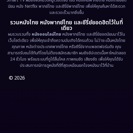
Smart TV ผมยังจัดหมวดหมู่ไว้ชัดเจน เช่น หนังใหม่พากย์ไทย หนังไทยยอด
นิยม หนัง Netflix พากย์ไทย และซีรี่ย์พากย์ไทย เพื่อให้คุณค้นหาได้สะดวก
Erotic
(36)
และรวดเร็วมากยิ่งขึ้น
รวมหนังไทย หนังพากย์ไทย และซีรี่ย์ยอดฮิตไว้ในที่
Family ครอบครัว
(375)
เดียว
ผมรวบรวมทั้ง
หนังออนไลน์ไทย
หนังพากย์ไทย และซีรี่ย์ยอดนิยมมาไว้ใน
Fantasy จินตนาการ
(338)
เว็บไซต์เดียว เพื่อให้คุณเข้าถึงความบันเทิงได้ครบถ้วน ไม่ว่าจะเป็นหนังไทย
คุณภาพ หนังต่างประเทศพากย์ไทย หรือซีรี่ย์จากแพลตฟอร์มดัง คุณ
Fiction
(9)
สามารถรับชมได้ทันทีโดยไม่ต้องสมัครสมาชิก ผมยังอัปเดตเนื้อหาใหม่ตลอด
24 ชั่วโมง พร้อมระบบที่ดูได้ลื่นไหล ภาพคมชัด เสียงชัด เพื่อให้คุณได้รับ
Film
(57)
ประสบการณ์การดูหนังที่ดีที่สุดเหมือนยกโรงหนังมาไว้ที่บ้าน
Gothic
(3)
© 2026
Grief
(7)
HBO GO
(6)
HBO Max
(3)
Healing
(15)