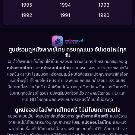
Dance เต้น
1995
1994
1993
(10)
1992
1991
1990
Detective สืบสวน
(62)
1989
1988
1986
Detective สืบสวน
(77)
1985
1983
1982
1981
1978
1974
Disaster
(13)
ศูนย์รวมดูหนังพากย์ไทย ครบทุกแนว อัปเดตใหม่ทุก
วัน
1971
1962
Disney+
(5)
ผมตั้งใจพัฒนาเว็บไซต์นี้ให้เป็นแหล่งรวมความบันเทิงสำหรับคนที่ชื่นชอบ
ดู
หนังพากย์ไทย
และ
หนังออนไลน์ไทย
แบบครบวงจร ไม่ว่าคุณจะชอบหนัง
Documentary สารคดี
(94)
แอคชั่น ดราม่า โรแมนติก หรือคอมเมดี้ ผมได้คัดสรรหนังคุณภาพมาให้เลือก
ชมอย่างจุใจ ทั้งหนังใหม่ หนังเก่า และหนังยอดนิยมที่กำลังมาแรง ผมยัง
อัปเดตเนื้อหาใหม่ทุกวัน เพื่อให้คุณไม่พลาดทุกเรื่องดัง พร้อมรองรับการรับ
Drama ดราม่า
(1,513)
ชมผ่านทุกอุปกรณ์ ด้วยระบบสตรีมมิ่งที่รวดเร็ว ภาพคมชัดระดับ HD และ
Full HD ให้คุณเพลิดเพลินกับการดูหนังได้แบบไม่มีสะดุด
Dystopian
(17)
ดูหนังออนไลน์พากย์ไทยฟรี ไม่มีโฆษณากวนใจ
Emotional
(61)
ผมออกแบบเว็บให้ตอบโจทย์คนที่ต้องการ
ดูหนังพากย์ไทยฟรี
แบบใช้งาน
ง่ายและไม่มีโฆษณารบกวน คุณสามารถรับชม
หนังออนไลน์ไทย
และหนัง
พากย์ไทยเรื่องดังได้แบบต่อเนื่อง รองรับทุกระบบทั้ง iOS, Android และ
Epic มหากาพย์
(227)