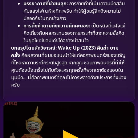
บรรยากาศที่น่าขนลุก:
การถ่ายทำที่เน้นความมืดสลับ
กับแสงไฟในห้างที่กะพริบ ทำให้ผู้ชมรู้สึกถึงความไม่
ปลอดภัยในทุกย่างก้าว
การตั้งคำถามถึงความคึกคะนอง:
เป็นหนังที่แฝงแง่
คิดเกี่ยวกับผลกระทบของการกระทำที่ขาดความยั้งคิด
ในยุคโซเชียลมีเดียได้อย่างน่าสนใจ
บทสรุปโดยนักวิจารณ์:
Wake Up (2023) คืนฆ่า ยาม
คลั่ง
คือผลงานที่ผมขอแนะนำให้แก่คอภาพยนตร์สยองขวัญ
ที่โหยหาความระทึกระดับสูงสุด หากคุณชอบภาพยนตร์ที่ทำให้
คุณต้องนั่งเกร็งไปกับตัวละครทุกครั้งที่พวกเขาต้องแอบใน
มุมมืด… นี่คือภาพยนตร์ที่คุณไม่ควรพลาดด้วยประการทั้งปวง
ครับ