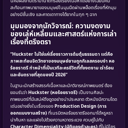
นี่คือผลงานดรามาน้ำดีที่ร้อยเรียงเนื้อหาได้อย่างเฉียบคม
สะท้อนภาพมายาของมนุษย์ในมุมมืดผ่านพล็อตเรื่องที่หักมุม
อย่างมีชั้นเชิง และคาดเดาทางได้ยากในทุก ๆ ฉาก
มุมมองจากนักวิจารณ์: ความงดงาม
ของเล่ห์เหลี่ยมและศาสตร์แห่งการเล่า
เรื่องที่ตรึงตรา
“Huckster ไม่ใช่แค่เรื่องราวการต้มตุ๋นธรรมดา แต่คือ
ภาพสะท้อนจิตวิทยาของมนุษย์ยามถูกกิเลสครอบงำ หอ
ร้อยราตรี ทำหน้าที่เป็นเวทีละครชีวิตที่ทั้งงดงาม เร่าร้อน
และอันตรายที่สุดของปี 2026”
ในฐานะนักสร้างสรรค์เนื้อหาและนักวิจารณ์ภาพยนตร์ ต้อง
ยอมรับว่า
Huckster (หอร้อยราตรี)
เป็นงานศิลปะ
ภาพยนตร์ที่มีเสน่ห์ดึงดูดอย่างน่าประหลาด ตัวหนังมีความโดด
เด่นอย่างยิ่งในเรื่องของ
Production Design (การ
ออกแบบงานสร้าง)
ที่เนรมิตหอร้อยราตรีออกมาได้หรูหรา
น่าค้นหา และแฝงไปด้วยความหวาดระแวง ควบคู่ไปกับ
Character Dimensiality (มิติของตัวละคร)
ที่ไม่มีใคร