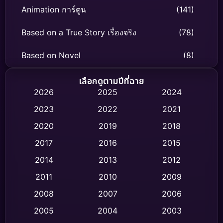
Animation การ์ตูน
(141)
Based on a True Story เรื่องจริง
(78)
Based on Novel
(8)
Biography ชีวิตจริง
(74)
เลือกดูตามปีที่ฉาย
2026
2025
2024
Black Comedy
(306)
2023
2022
2021
Classic หนังคลาสสิก
(47)
2020
2019
2018
2017
2016
2015
Comedy ตลก
(436)
2014
2013
2012
Coming-of-age ชีวิตวัยรุ่น
(62)
2011
2010
2009
Crime อาชญากรรม
(513)
2008
2007
2006
2005
2004
2003
Cult Film
(4)