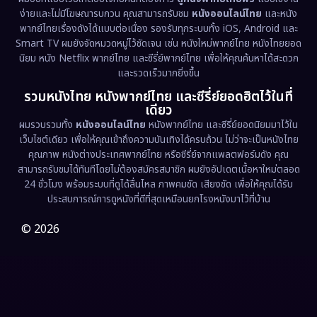
ง่ายและไม่มีโฆษณารบกวน คุณสามารถรับชม
หนังออนไลน์ไทย
และหนัง
พากย์ไทยเรื่องดังได้แบบต่อเนื่อง รองรับทุกระบบทั้ง iOS, Android และ
Epic มหากาพย์
(218)
Smart TV ผมยังจัดหมวดหมู่ไว้ชัดเจน เช่น หนังใหม่พากย์ไทย หนังไทยยอด
นิยม หนัง Netflix พากย์ไทย และซีรี่ย์พากย์ไทย เพื่อให้คุณค้นหาได้สะดวก
Erotic
(36)
และรวดเร็วมากยิ่งขึ้น
รวมหนังไทย หนังพากย์ไทย และซีรี่ย์ยอดฮิตไว้ในที่
Family ครอบครัว
(363)
เดียว
ผมรวบรวมทั้ง
หนังออนไลน์ไทย
หนังพากย์ไทย และซีรี่ย์ยอดนิยมมาไว้ใน
Fantasy จินตนาการ
(326)
เว็บไซต์เดียว เพื่อให้คุณเข้าถึงความบันเทิงได้ครบถ้วน ไม่ว่าจะเป็นหนังไทย
คุณภาพ หนังต่างประเทศพากย์ไทย หรือซีรี่ย์จากแพลตฟอร์มดัง คุณ
Fiction
(9)
สามารถรับชมได้ทันทีโดยไม่ต้องสมัครสมาชิก ผมยังอัปเดตเนื้อหาใหม่ตลอด
24 ชั่วโมง พร้อมระบบที่ดูได้ลื่นไหล ภาพคมชัด เสียงชัด เพื่อให้คุณได้รับ
Film
(57)
ประสบการณ์การดูหนังที่ดีที่สุดเหมือนยกโรงหนังมาไว้ที่บ้าน
Gothic
(3)
© 2026
Grief
(7)
HBO GO
(6)