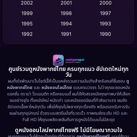
2002
2001
2000
Culture
(9)
1999
1998
1997
Dance เต้น
1995
1994
1993
(10)
1992
1991
1990
Detective สืบสวน
(59)
1989
1988
1986
Detective สืบสวน
(73)
1985
1983
1982
1981
1978
1974
Disaster
(13)
ศูนย์รวมดูหนังพากย์ไทย ครบทุกแนว อัปเดตใหม่ทุก
วัน
1971
1962
Disney+
(5)
ผมตั้งใจพัฒนาเว็บไซต์นี้ให้เป็นแหล่งรวมความบันเทิงสำหรับคนที่ชื่นชอบ
ดู
หนังพากย์ไทย
และ
หนังออนไลน์ไทย
แบบครบวงจร ไม่ว่าคุณจะชอบหนัง
Documentary สารคดี
(93)
แอคชั่น ดราม่า โรแมนติก หรือคอมเมดี้ ผมได้คัดสรรหนังคุณภาพมาให้เลือก
ชมอย่างจุใจ ทั้งหนังใหม่ หนังเก่า และหนังยอดนิยมที่กำลังมาแรง ผมยัง
อัปเดตเนื้อหาใหม่ทุกวัน เพื่อให้คุณไม่พลาดทุกเรื่องดัง พร้อมรองรับการรับ
Drama ดราม่า
(1,460)
ชมผ่านทุกอุปกรณ์ ด้วยระบบสตรีมมิ่งที่รวดเร็ว ภาพคมชัดระดับ HD และ
Full HD ให้คุณเพลิดเพลินกับการดูหนังได้แบบไม่มีสะดุด
Dystopian
(17)
ดูหนังออนไลน์พากย์ไทยฟรี ไม่มีโฆษณากวนใจ
Emotional
(61)
ผมออกแบบเว็บให้ตอบโจทย์คนที่ต้องการ
ดูหนังพากย์ไทยฟรี
แบบใช้งาน