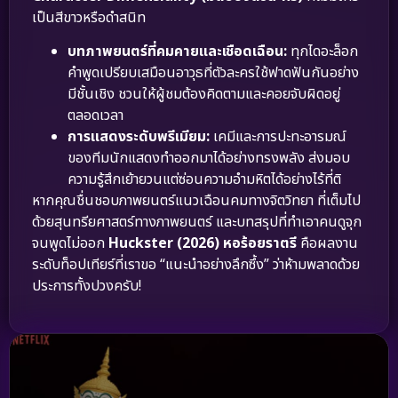
เป็นสีขาวหรือดำสนิท
บทภาพยนตร์ที่คมคายและเชือดเฉือน:
ทุกไดอะล็อก
คำพูดเปรียบเสมือนอาวุธที่ตัวละครใช้ฟาดฟันกันอย่าง
มีชั้นเชิง ชวนให้ผู้ชมต้องคิดตามและคอยจับผิดอยู่
ตลอดเวลา
การแสดงระดับพรีเมียม:
เคมีและการปะทะอารมณ์
ของทีมนักแสดงทำออกมาได้อย่างทรงพลัง ส่งมอบ
ความรู้สึกเย้ายวนแต่ซ่อนความอำมหิตได้อย่างไร้ที่ติ
หากคุณชื่นชอบภาพยนตร์แนวเฉือนคมทางจิตวิทยา ที่เต็มไป
ด้วยสุนทรียศาสตร์ทางภาพยนตร์ และบทสรุปที่ทำเอาคนดูจุก
จนพูดไม่ออก
Huckster (2026) หอร้อยราตรี
คือผลงาน
ระดับท็อปเทียร์ที่เราขอ “แนะนำอย่างลึกซึ้ง” ว่าห้ามพลาดด้วย
ประการทั้งปวงครับ!