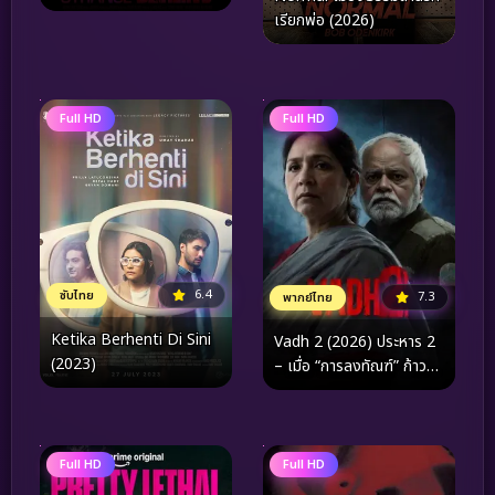
เรียกพ่อ (2026)
Full HD
Full HD
6.4
ซับไทย
7.3
พากย์ไทย
Ketika Berhenti Di Sini
Vadh 2 (2026) ประหาร 2
(2023)
– เมื่อ “การลงทัณฑ์” ก้าว
ข้ามขีดจำกัดของศีลธรรม
Full HD
Full HD