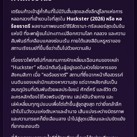
เตรียมก้าวเข้าสู่ค่ำคืนที่ไม่มีวันสิ้นสุดและดิ่งลึกสู่โลกแห่งการ
หลอกลวงที่เย้ายวนใจที่สุดใน
Huckster (2026) หรือ หอ
ร้อยราตรี
ผลงานภาพยนตร์/ซีรีส์ดรามา-ทริลเลอร์สุดเข้มข้น
แห่งปี ที่จะพาผู้ชมไปกะเทาะเปลือกความโลภ กลลวง และความ
สัมพันธ์ที่เคลือบแคลงซ่อนเร้น ภายใต้แสงสีอันหรูหราของ
สถานเริงรมย์ที่ขึ้นชื่อว่าเต็มไปด้วยความลับ
เรื่องราวโฟกัสไปที่กลเกมการหักเหลี่ยมเฉือนคมของเหล่า
“Huckster” หรือนักต้มตุ๋นผู้อยู่รอดในห่วงโซ่อาหารของ
สังคมสีเทา เมื่อ “หอร้อยราตรี” สถานที่ซึ่งฉากหน้าคือสวรรค์
บนดินของเหล่านักแสวงหาความสุข แต่ฉากหลังกลับเป็น
สมรภูมิรบที่เดิมพันด้วยผลประโยชน์ ศักดิ์ศรี และชีวิต ตัว
ละครหลักต้องใช้ไหวพริบปฏิภาณ เสน่ห์อันร้ายกาจ และ
เล่ห์เหลี่ยมทุกรูปแบบเพื่อไต่เต้าขึ้นสู่จุดสูงสุด ทว่ายิ่งถลำลึก
เข้าไปในวังวนแห่งตัณหาและอำนาจ เส้นแบ่งระหว่างมิตรภาพ
และความทรยศก็ยิ่งเลือนลาง นำไปสู่จุดเปลี่ยนและปมขัดแย้ง
ที่ยากจะถอนตัว