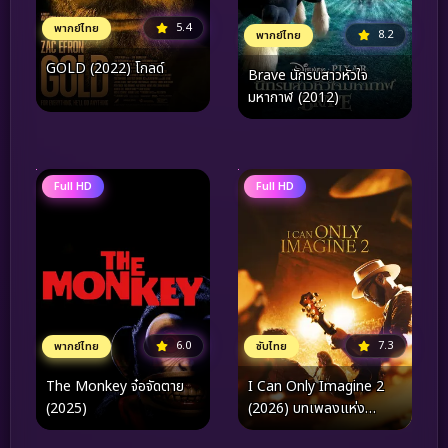
5.4
พากย์ไทย
8.2
พากย์ไทย
GOLD (2022) โกลด์
Brave นักรบสาวหัวใจ
มหากาฬ (2012)
Full HD
Full HD
7.3
6.0
ซับไทย
พากย์ไทย
I Can Only Imagine 2
The Monkey จ๋อจัดตาย
(2026) บทเพลงแห่ง
(2025)
ศรัทธา 2​