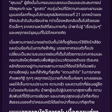
“คุณแม่” ผู้ยึดมั่นในกรอบขนบธรรมเนียมและประสบการณ์
ชีวิตยุคเก่า และ “ลูกสาว” คนรุ่นใหม่ที่มีความทะเยอทะยานและ
มุมมองโลกที่หมุนไปตามยุคสมัยศตวรรษที่ 21 ฉากหน้าของ
ชีวิตประจำวันอันเรียบง่าย ทว่าเบื้องหลังกลับเต็มไปด้วยรอย
ร้าวเล็กๆ จากความหวังดีที่สวนทางกัน นำพาไปสู่ “เรื่องวุ่นๆ”
และเหตุการณ์ชุลมุนที่ไม่มีใครคาดคิด
เมื่อสถานการณ์บางอย่างบีบคั้นให้ทั้งคู่ต้องมาใช้ชีวิตใกล้ชิด
และร่วมมือกันในภารกิจสำคัญ บรรยากาศรอบตัวก็แปร
เปลี่ยนเป็นสนามรบขนาดย่อมที่เต็มไปด้วยการปะทะคารมและ
กลเกมชิงไหวชิงพริบเพื่อพิสูจน์แนวคิดของตัวเอง ตัวละคร
หลักต้องตกอยู่ท่ามกลางสถานการณ์ที่ต้องใช้ทั้งไหวพริบ
ความยืดหยุ่น และที่สำคัญที่สุดคือ “ความเข้าใจ” ในการทลาย
กำแพงทิฐิ ทุกๆ เหตุการณ์วุ่นวายที่เกิดขึ้นค่อยๆ แกะรอยและ
เผยให้เห็นความเปราะบาง ความกลัว และความรักที่ซ่อนอยู่ลึก
ในใจของกันและกัน นำพาผู้ชมไปสู่ปมดรามาสุดซาบซึ้ง ความ
สัมพันธ์ที่ได้รับการเยียวยา และบทสรุปสุดอบอุ่นใจที่สะท้อน
สัจธรรมของคำว่าครอบครัวได้อย่างน่าทึ่งจนนาทีสุดท้าย