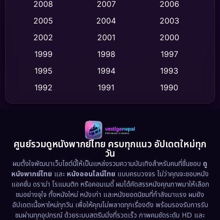
Crime อาชญากรรม
(513)
2008
2007
2006
2005
2004
2003
Cult Film
(4)
2002
2001
2000
Culture
(9)
1999
1998
1997
Dance เต้น
1995
1994
1993
(10)
1992
1991
1990
Detective สืบสวน
(59)
1989
1988
1986
Detective สืบสวน
(73)
1985
1983
1982
1981
1978
1974
Disaster
(13)
ศูนย์รวมดูหนังพากย์ไทย ครบทุกแนว อัปเดตใหม่ทุก
วัน
1971
1962
Disney+
(5)
ผมตั้งใจพัฒนาเว็บไซต์นี้ให้เป็นแหล่งรวมความบันเทิงสำหรับคนที่ชื่นชอบ
ดู
หนังพากย์ไทย
และ
หนังออนไลน์ไทย
แบบครบวงจร ไม่ว่าคุณจะชอบหนัง
Documentary สารคดี
(93)
แอคชั่น ดราม่า โรแมนติก หรือคอมเมดี้ ผมได้คัดสรรหนังคุณภาพมาให้เลือก
ชมอย่างจุใจ ทั้งหนังใหม่ หนังเก่า และหนังยอดนิยมที่กำลังมาแรง ผมยัง
อัปเดตเนื้อหาใหม่ทุกวัน เพื่อให้คุณไม่พลาดทุกเรื่องดัง พร้อมรองรับการรับ
Drama ดราม่า
(1,460)
ชมผ่านทุกอุปกรณ์ ด้วยระบบสตรีมมิ่งที่รวดเร็ว ภาพคมชัดระดับ HD และ