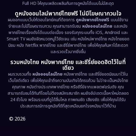
Full HD ให้คุณเพลิดเพลินกับการดูหนังได้แบบไม่มีสะดุด
Dystopian
(17)
ดูหนังออนไลน์พากย์ไทยฟรี ไม่มีโฆษณากวนใจ
Emotional
(61)
ผมออกแบบเว็บให้ตอบโจทย์คนที่ต้องการ
ดูหนังพากย์ไทยฟรี
แบบใช้งาน
ง่ายและไม่มีโฆษณารบกวน คุณสามารถรับชม
หนังออนไลน์ไทย
และหนัง
พากย์ไทยเรื่องดังได้แบบต่อเนื่อง รองรับทุกระบบทั้ง iOS, Android และ
Epic มหากาพย์
(218)
Smart TV ผมยังจัดหมวดหมู่ไว้ชัดเจน เช่น หนังใหม่พากย์ไทย หนังไทยยอด
นิยม หนัง Netflix พากย์ไทย และซีรี่ย์พากย์ไทย เพื่อให้คุณค้นหาได้สะดวก
Erotic
(36)
และรวดเร็วมากยิ่งขึ้น
รวมหนังไทย หนังพากย์ไทย และซีรี่ย์ยอดฮิตไว้ในที่
Family ครอบครัว
(363)
เดียว
ผมรวบรวมทั้ง
หนังออนไลน์ไทย
หนังพากย์ไทย และซีรี่ย์ยอดนิยมมาไว้ใน
Fantasy จินตนาการ
(326)
เว็บไซต์เดียว เพื่อให้คุณเข้าถึงความบันเทิงได้ครบถ้วน ไม่ว่าจะเป็นหนังไทย
คุณภาพ หนังต่างประเทศพากย์ไทย หรือซีรี่ย์จากแพลตฟอร์มดัง คุณ
Fiction
(9)
สามารถรับชมได้ทันทีโดยไม่ต้องสมัครสมาชิก ผมยังอัปเดตเนื้อหาใหม่ตลอด
24 ชั่วโมง พร้อมระบบที่ดูได้ลื่นไหล ภาพคมชัด เสียงชัด เพื่อให้คุณได้รับ
Film
(57)
ประสบการณ์การดูหนังที่ดีที่สุดเหมือนยกโรงหนังมาไว้ที่บ้าน
Gothic
(3)
© 2026
Grief
(7)