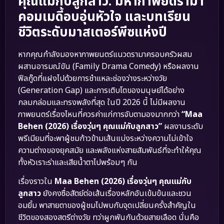
คุณแม่กับลูกสาว: มหากาพย์ดรามา
คอมเมดี้อบอุ่นหัวใจ และบทเรียน
ชีวิตระดับมาสเตอร์พีซแห่งปี
หากคุณกำลังมองหาภาพยนตร์แนวดรามาครอบครัวผสม
ผสานอารมณ์ขัน (Family Drama Comedy) หรือผลงาน
ฟีลกู๊ดที่แฝงไปด้วยการชำแหละช่องว่างระหว่างวัย
(Generation Gap) และการเติบโตของมนุษย์ได้อย่าง
กลมกล่อมและทรงพลังที่สุด ในปี 2026 นี้ ไม่มีผลงาน
ภาพยนตร์เรื่องไหนที่ควรค่าแก่การจับตามองมากกว่า
“Maa
Behen (2026) เรื่องวุ่นๆ คุณแม่กับลูกสาว”
ผลงานระดับ
พรีเมียมที่จะพาผู้ชมก้าวข้ามเส้นแบ่งระหว่างความไม่เข้าใจ
ความต่างของยุคสมัย และพลังแห่งสายสัมพันธ์ที่จะทำให้คุณ
ทั้งหัวเราะร่าและเสียน้ำตาไปพร้อมๆ กัน
เรื่องราวใน
Maa Behen (2026) เรื่องวุ่นๆ คุณแม่กับ
ลูกสาว
ยังคงซื่อสัตย์ต่อเส้นเรื่องหลักอันเข้มข้นและชวน
อมยิ้ม พาสายตาของผู้ชมไปพบกับจุดเปลี่ยนครั้งสำคัญใน
ชีวิตของสองสตรีต่างวัย ทว่าผูกพันกันด้วยสายเลือด นั่นคือ