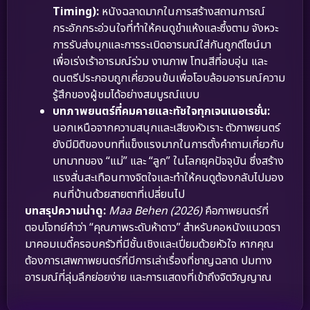
Timing):
หนังฉลาดมากในการสร้างสถานการณ์
กระอักกระอ่วนใจที่ทำให้คนดูขำแห้งและซึ้งตาม จังหวะ
การรับส่งมุกและการระเบิดอารมณ์ใส่กันถูกดีไซน์มา
เพื่อเร่งเร้าอารมณ์ร่วม งานภาพ โทนสีที่อบอุ่น และ
ดนตรีประกอบถูกเคี่ยวจนข้นเพื่อโอบล้อมอารมณ์ความ
รู้สึกของผู้ชมได้อย่างสมบูรณ์แบบ
บทภาพยนตร์ที่คมคายและทัชใจทุกเจนเนอเรชั่น:
นอกเหนือจากความสนุกและเสียงหัวเราะ ตัวภาพยนตร์
ยังมีมิติของบทที่แข็งแรงมากในการตั้งคำถามเกี่ยวกับ
บทบาทของ “แม่” และ “ลูก” ในโลกยุคปัจจุบัน ซึ่งสร้าง
แรงสั่นสะเทือนทางจิตใจและทำให้คนดูต้องกลับไปมอง
คนที่บ้านด้วยสายตาที่เปลี่ยนไป
บทสรุปความน่าดู:
Maa Behen (2026)
คือภาพยนตร์ที่
ตอบโจทย์คำว่า “คุณภาพระดับห้าดาว” สำหรับคอหนังแนวดรา
มาคอมเมดี้ครอบครัวที่มีชั้นเชิงและเปี่ยมด้วยหัวใจ หากคุณ
ต้องการเสพภาพยนตร์ที่มีการเล่าเรื่องที่ชาญฉลาด ปมทาง
อารมณ์ที่ลุ่มลึกย่อยง่าย และการแสดงที่เข้าถึงจิตวิญญาณ