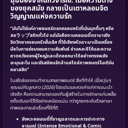
มุมมองจากนักวิจารณ์: เมื่อความต่าง
ของยุคสมัย กลายเป็นเตาหลอมจิต
วิญญาณแห่งความรัก
“มันไม่ใช่แค่ภาพยนตร์ตลกครอบครัวที่เน้นมุกตื้นๆ หรือ
สลラップสติกทั่วไป แต่มันคืองานคอมเมดี้ดรามาเชิง
จิตวิทยาครอบครัวชั้นเลิศ ที่ใช้เสียงหัวเราะมาเป็นเครื่อง
มือในการซ่อมแซมความสัมพันธ์ ชำแหละอีโก้และความ
คาดหวังของผู้ใหญ่และเด็กออกมาได้อย่างทรงพลัง
ละมุนละไม และมีรสนิยมจัดจ้านสไตล์ภาพยนตร์โมเดิร์น
คลาสสิก”
ในสไตล์ของคนทำงานสายภาพยนตร์ สิ่งที่ทำให้
เรื่องวุ่นๆ
คุณแม่กับลูกสาว (2026)
โดดเด่นและควรค่าแก่การแนะนำ
เชิงลึก คือความสามารถของทีมผู้สร้างในการรักษาแก่นพล็อ
ตดั้งเดิมเอาไว้ได้อย่างเหนียวแน่น ทว่าถูกยกระดับด้วยภาษา
ภาพและการเล่าเรื่องที่ไร้ที่ติ:
จังหวะคอมเมดี้ที่ชาญฉลาดและการปะทะทาง
อารมณ์ (Intense Emotional & Comic