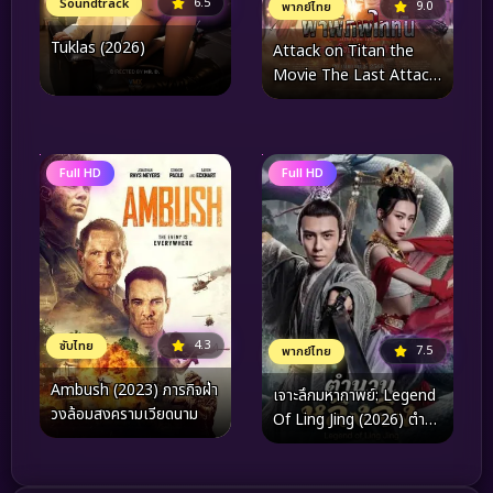
6.5
Soundtrack
9.0
พากย์ไทย
Tuklas (2026)
Attack on Titan the
Movie The Last Attack
(2024) ผ่าพิภพไททัน การ
จู่โจมครั้งสุดท้าย
Full HD
Full HD
4.3
ซับไทย
7.5
พากย์ไทย
Ambush (2023) ภารกิจฝ่า
เจาะลึกมหากาพย์: Legend
วงล้อมสงครามเวียดนาม
Of Ling Jing (2026) ตำ
นานหลิงจิง – ปรากฏการณ์
แฟนตาซีระดับอัญมณีแห่งปี