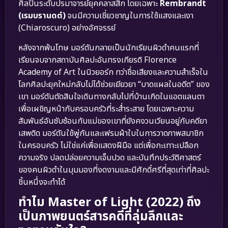
ศิลปินระดับปรมาจารย์ยุคคลาสสิก โดยเฉพาะ
Rembrandt
(เรมบรานดต์)
จนมีความเชี่ยวชาญในการใช้แสงและเงา
(Chiaroscuro) อย่างอัศจรรย์
หลังจากพ้นโทษ มอร์ตันกลายเป็นนักเรียนผิวดำคนแรกที่
เรียนจบจากสถาบันศิลปะอันทรงเกียรติ Florence
Academy of Art ในนิวยอร์ก ทว่าชื่อเสียงและความสำเร็จใน
โลกศิลปะยุคใหม่กลับไม่ได้ช่วยเยียวยา “บาดแผลในอดีต” ของ
เขา มอร์ตันตัดสินใจเดินทางกลับไปที่บ้านเกิดในแอตแลนตา
เพื่อเผชิญหน้ากับครอบครัวที่ระส่ำระสาย โดยเฉพาะความ
สัมพันธ์อันซับซ้อนกับแม่ของเขาที่ยังคงวนเวียนอยู่กับคดียา
เสพติด มอร์ตันใช้พู่กันและเฟรมผ้าใบในการวาดภาพสมาชิก
ในครอบครัว ไม่ใช่แค่เพื่อแสดงฝีมือ แต่เพื่อกะเทาะเปลือก
ความจริง ปลดปล่อยความเจ็บปวด และบันทึกประวัติศาสตร์
ของคนผิวดำในมุมมองที่งดงามและมีศักดิ์ศรีที่สุดเท่าที่ศิลปะ
ชิ้นหนึ่งจะทำได้
ทำไม Master of Light (2022) ถึง
เป็นภาพยนตร์สารคดีที่ลุ่มลึกและ