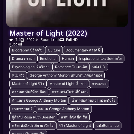
Master of Light (2022)
7.4
2022
Soundtrack
Full HD
หมวดหมู่
Biography ชีวิตจริง
Culture
Documentary สารคดี
Drama ดราม่า
Emotional
Human
Inspirational แรงบันดาลใจ
Psychological จิตวิทยา
Romance โรแมนติก
หนัง HD
หนังฝรั่ง
George Anthony Morton บทบาทน่าจับตามอง
Master of Light รีวิว
Master of Light เรื่องย่อ
การแสดง
ความสัมพันธ์ที่ซับซ้อน
ความหวังในวันที่มืดมน
นักแสดง George Anthony Morton
น้ำตาซึมด้วยความประทับใจ
บทภาพยนตร์
ผลงาน George Anthony Morton
ผู้กำกับ Rosa Ruth Boesten
พรหมลิขิตขีดเส้น
พลังแห่งศิลปะเยียวยาจิตใจ
รีวิว Master of Light
หนังRomance
แสงสว่างในความมืด