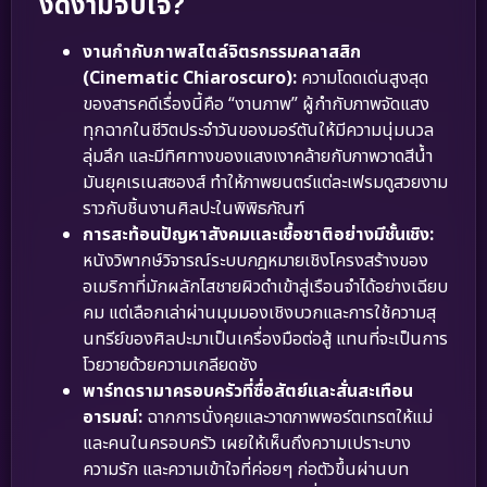
งดงามจับใจ?
งานกำกับภาพสไตล์จิตรกรรมคลาสสิก
(Cinematic Chiaroscuro):
ความโดดเด่นสูงสุด
ของสารคดีเรื่องนี้คือ “งานภาพ” ผู้กำกับภาพจัดแสง
ทุกฉากในชีวิตประจำวันของมอร์ตันให้มีความนุ่มนวล
ลุ่มลึก และมีทิศทางของแสงเงาคล้ายกับภาพวาดสีน้ำ
มันยุคเรเนสซองส์ ทำให้ภาพยนตร์แต่ละเฟรมดูสวยงาม
ราวกับชิ้นงานศิลปะในพิพิธภัณฑ์
การสะท้อนปัญหาสังคมและเชื้อชาติอย่างมีชั้นเชิง:
หนังวิพากษ์วิจารณ์ระบบกฎหมายเชิงโครงสร้างของ
อเมริกาที่มักผลักไสชายผิวดำเข้าสู่เรือนจำได้อย่างเฉียบ
คม แต่เลือกเล่าผ่านมุมมองเชิงบวกและการใช้ความสุ
นทรีย์ของศิลปะมาเป็นเครื่องมือต่อสู้ แทนที่จะเป็นการ
โวยวายด้วยความเกลียดชัง
พาร์ทดรามาครอบครัวที่ซื่อสัตย์และสั่นสะเทือน
อารมณ์:
ฉากการนั่งคุยและวาดภาพพอร์ตเทรตให้แม่
และคนในครอบครัว เผยให้เห็นถึงความเปราะบาง
ความรัก และความเข้าใจที่ค่อยๆ ก่อตัวขึ้นผ่านบท