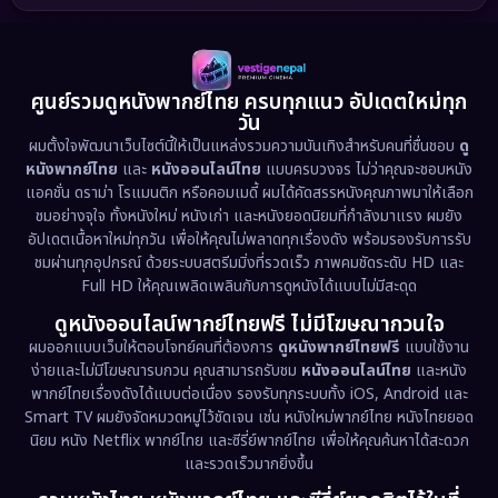
1989
1988
1986
Detective สืบสวน
(77)
1985
1983
1982
1981
1978
1974
Disaster
(13)
ศูนย์รวมดูหนังพากย์ไทย ครบทุกแนว อัปเดตใหม่ทุก
วัน
1971
1962
Disney+
(5)
ผมตั้งใจพัฒนาเว็บไซต์นี้ให้เป็นแหล่งรวมความบันเทิงสำหรับคนที่ชื่นชอบ
ดู
หนังพากย์ไทย
และ
หนังออนไลน์ไทย
แบบครบวงจร ไม่ว่าคุณจะชอบหนัง
Documentary สารคดี
(94)
แอคชั่น ดราม่า โรแมนติก หรือคอมเมดี้ ผมได้คัดสรรหนังคุณภาพมาให้เลือก
ชมอย่างจุใจ ทั้งหนังใหม่ หนังเก่า และหนังยอดนิยมที่กำลังมาแรง ผมยัง
อัปเดตเนื้อหาใหม่ทุกวัน เพื่อให้คุณไม่พลาดทุกเรื่องดัง พร้อมรองรับการรับ
Drama ดราม่า
(1,513)
ชมผ่านทุกอุปกรณ์ ด้วยระบบสตรีมมิ่งที่รวดเร็ว ภาพคมชัดระดับ HD และ
Full HD ให้คุณเพลิดเพลินกับการดูหนังได้แบบไม่มีสะดุด
Dystopian
(17)
ดูหนังออนไลน์พากย์ไทยฟรี ไม่มีโฆษณากวนใจ
Emotional
(61)
ผมออกแบบเว็บให้ตอบโจทย์คนที่ต้องการ
ดูหนังพากย์ไทยฟรี
แบบใช้งาน
ง่ายและไม่มีโฆษณารบกวน คุณสามารถรับชม
หนังออนไลน์ไทย
และหนัง
พากย์ไทยเรื่องดังได้แบบต่อเนื่อง รองรับทุกระบบทั้ง iOS, Android และ
Epic มหากาพย์
(227)
Smart TV ผมยังจัดหมวดหมู่ไว้ชัดเจน เช่น หนังใหม่พากย์ไทย หนังไทยยอด
นิยม หนัง Netflix พากย์ไทย และซีรี่ย์พากย์ไทย เพื่อให้คุณค้นหาได้สะดวก
Erotic
(36)
และรวดเร็วมากยิ่งขึ้น