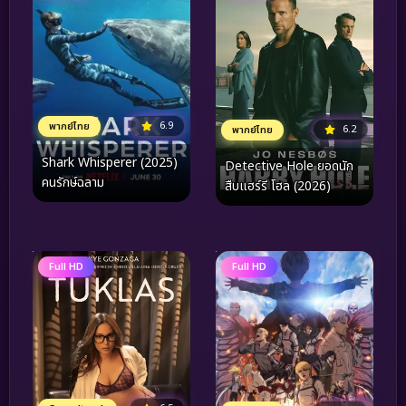
6.9
พากย์ไทย
6.2
พากย์ไทย
Shark Whisperer (2025)
Detective Hole ยอดนัก
คนรักษ์ฉลาม
สืบแฮร์รี โฮล (2026)
Full HD
Full HD