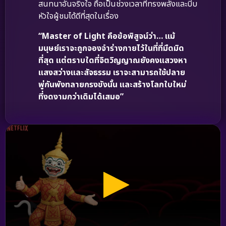
สนทนาอันจริงใจ ถือเป็นช่วงเวลาที่ทรงพลังและบีบ
หัวใจผู้ชมได้ดีที่สุดในเรื่อง
“Master of Light คือข้อพิสูจน์ว่า… แม้
มนุษย์เราจะถูกจองจำร่างกายไว้ในที่ที่มืดมิด
ที่สุด แต่ตราบใดที่จิตวิญญาณยังคงแสวงหา
แสงสว่างและสัจธรรม เราจะสามารถใช้ปลาย
พู่กันพังทลายกรงขังนั้น และสร้างโลกใบใหม่
ที่งดงามกว่าเดิมได้เสมอ”