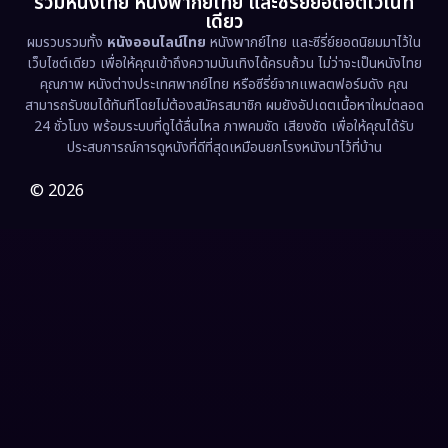
รวมหนังไทย หนังพากย์ไทย และซีรี่ย์ยอดฮิตไว้ในที่
Family ครอบครัว
(375)
เดียว
ผมรวบรวมทั้ง
หนังออนไลน์ไทย
หนังพากย์ไทย และซีรี่ย์ยอดนิยมมาไว้ใน
Fantasy จินตนาการ
(338)
เว็บไซต์เดียว เพื่อให้คุณเข้าถึงความบันเทิงได้ครบถ้วน ไม่ว่าจะเป็นหนังไทย
คุณภาพ หนังต่างประเทศพากย์ไทย หรือซีรี่ย์จากแพลตฟอร์มดัง คุณ
Fiction
(9)
สามารถรับชมได้ทันทีโดยไม่ต้องสมัครสมาชิก ผมยังอัปเดตเนื้อหาใหม่ตลอด
24 ชั่วโมง พร้อมระบบที่ดูได้ลื่นไหล ภาพคมชัด เสียงชัด เพื่อให้คุณได้รับ
Film
(57)
ประสบการณ์การดูหนังที่ดีที่สุดเหมือนยกโรงหนังมาไว้ที่บ้าน
Gothic
(3)
© 2026
Grief
(7)
HBO GO
(6)
HBO Max
(3)
Healing
(15)
Heist
(27)