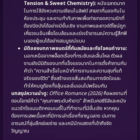
Tension & Sweet Chemistry):
หนังฉลาดมาก
ในการใช้จังหวะความเงียบในลิฟต์ สายตาที่มองกันใน
ห้องประชุม และงานกำกับภาพเพื่อถ่ายทอดความรักที่
ต้องปิดบังได้อย่างมีชั้นเชิง งานภาพและซาวด์ดีไซน์ถูก
เคี่ยวจนข้นเพื่อโอบล้อมและเร่งเร้าอารมณ์ความรู้สึกฟิ
นของผู้ชมได้อย่างสมบูรณ์แบบ
มิติของบทภาพยนตร์ที่ทันสมัยและทัชใจคนทำงาน:
นอกเหนือจากพล็อตเรื่องที่กระชับและลื่นไหล ตัวผล
งานยังมีมิติของบทที่แข็งแรงมากในการตั้งคำถามกับ
คำว่า “ความสำเร็จในหน้าที่การงานและความสุขที่แท้
จริงของชีวิต” ซึ่งสร้างแรงสั่นสะเทือนทางจิตใจและ
ทำให้คนดูต้องทั้งลุ้นและอิ่มเอมไปพร้อมกัน
บทสรุปความน่าดู:
Office Romance (2026)
คือผลงานที่
ตอบโจทย์คำว่า “คุณภาพระดับห้าดาว” สำหรับคอซีรีส์และหนัง
แนวรักโรแมนติกคอมเมดี้ในที่ทำงานที่มีชั้นเชิง หากคุณ
ต้องการเสพเนื้อหาที่มีการเล่าเรื่องที่ชาญฉลาด ปมทาง
อารมณ์ที่ลุ่มลึกย่อยง่าย และเคมีนักแสดงที่เข้าถึงจิต
วิญญาณ