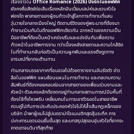
เรื่องราวใน
Office Romance (2026) ปิ๊งรักในออฟฟิศ
ยังคงซื่อสัตย์ต่อเส้นเรื่องหลักอันเปี่ยมเสน่ห์และชวนหัวใจ
ฟองโต พาสายตาของผู้ชมก้าวเข้าสู่โลกการทำงานที่แสน
วุ่นวายใจกลางเมืองใหญ่ ติดตามชีวิตของคู่พระนางที่ต้องมา
ทำงานร่วมกันในตึกออฟฟิศเดียวกัน ฉากหน้าของความเป็น
มืออาชีพที่ต้องปั้นหน้าเคร่งขรึมและแข่งขันกันเพื่อความ
ก้าวหน้าในอาชีพการงาน ทว่าเบื้องหลังสายตาและความใกล้ชิด
ในที่ทำงานกลับก่อตัวเป็นความผูกพันและแรงดึงดูดทาง
อารมณ์ที่ยากจะต้านทาน
ท่ามกลางบรรยากาศที่อบอวลไปด้วยตารางงานอันรัดตัว ข่าว
ลือในออฟฟิศ แผนซ้อนแผนในการทำงาน และกลเกมความ
สัมพันธ์ที่ต้องคอยหลบซ่อนจากสายตาของเพื่อนร่วมงานและ
หัวหน้า ตัวละครหลักต้องตกอยู่ท่ามกลางสถานการณ์บีบคั้นที่
ต้องใช้ทั้งไหวพริบ เหลี่ยมคมในการเอาตัวรอดในสายอาชีพ
ควบคู่ไปกับการประคับประคองหัวใจไม่ให้ล้ำเส้นกฎเหล็กของ
บริษัท นำพาผู้ชมไปสู่ปมดราม่าโรแมนติกสุดลุ้นระทึก การ
ปะทะคารมชวนอมยิ้มขั้นสุด และบทสรุปสุดอบอุ่นหัวใจที่ยากจะ
คาดเดาจนวินาทีสุดท้าย