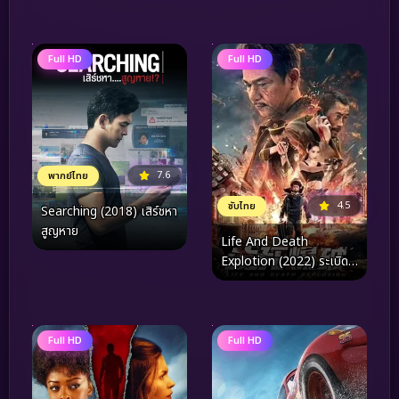
Full HD
Full HD
7.6
พากย์ไทย
4.5
ซับไทย
Searching (2018) เสิร์ชหา
สูญหาย
Life And Death
Explotion (2022) ระเบิด
ฆ่า ล่าล้างเมือง
Full HD
Full HD