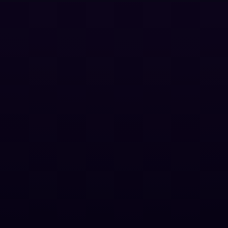
Grief
(7)
HBO GO
(6)
HBO Max
(3)
Healing
(15)
Heist
(26)
Historical
(7)
History ประวัติศาสตร์
(54)
Holiday
(3)
Horror สยองขวัญ
(390)
Human
(49)