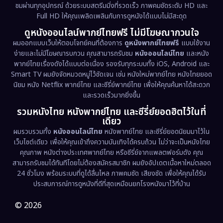
ชมผ่านทุกอุปกรณ์ ด้วยระบบสตรีมมิ่งที่รวดเร็ว ภาพคมชัดระดับ HD และ
Full HD ให้คุณเพลิดเพลินกับการดูหนังได้แบบไม่มีสะดุด
Dystopian
(17)
ดูหนังออนไลน์พากย์ไทยฟรี ไม่มีโฆษณากวนใจ
Emotional
(61)
ผมออกแบบเว็บให้ตอบโจทย์คนที่ต้องการ
ดูหนังพากย์ไทยฟรี
แบบใช้งาน
ง่ายและไม่มีโฆษณารบกวน คุณสามารถรับชม
หนังออนไลน์ไทย
และหนัง
พากย์ไทยเรื่องดังได้แบบต่อเนื่อง รองรับทุกระบบทั้ง iOS, Android และ
Epic มหากาพย์
(221)
Smart TV ผมยังจัดหมวดหมู่ไว้ชัดเจน เช่น หนังใหม่พากย์ไทย หนังไทยยอด
นิยม หนัง Netflix พากย์ไทย และซีรี่ย์พากย์ไทย เพื่อให้คุณค้นหาได้สะดวก
Erotic
(36)
และรวดเร็วมากยิ่งขึ้น
รวมหนังไทย หนังพากย์ไทย และซีรี่ย์ยอดฮิตไว้ในที่
Family ครอบครัว
(369)
เดียว
ผมรวบรวมทั้ง
หนังออนไลน์ไทย
หนังพากย์ไทย และซีรี่ย์ยอดนิยมมาไว้ใน
Fantasy จินตนาการ
(331)
เว็บไซต์เดียว เพื่อให้คุณเข้าถึงความบันเทิงได้ครบถ้วน ไม่ว่าจะเป็นหนังไทย
คุณภาพ หนังต่างประเทศพากย์ไทย หรือซีรี่ย์จากแพลตฟอร์มดัง คุณ
Fiction
(9)
สามารถรับชมได้ทันทีโดยไม่ต้องสมัครสมาชิก ผมยังอัปเดตเนื้อหาใหม่ตลอด
24 ชั่วโมง พร้อมระบบที่ดูได้ลื่นไหล ภาพคมชัด เสียงชัด เพื่อให้คุณได้รับ
Film
(57)
ประสบการณ์การดูหนังที่ดีที่สุดเหมือนยกโรงหนังมาไว้ที่บ้าน
Gothic
(3)
© 2026