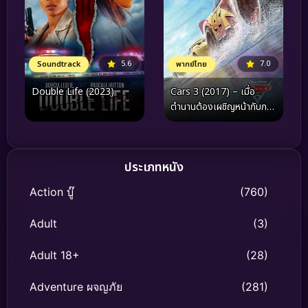
7.0
5.6
พากย์ไทย
Soundtrack
Cars 3 (2017) – เมื่อ
Double Life (2023)
ตำนานต้องเผชิญหน้ากับกาล
เวลา และบทพิสูจน์แห่งจิต
วิญญาณแชมป์ผู้ไม่ยอมแพ้
ประเภทหนัง
Action บู๊
(760)
Adult
(3)
Adult 18+
(28)
Adventure ผจญภัย
(281)