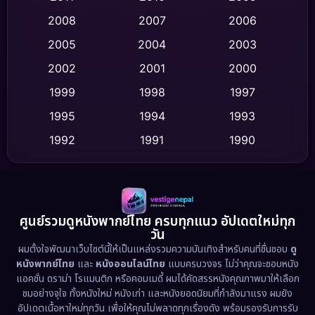
Crime อาชญากรรม
(520)
2008
2007
2006
2005
2004
2003
Cult Film
(4)
2002
2001
2000
Culture
(9)
1999
1998
1997
Dance เต้น
1995
1994
1993
(10)
1992
1991
1990
Detective สืบสวน
(75)
1989
1988
1986
Detective สืบสวน
(60)
1985
1983
1982
1981
1978
1974
Disaster
(13)
ศูนย์รวมดูหนังพากย์ไทย ครบทุกแนว อัปเดตใหม่ทุก
วัน
1971
1962
Disney+
(5)
ผมตั้งใจพัฒนาเว็บไซต์นี้ให้เป็นแหล่งรวมความบันเทิงสำหรับคนที่ชื่นชอบ
ดู
หนังพากย์ไทย
และ
หนังออนไลน์ไทย
แบบครบวงจร ไม่ว่าคุณจะชอบหนัง
Documentary สารคดี
(93)
แอคชั่น ดราม่า โรแมนติก หรือคอมเมดี้ ผมได้คัดสรรหนังคุณภาพมาให้เลือก
ชมอย่างจุใจ ทั้งหนังใหม่ หนังเก่า และหนังยอดนิยมที่กำลังมาแรง ผมยัง
อัปเดตเนื้อหาใหม่ทุกวัน เพื่อให้คุณไม่พลาดทุกเรื่องดัง พร้อมรองรับการรับ
Drama ดราม่า
(1,486)