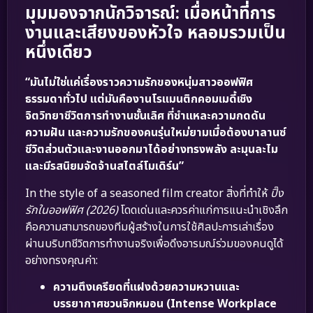
มุมมองจากนักวิจารณ์: เมื่อหน้าที่การ
งานและเสียงของหัวใจ หลอมรวมเป็น
หนึ่งเดียว
“มันไม่ใช่แค่เรื่องราวความรักของหนุ่มสาวออฟฟิศ
ธรรมดาทั่วไป แต่มันคืองานโรแมนติกคอมเมดี้เชิง
จิตวิทยาชีวิตการทำงานชั้นเลิศ ที่ชำแหละความกดดัน
ความฝัน และความรักของคนรุ่นใหม่ยามเมื่อต้องบาลานซ์
ชีวิตส่วนตัวและงานออกมาได้อย่างทรงพลัง ละมุนละไม
และมีรสนิยมจัดจ้านสไตล์โมเดิร์น”
In the style of a seasoned film creator สิ่งที่ทำให้
ปิ๊ง
รักในออฟฟิศ (2026)
โดดเด่นและควรค่าแก่การแนะนำเชิงลึก
คือความสามารถของทีมผู้สร้างในการใช้ศิลปะการเล่าเรื่อง
ผ่านบริบทชีวิตการทำงานจริงเพื่อดึงอารมณ์ร่วมของคนดูได้
อย่างทรงคุณค่า:
ความตึงเครียดที่แฝงด้วยความหวานและ
บรรยากาศชวนจิกหมอน (Intense Workplace