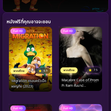
หนังฟรีที่คุณอาจจะชอบ
Full HD
Full HD
7.5
พากย์ไทย
6.9
พากย์ไทย
Macabre Case of Prom
Migration ครอบครัวเป็ด
Pi Ram คืนบาป
ผจญภัย (2023)
พรหมพิราม (2003)
Full HD
Full HD