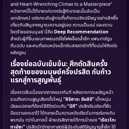
and Heart-Wrenching Climax to a Masterpiece”
หนังภาคนี้ไม่ได้ขายแค่ฉากต่อสู้หัวขาดสะบั้นอันเป็น
เอกลักษณ์ แต่ยกระดับสู่การตั้งคำถามเชิงปรัชญาอย่างลึกซึ้ง
เกี่ยวกับสัญชาตญาณความอยู่รอด ความเป็นแม่ และความ
โหดร้ายของมนุษย์ นี่คือ
Deep Recommendation
สำหรับผู้ที่ชื่นชอบภาพยนตร์ไซไฟพล็อตล้ำลึก แฟนการ์ตูน
ต้นฉบับ และคนที่ชอบหนังแอ็กชันสายดาร์กที่ทิ้งปมให้คิดต่อ
หลังดูจบ
เรื่องย่อฉบับเข้มข้น: ศึกตัดสินครั้ง
สุดท้ายของมนุษย์ครึ่งปรสิต กับก้าว
แรกสู่การสูญพันธุ์
เรื่องราวสืบเนื่องจากภาคแรกทันที หลังจากการเผชิญหน้า
รวมถึงความสูญเสียครั้งใหญ่
“อิจิฮาระ ชินอิจิ”
เด็กหนุ่ม
มัธยมปลายที่ต้องใช้ชีวิตร่วมกับ
“มิกิ”
ปรสิตอัจฉริยะที่ยึด
มือขวาของเขาไว้ ได้กลายเป็นความหวังเดียวในการต่อกรกับ
พวกมัน ทว่าในภาคนี้ ฝ่ายปรสิตภายใต้การนำของ
“เรียวโกะ
ทามิยะ”
ปรสิตนักวิทยาศาสตร์ผู้มีระดับสติปัญญาดูล้ำลึก ได้