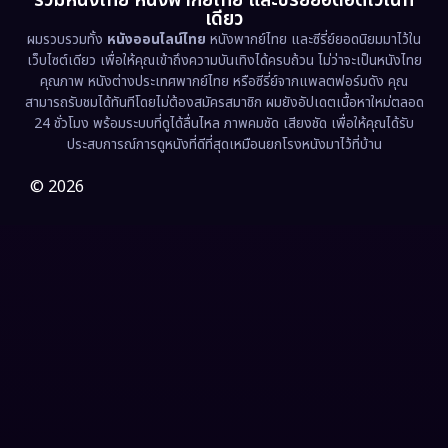
รวมหนังไทย หนังพากย์ไทย และซีรี่ย์ยอดฮิตไว้ในที่
เดียว
ผมรวบรวมทั้ง
หนังออนไลน์ไทย
หนังพากย์ไทย และซีรี่ย์ยอดนิยมมาไว้ใน
Fantasy จินตนาการ
(338)
เว็บไซต์เดียว เพื่อให้คุณเข้าถึงความบันเทิงได้ครบถ้วน ไม่ว่าจะเป็นหนังไทย
คุณภาพ หนังต่างประเทศพากย์ไทย หรือซีรี่ย์จากแพลตฟอร์มดัง คุณ
Fiction
(9)
สามารถรับชมได้ทันทีโดยไม่ต้องสมัครสมาชิก ผมยังอัปเดตเนื้อหาใหม่ตลอด
24 ชั่วโมง พร้อมระบบที่ดูได้ลื่นไหล ภาพคมชัด เสียงชัด เพื่อให้คุณได้รับ
Film
(57)
ประสบการณ์การดูหนังที่ดีที่สุดเหมือนยกโรงหนังมาไว้ที่บ้าน
Gothic
(3)
© 2026
Grief
(7)
HBO GO
(6)
HBO Max
(3)
Healing
(15)
Heist
(27)