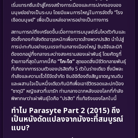
เริ่มแทรกซึมเข้าสู่โครงสร้างการเมืองและการปกครองของ
มนุษย์อย่างเป็นระบบ โดยมีแผนการใหญ่ในการจัดตั้ง “โรง
เชือดมนุษย์” เพื่อเป็นแหล่งอาหารอย่างเป็นทางการ
สถานการณ์ตึงเครียดขึ้นเมื่อทางการมนุษย์เริ่มไหวตัวทันและ
จัดตั้งกองกำลังติดอาวุธหนักเพื่อกวาดล้างพวกปรสิต นำไปสู่
การปะทะกันอย่างรุนแรงท่ามกลางเมืองใหญ่ ชินอิจิและมิกิ
ต้องตกอยู่กึ่งกลางระหว่างสงครามสองเผ่าพันธุ์ โดยศัตรูที่
ร้ายกาจที่สุดในภาคนี้คือ
“โกะโต”
สุดยอดสิ่งมีชีวิตกลายพันธุ์
ที่เกิดจากการรวมตัวของปรสิตถึง 5 ตัวในร่างเดียว ซึ่งมีพละ
กำลังและความเร็วไร้ขีดจำกัด ชินอิจิต้องดึงสัญชาตญาณดิบ
และผสานใจเป็นหนึ่งเดียวกับมิกิเพื่อเอาชีวิตรอดและปกป้อง
“ซาตุมิ” หญิงสาวที่เขารัก ท่ามกลางฉากหลังของโลกที่กำลัง
พิพากษาว่าเผ่าพันธุ์ใดคือ “ปรสิต” ที่แท้จริงของโลกใบนี้
ทำไม Parasyte Part 2 (2015) ถึง
เป็นหนังดัดแปลงจากมังงะที่สมบูรณ์
แบบ?