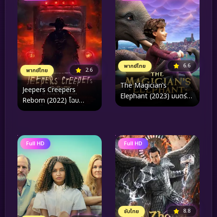
6.6
พากย์ไทย
2.6
พากย์ไทย
The Magician’s
Jeepers Creepers
Elephant (2023) มนตร์
Reborn (2022) โฉบ
คาถากับช้างวิเศษ
กระชาก กลับมาเกิด
Full HD
Full HD
8.8
ซับไทย