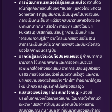
การพัฒนาคาแรกเตอร์ที่ลุ่มลึกและกินใจ:
ความโดด
เด่นที่สุดคือการเติบโตของ “ชินอิจิ” (แสดงโดย Shota
Sometani) ที่สูญเสียความเป็นมนุษย์ไปบางส่วนจน
กลายเป็นคนเย็นชา แต่ต้องกลับมาตามหาหัวใจตัวเอง
ปะทะบทบาทกับ “เรียวโกะ ทามิยะ” (แสดงโดย Eri
Fukatsu) ปรสิตที่เริ่มเรียนรู้ “ความเป็นแม่” และ
“อารมณ์ความรู้สึก” ฉากไคลแมกซ์ของเธอในสวน
สาธารณะเป็นหนึ่งในฉากที่ทรงพลังและบีบหัวใจที่สุด
ของโลกภาพยนตร์ญี่ปุ่น
ฉากต่อสู้และซีจีระดับท็อปของเอเชีย:
ผู้กำกับทาคาชิ
ยามาซากิ ใช้เทคนิคพิเศษและการออกแบบวิชวล
เอฟเฟกต์ได้อย่างยอดเยี่ยม ฉากการเปลี่ยนรูปหัวของ
ปรสิต การเชือดเฉือนด้วยใบมีดความเร็วสูง และความ
น่าเกรงขามของตัวร้ายอย่าง “โกะโต” ทำออกมาได้ดูสด
ใหม่ น่ากลัว และลุ้นระทึกไม่แพ้ฝั่งฮอลลีวูด
แมสเสจเชิงปรัชญาที่กระแทกใจคนดู:
หนังขยี้
ประเด็นจากมังงะได้อย่างเฉียบคม โดยการตั้งคำถามว่า
ระหว่าง “ปรสิต” ที่ฆ่ามนุษย์เพื่อกินเป็นอาหารตาม
สัญชาตญาณ กับ “มนุษย์” ที่เข่นฆ่ากันเองและทำลาย