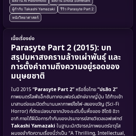
ผลงาน Ai Hashimoto
ผลงาน Shota Sometani
ผู้กำกับ Takashi Yamazaki
รีวิว Parasyte Part 2
หนังวิทยาศาสตร์
เนื้อเรื่องย่อ
Parasyte Part 2 (2015): บท
สรุปมหาสงครามล้างเผ่าพันธุ์ และ
การตั้งคำถามถึงความอยู่รอดของ
มนุษยชาติ
ในปี 2015
“Parasyte Part 2”
หรือชื่อไทย
“ปรสิต 2”
ภาพยนตร์ไลฟ์แอ็กชันภาคจบฟอร์มยักษ์จากญี่ปุ่น ได้ก้าวเข้า
มาสานต่อและปิดตำนานมหากาพย์ไซไฟ-สยองขวัญ (Sci-Fi
Horror) ที่ดัดแปลงมาจากมังงะระดับขึ้นหิ้งของ ฮิโตชิ อิวา
อากิ ภายใต้ฝีมือการกำกับของปรมาจารย์สายวิชวลเอฟเฟกต์
Takashi Yamazaki
ในฐานะนักวิจารณ์ภาพยนตร์อาวุโส
ผมขอจำกัดความเรื่องนี้ว่าเป็น “A Thrilling, Intellectual,