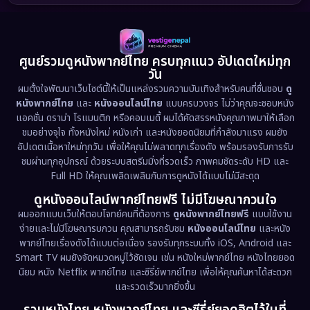
1989
1988
1986
Detective สืบสวน
(77)
1985
1983
1982
1981
1978
1974
Disaster
(13)
ศูนย์รวมดูหนังพากย์ไทย ครบทุกแนว อัปเดตใหม่ทุก
วัน
1971
1962
Disney+
(5)
ผมตั้งใจพัฒนาเว็บไซต์นี้ให้เป็นแหล่งรวมความบันเทิงสำหรับคนที่ชื่นชอบ
ดู
หนังพากย์ไทย
และ
หนังออนไลน์ไทย
แบบครบวงจร ไม่ว่าคุณจะชอบหนัง
Documentary สารคดี
(94)
แอคชั่น ดราม่า โรแมนติก หรือคอมเมดี้ ผมได้คัดสรรหนังคุณภาพมาให้เลือก
ชมอย่างจุใจ ทั้งหนังใหม่ หนังเก่า และหนังยอดนิยมที่กำลังมาแรง ผมยัง
อัปเดตเนื้อหาใหม่ทุกวัน เพื่อให้คุณไม่พลาดทุกเรื่องดัง พร้อมรองรับการรับ
Drama ดราม่า
(1,513)
ชมผ่านทุกอุปกรณ์ ด้วยระบบสตรีมมิ่งที่รวดเร็ว ภาพคมชัดระดับ HD และ
Full HD ให้คุณเพลิดเพลินกับการดูหนังได้แบบไม่มีสะดุด
Dystopian
(17)
ดูหนังออนไลน์พากย์ไทยฟรี ไม่มีโฆษณากวนใจ
Emotional
(61)
ผมออกแบบเว็บให้ตอบโจทย์คนที่ต้องการ
ดูหนังพากย์ไทยฟรี
แบบใช้งาน
ง่ายและไม่มีโฆษณารบกวน คุณสามารถรับชม
หนังออนไลน์ไทย
และหนัง
พากย์ไทยเรื่องดังได้แบบต่อเนื่อง รองรับทุกระบบทั้ง iOS, Android และ
Epic มหากาพย์
(227)
Smart TV ผมยังจัดหมวดหมู่ไว้ชัดเจน เช่น หนังใหม่พากย์ไทย หนังไทยยอด
นิยม หนัง Netflix พากย์ไทย และซีรี่ย์พากย์ไทย เพื่อให้คุณค้นหาได้สะดวก
Erotic
(36)
และรวดเร็วมากยิ่งขึ้น
Family ครอบครัว
(375)