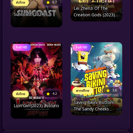
6.7
ซับไทย
Lei Zhenzi Of The
Suncoast (2024)
Creation Gods (2023)
เหลยเจิ้นจื่อ วีรบุรุษเทพ
สายฟ้า
Full HD
Full HD
3.6
พากย์ไทย
4.2
ซับไทย
Saving Bikini Bottom
Lion Girl (2023) สิงโตสาว
The Sandy Cheeks
Movie (2024)