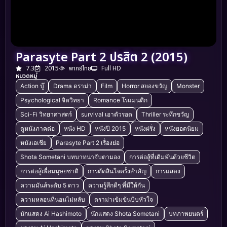
Parasyte Part 2 ปรสิต 2 (2015)
7.3
2015
พากย์ไทย
Full HD
หมวดหมู่
Action บู๊
Drama ดราม่า
Film
Horror สยองขวัญ
Monster
Psychological จิตวิทยา
Romance โรแมนติก
Sci-Fi วิทยาศาสตร์
survival เอาตัวรอด
Thriller ระทึกขวัญ
ดูหนังภาคต่อ
หนัง HD
หนังปี 2015
หนังฝรั่ง
หนังยอดนิยม
หนังเอเชีย
Parasyte Part 2 เรื่องย่อ
Shota Sometani บทบาทน่าจับตามอง
การต่อสู้ที่เดิมพันด้วยชีวิต
การต่อสู้เพื่อมนุษยชาติ
การตัดสินใจครั้งสำคัญ
การแสดง
ความมันส์ระดับ 5 ดาว
ความรู้สึกดีๆ ที่มีให้กัน
ความหลอนที่นอนไม่หลับ
ดราม่าเข้มข้นบีบหัวใจ
นักแสดง Ai Hashimoto
นักแสดง Shota Sometani
บทภาพยนตร์