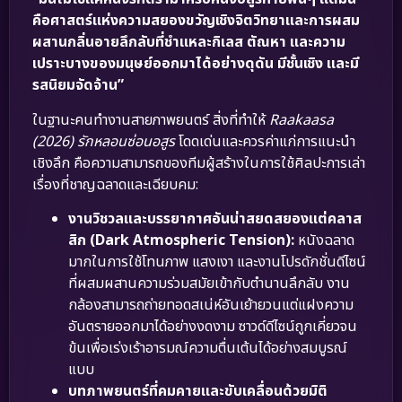
คือศาสตร์แห่งความสยองขวัญเชิงจิตวิทยาและการผสม
ผสานกลิ่นอายลึกลับที่ชำแหละกิเลส ตัณหา และความ
เปราะบางของมนุษย์ออกมาได้อย่างดุดัน มีชั้นเชิง และมี
รสนิยมจัดจ้าน”
ในฐานะคนทำงานสายภาพยนตร์ สิ่งที่ทำให้
Raakaasa
(2026) รักหลอนซ่อนอสูร
โดดเด่นและควรค่าแก่การแนะนำ
เชิงลึก คือความสามารถของทีมผู้สร้างในการใช้ศิลปะการเล่า
เรื่องที่ชาญฉลาดและเฉียบคม:
งานวิชวลและบรรยากาศอันน่าสยดสยองแต่คลาส
สิก (Dark Atmospheric Tension):
หนังฉลาด
มากในการใช้โทนภาพ แสงเงา และงานโปรดักชั่นดีไซน์
ที่ผสมผสานความร่วมสมัยเข้ากับตำนานลึกลับ งาน
กล้องสามารถถ่ายทอดสเน่ห์อันเย้ายวนแต่แฝงความ
อันตรายออกมาได้อย่างงดงาม ซาวด์ดีไซน์ถูกเคี่ยวจน
ข้นเพื่อเร่งเร้าอารมณ์ความตื่นเต้นได้อย่างสมบูรณ์
แบบ
บทภาพยนตร์ที่คมคายและขับเคลื่อนด้วยมิติ