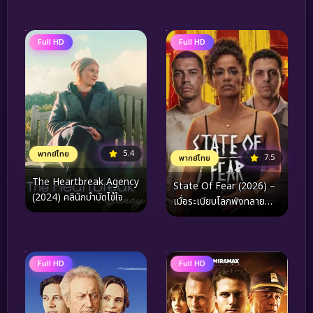
Full HD
Full HD
5.4
พากย์ไทย
7.5
พากย์ไทย
The Heartbreak Agency
State Of Fear (2026) –
(2024) คลินิกบำบัดไข้ใจ
เมื่อระเบียบโลกพังทลาย
และความกลัวกลายเป็น
อาวุธที่ร้ายแรงที่สุด
Full HD
Full HD