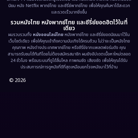
นิยม หนัง Netflix พากย์ไทย และซีรี่ย์พากย์ไทย เพื่อให้คุณค้นหาได้สะดวก
Erotic
(36)
และรวดเร็วมากยิ่งขึ้น
รวมหนังไทย หนังพากย์ไทย และซีรี่ย์ยอดฮิตไว้ในที่
Family ครอบครัว
(375)
เดียว
ผมรวบรวมทั้ง
หนังออนไลน์ไทย
หนังพากย์ไทย และซีรี่ย์ยอดนิยมมาไว้ใน
Fantasy จินตนาการ
(338)
เว็บไซต์เดียว เพื่อให้คุณเข้าถึงความบันเทิงได้ครบถ้วน ไม่ว่าจะเป็นหนังไทย
คุณภาพ หนังต่างประเทศพากย์ไทย หรือซีรี่ย์จากแพลตฟอร์มดัง คุณ
Fiction
(9)
สามารถรับชมได้ทันทีโดยไม่ต้องสมัครสมาชิก ผมยังอัปเดตเนื้อหาใหม่ตลอด
24 ชั่วโมง พร้อมระบบที่ดูได้ลื่นไหล ภาพคมชัด เสียงชัด เพื่อให้คุณได้รับ
Film
(57)
ประสบการณ์การดูหนังที่ดีที่สุดเหมือนยกโรงหนังมาไว้ที่บ้าน
Gothic
(3)
© 2026
Grief
(7)
HBO GO
(6)
HBO Max
(3)
Healing
(15)