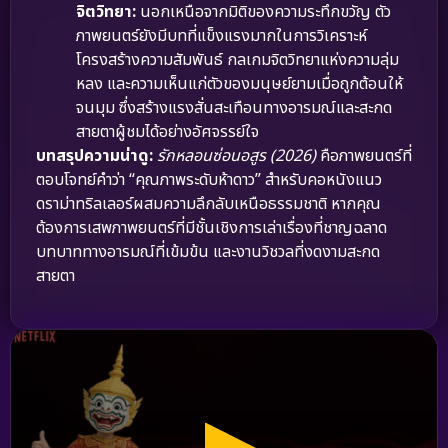
จิตวิทยา:
นอกเหนือจากมิติของความระทึกขวัญ ตัว
ภาพยนตร์ยังมีบทที่แข็งแรงมากในการวิเคราะห์
โครงสร้างความสัมพันธ์ กลเกมจิตวิทยาแห่งความลุ่ม
หลง และความเห็นแก่ตัวของมนุษย์ยามเมื่อถูกต้อนให้
จนมุม ซึ่งสร้างแรงสั่นสะเทือนทางอารมณ์และสะกด
สายตาผู้ชมได้อย่างอัศจรรย์ใจ
บทสรุปความน่าดู:
รักหลอนซ่อนอสูร (2026)
คือภาพยนตร์ที่
ตอบโจทย์คำว่า “คุณภาพระดับห้าดาว” สำหรับคอหนังแนว
ดราม่าทริลเลอร์ผสมความลึกลับเหนือธรรมชาติ หากคุณ
ต้องการเสพภาพยนตร์ที่มีชั้นเชิงการเล่าเรื่องที่ชาญฉลาด
บทบาททางอารมณ์ที่เข้มข้น และงานวิชวลที่งดงามสะกด
สายตา