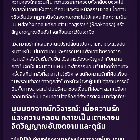
ความหลงใหลชวนฝัน ทว่าบรรยากาศรอบตัวกลับอบอวลไป
ด้วยกลิ่นอายแห่งความลึกลับและสิ่งเหนือธรรมชาติ เมื่อความ
จริงเริ่มปรากฏว่าหนึ่งในพวกเขาอาจไม่ใช่หลงเหลือความเป็น
มนุษย์อย่างที่คิด แต่กลับซ่อน “อสูรร้าย” (Raakaasa) หรือ
สัญชาตญาณดิบอันโหดเหี้ยมเอาไว้ในเงามืด
เมื่อความรักที่แสนหวานแปรเปลี่ยนเป็นความหวาดระแวงอัน
หนาวเหน็บ ปมความลับและการดิ้นรนเพื่อเอาชีวิตรอดจาก
ความบ้าคลั่งจึงเริ่มต้นขึ้น ตัวละครต้องเผชิญหน้ากับความ
กลัวในจิตใจ แผนซ้อนแผน และสัจธรรมอันเจ็บปวดที่ว่า “บาง
ครั้งสิ่งที่น่ากลัวที่สุดอาจไม่ใช่ปีศาจ แต่คือความรักที่ผิดเพี้ยน
จนพร้อมทำลายล้างทุกสิ่ง” ตัวหนังนำพาผู้ชมไปสู่สถานการณ์
บีบคั้นทางอารมณ์ ปมปริศนาซ่อนเงื่อนที่ค่อยๆ ลอกเปลือก
ออกมาทีละชั้น และบทสรุปสุดช็อกที่ตึงเครียดจนนาทีสุดท้าย
มุมมองจากนักวิจารณ์: เมื่อความรัก
และความหลอน กลายเป็นเตาหลอม
จิตวิญญาณอันงดงามและดุดัน
“มันไม่ใช่แค่หนังรักดราม่าหรือหนังอสูรกายพื้นๆ แต่มัน