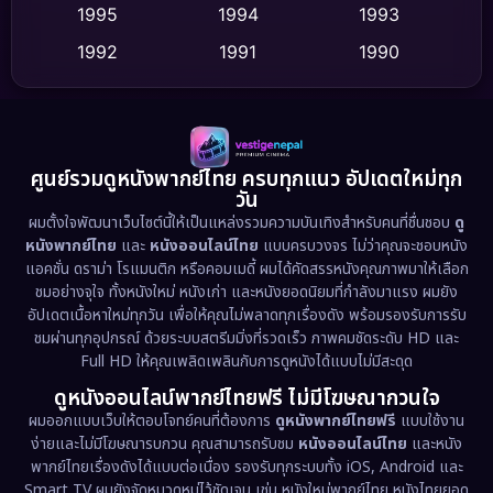
Dance เต้น
1995
1994
1993
(10)
1992
1991
1990
Detective สืบสวน
(62)
1989
1988
1986
Detective สืบสวน
(77)
1985
1983
1982
1981
1978
1974
Disaster
(13)
ศูนย์รวมดูหนังพากย์ไทย ครบทุกแนว อัปเดตใหม่ทุก
วัน
1971
1962
Disney+
(5)
ผมตั้งใจพัฒนาเว็บไซต์นี้ให้เป็นแหล่งรวมความบันเทิงสำหรับคนที่ชื่นชอบ
ดู
หนังพากย์ไทย
และ
หนังออนไลน์ไทย
แบบครบวงจร ไม่ว่าคุณจะชอบหนัง
Documentary สารคดี
(94)
แอคชั่น ดราม่า โรแมนติก หรือคอมเมดี้ ผมได้คัดสรรหนังคุณภาพมาให้เลือก
ชมอย่างจุใจ ทั้งหนังใหม่ หนังเก่า และหนังยอดนิยมที่กำลังมาแรง ผมยัง
อัปเดตเนื้อหาใหม่ทุกวัน เพื่อให้คุณไม่พลาดทุกเรื่องดัง พร้อมรองรับการรับ
Drama ดราม่า
(1,513)
ชมผ่านทุกอุปกรณ์ ด้วยระบบสตรีมมิ่งที่รวดเร็ว ภาพคมชัดระดับ HD และ
Full HD ให้คุณเพลิดเพลินกับการดูหนังได้แบบไม่มีสะดุด
Dystopian
(17)
ดูหนังออนไลน์พากย์ไทยฟรี ไม่มีโฆษณากวนใจ
Emotional
(61)
ผมออกแบบเว็บให้ตอบโจทย์คนที่ต้องการ
ดูหนังพากย์ไทยฟรี
แบบใช้งาน
ง่ายและไม่มีโฆษณารบกวน คุณสามารถรับชม
หนังออนไลน์ไทย
และหนัง
พากย์ไทยเรื่องดังได้แบบต่อเนื่อง รองรับทุกระบบทั้ง iOS, Android และ
Epic มหากาพย์
(227)
Smart TV ผมยังจัดหมวดหมู่ไว้ชัดเจน เช่น หนังใหม่พากย์ไทย หนังไทยยอด