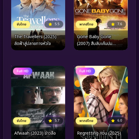
7.6
5.5
พากย์ไทย
ซับไทย
Gone Baby Gone
The Travellers (2025)
(2007) สืบลับเค้นปม
ลัดฟ้าสู่ปลายทางหัวใจ
อันตราย
Full HD
Full HD
5.7
6.0
ซับไทย
พากย์ไทย
Afwaah (2023) ข่าวลือ
Regretting You (2025)