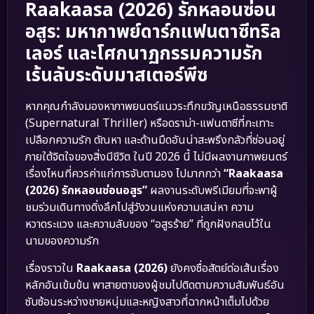
Raakaasa (2026) รักหลอนซ่อน
อสูร: มหากาพย์ดาร์กแฟนตาซีทริล
เลอร์ และโศกนาฏกรรมความรัก
เร้นลับระดับมาสเตอร์พีซ
หากคุณกำลังมองหาภาพยนตร์แนวระทึกขวัญเหนือธรรมชาติ
(Supernatural Thriller) หรือดราม่า-แฟนตาซีที่กะเทาะ
เปลือกความรัก ตัณหา และด้านมืดอันน่าสะพรึงกลัวที่ซ่อนอยู่
ภายใต้จิตใจของสิ่งมีชีวิต ในปี 2026 นี้ ไม่มีผลงานภาพยนตร์
เรื่องไหนที่ควรค่าแก่การจับตามอง ไปมากกว่า
“Raakaasa
(2026) รักหลอนซ่อนอสูร”
ผลงานระดับพรีเมียมที่จะพาผู้
ชมร่วมเดินทางดิ่งลึกไปสู่วังวนแห่งความเสน่หา ความ
หวาดระแวง และความลับของ “อสูรร้าย” ที่ถูกฝังกลบไว้ใน
นามของความรัก
เรื่องราวใน
Raakaasa (2026)
ยังคงซื่อสัตย์ต่อเส้นเรื่อง
หลักอันเข้มข้น พาสายตาของผู้ชมไปติดตามความสัมพันธ์อัน
ซับซ้อนระหว่างชายหนุ่มและหญิงสาวที่ฉากหน้าเต็มไปด้วย