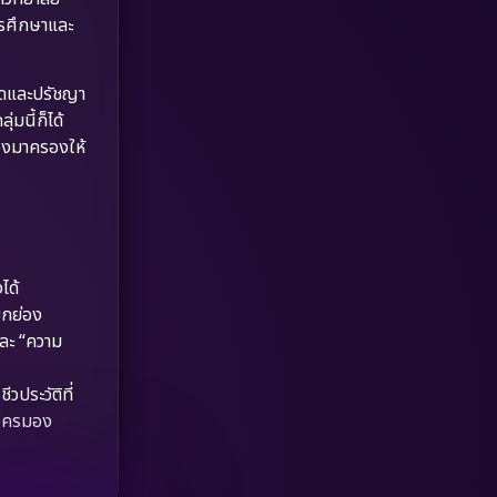
Dystopian
(17)
การศึกษาและ
Emotional
(61)
วดและปรัชญา
Epic มหากาพย์
(227)
่มนี้ก็ได้
ทองมาครองให้
Erotic
(36)
Family ครอบครัว
(375)
Fantasy จินตนาการ
(338)
ได้
ยกย่อง
Fiction
(9)
และ “ความ
Film
(57)
ประวัติที่
Gothic
(3)
มีใครมอง
Grief
(7)