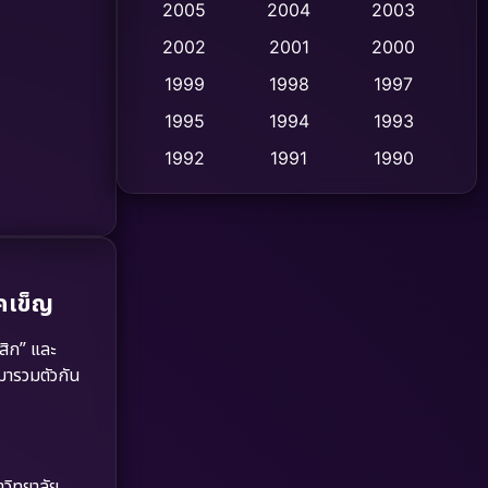
2005
2004
2003
Cult Film
2002
2001
2000
(4)
1999
1998
1997
Culture
(9)
1995
1994
1993
Dance เต้น
(10)
1992
1991
1990
1989
1988
1986
Detective สืบสวน
(62)
1985
1983
1982
Detective สืบสวน
(77)
1981
1978
1974
คเข็ญ
Disaster
(13)
1971
1962
สิก” และ
Disney+
(5)
 มารวมตัวกัน
Documentary สารคดี
(94)
Drama ดราม่า
(1,513)
วิทยาลัย