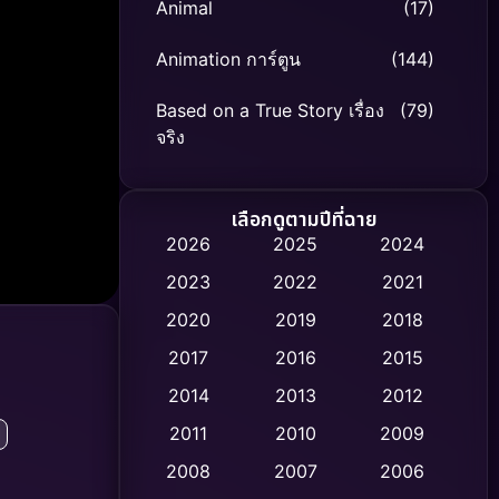
Animal
(17)
Animation การ์ตูน
(144)
Based on a True Story เรื่อง
(79)
จริง
Based on Novel
(8)
เลือกดูตามปีที่ฉาย
Biography ชีวิตจริง
(75)
2026
2025
2024
2023
2022
2021
Black Comedy
(326)
2020
2019
2018
Classic หนังคลาสสิก
(47)
2017
2016
2015
Comedy ตลก
(454)
2014
2013
2012
2011
2010
2009
Coming-of-age ชีวิตวัยรุ่น
(63)
2008
2007
2006
Crime อาชญากรรม
(532)