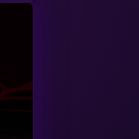
HBO GO
(6)
HBO Max
(3)
Healing
(15)
Heist
(27)
Historical
(7)
History ประวัติศาสตร์
(54)
Holiday
(3)
Horror สยองขวัญ
(392)
Human
(49)
Inspirational แรงบันดาลใจ
(157)