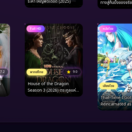
ระห่ำ ใหญ่ฟัดเดือด (2025)
ทางสู่ก้นบึ้งของจร
เงามืดของลานประห
Full HD
หนังโรง
7.2
9.0
พากย์ไทย
็
House of the Dragon
เสียงโรง
Season 3 (2026) ตระกูลแห่ง
มังกร ซีซั่น 3
That Time I Got
Reincarnated as
the Movie Tears
Azure Sea เกิดใหม่ท
สไลม์ไปซะแล้วเดอะม
น้ำตาแห่งห้วงทะเ