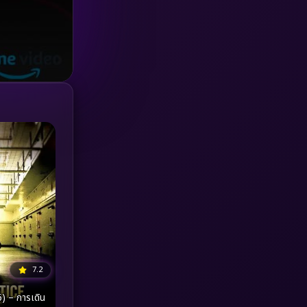
Investigation
(33)
iQIYI
(18)
Kids
(16)
LGBTQ
(5)
Love
(25)
Martial
(6)
Martial Arts
(36)
marvel
(2)
7.2
Melodrama
(6)
) – การเดิน
Military
(7)