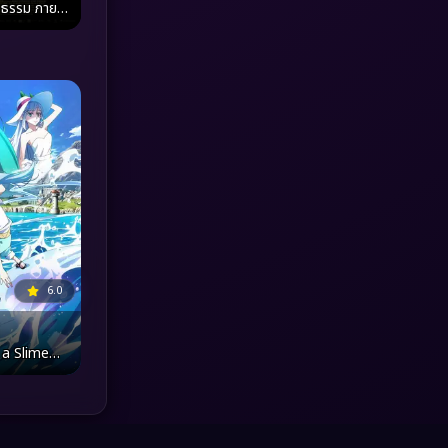
ิยธรรม ภายใต้
าร
MONOMAX
(1)
Monster
(25)
Movie Collection
(3)
Musical เพลง
(66)
Mystery ลึกลับ
(376)
nature
(4)
6.0
Parody
(3)
 a Slime
Period ย้อนยุค
(97)
 of the
ั้งทีก็เป็น
Political การเมือง
(20)
ูฟวี่ ภาค
ลคราม (2026)