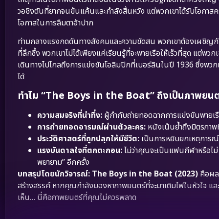
วอชิงตันที่ยากจนข้นแค้นและกำลังสิ้นหวัง แต่พวกเขาได้รับโอกาสครั
โอกาสในการลืมตาอ้าปาก
ท่ามกลางแรงกดดันทางสังคมและความขัดสน พวกเขาต้องเผชิญกับบ
ที่ลึกซึ้ง พวกเขาไม่ได้เพียงแค่เรียนรู้ที่จะพายเรือให้เร็วที่สุด แต่พว
เดินทางไปไกลถึงการแข่งขันโอลิมปิกที่เบอร์ลินในปี 1936 ซึ่งพวกเ
ได้
ทำไม “The Boys in the Boat” ถึงเป็นภาพยนตร์
ความสมจริงที่น่าทึ่ง:
ผู้กำกับถ่ายทอดฉากการแข่งขันพายเร
การถ่ายทอดอารมณ์ผ่านตัวละคร:
หนังเน้นย้ำถึงมิตรภาพที
ประวัติศาสตร์ที่ถูกปลุกให้มีชีวิต:
เป็นการหยิบยกเหตุการณ์ส
แรงบันดาลใจที่ตกตะกอน:
ไม่ว่าคุณจะเป็นแฟนกีฬาหรือไม่
พยายาม” อีกครั้ง
บทสรุปโดยนักวิจารณ์:
The Boys in the Boat (2023)
คือผลง
สร้างสรรค์ หากคุณกำลังมองหาภาพยนตร์ที่จะมาเติมไฟในหัวใจ และเตือน
เห็น… นี่คือภาพยนตร์ที่คุณไม่ควรพลาด