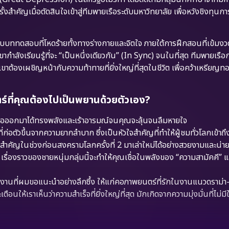
้งสำคัญเมื่อตัดสินใจเข้าสู่ทีมพายเรือระดับมหาวิทยาลัย เพื่อหวังชิงทุน
ททดสอบที่โหดร้ายทั้งทางร่างกายและจิตใจ ภายใต้การฝึกสอนที่เข้มง
กเขากำลังเรียนรู้ที่จะ “เป็นหนึ่งเดียวกัน” (In Sync) จนในที่สุด ทีมพายเรือกลุ
ขาต้องเผชิญหน้ากับความท้าทายที่ยิ่งใหญ่ที่สุดในชีวิต เพื่อคว้าเหรียญ
ที่คุณต้องไปเป็นพยานด้วยตัวเอง?
ือออกมาได้ทรงพลังและเร้าอารมณ์จนคุณจะลุ้นจนลืมหายใจ
่ก่อตัวขึ้นจากความยากลำบาก ซึ่งเป็นหัวใจสำคัญที่ทำให้ผู้ชมทั่วโลกเข้าถึง
ำคัญในช่วงก่อนสงครามโลกครั้งที่ 2 มาเล่าใหม่ได้อย่างสวยงามและน่า
 เรื่องราวของชายหนุ่มกลุ่มนี้จะทำให้คุณเชื่อในพลังของ “ความสามัคคี” 
านที่ผมขอแนะนำอย่างลึกซึ้ง ให้แก่คอภาพยนตร์ที่รักในงานแนวดราม่า-ชีว
ให้เราเห็นว่าความสำเร็จที่ยิ่งใหญ่ที่สุด มักเกิดจากความมุ่งมั่นที่ไม่