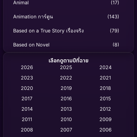
Animal
(17)
Animation การ์ตูน
(143)
Based on a True Story เรื่องจริง
(79)
Based on Novel
(8)
Biography ชีวิตจริง
(75)
เลือกดูตามปีที่ฉาย
2026
2025
2024
Black Comedy
(316)
2023
2022
2021
Classic หนังคลาสสิก
(47)
2020
2019
2018
2017
2016
2015
Comedy ตลก
(446)
2014
2013
2012
Coming-of-age ชีวิตวัยรุ่น
(62)
2011
2010
2009
Crime อาชญากรรม
(520)
2008
2007
2006