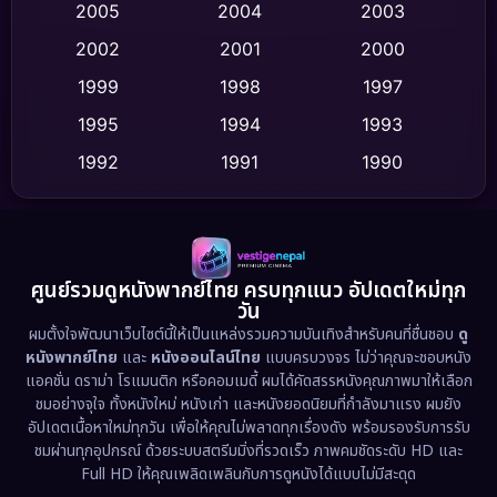
2005
2004
2003
Cult Film
(4)
2002
2001
2000
Culture
(9)
1999
1998
1997
Dance เต้น
1995
1994
1993
(10)
1992
1991
1990
Detective สืบสวน
(75)
1989
1988
1986
Detective สืบสวน
(60)
1985
1983
1982
1981
1978
1974
Disaster
(13)
ศูนย์รวมดูหนังพากย์ไทย ครบทุกแนว อัปเดตใหม่ทุก
วัน
1971
1962
Disney+
(5)
ผมตั้งใจพัฒนาเว็บไซต์นี้ให้เป็นแหล่งรวมความบันเทิงสำหรับคนที่ชื่นชอบ
ดู
หนังพากย์ไทย
และ
หนังออนไลน์ไทย
แบบครบวงจร ไม่ว่าคุณจะชอบหนัง
Documentary สารคดี
(93)
แอคชั่น ดราม่า โรแมนติก หรือคอมเมดี้ ผมได้คัดสรรหนังคุณภาพมาให้เลือก
ชมอย่างจุใจ ทั้งหนังใหม่ หนังเก่า และหนังยอดนิยมที่กำลังมาแรง ผมยัง
อัปเดตเนื้อหาใหม่ทุกวัน เพื่อให้คุณไม่พลาดทุกเรื่องดัง พร้อมรองรับการรับ
Drama ดราม่า
(1,486)
ชมผ่านทุกอุปกรณ์ ด้วยระบบสตรีมมิ่งที่รวดเร็ว ภาพคมชัดระดับ HD และ
Full HD ให้คุณเพลิดเพลินกับการดูหนังได้แบบไม่มีสะดุด
Dystopian
(17)