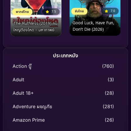
7.0
ซับไทย
7.5
พากย์ไทย
Good Luck, Have Fun,
The Ruthless (2019) คน
Don’t Die (2026)
ใหญ่ต้องโหด – มหากาพย์
ความทะเยอทะยานบนกอง
ซากปรักหักพังแห่งมิลาน
ประเภทหนัง
Action บู๊
(760)
Adult
(3)
Adult 18+
(28)
Adventure ผจญภัย
(281)
Amazon Prime
(26)