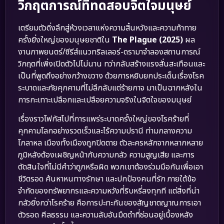
วิกฤตการณ์ที่ทดสอบจิตใจมนุษย์
เตรียมตัวดิ่งลึกสู่ห้วงเวลาแห่งความสิ้นหวังและความท้าทาย
ครั้งยิ่งใหญ่ของมนุษยชาติใน
The Plague (2025)
ผล
งานภาพยนตร์/ซีรีส์แนวทริลเลอร์-ดรามาจำลองสถานการณ์
วิกฤตที่เพิ่งเปิดตัวไปไม่นาน ทว่ากลับสร้างแรงสั่นสะเทือนและ
เป็นที่พูดถึงอย่างกว้างขวาง ด้วยการหยิบยกประเด็นเรื่องโรค
ระบาดและภัยคุกคามที่ไม่ลึกลับแต่ร้ายกาจ มาเป็นฉากหลังใน
การกะเทาะเปลือกและเปลือยความจริงในจิตใจของมนุษย์
เรื่องราวโฟกัสไปที่การแพร่ระบาดครั้งใหญ่ของโรคร้ายที่
คุกคามโลกอย่างรวดเร็วและไร้ความปรานี ท่ามกลางความ
โกลาหล เมืองทั้งเมืองถูกปิดตาย ตัวละครหลักจากหลากหลาย
ภูมิหลังต้องเผชิญหน้ากับความกลัว ความสูญเสีย และการ
ตัดสินใจที่ไม่มีคำว่าถูกหรือผิด พวกเขาต้องร่วมมือกันเพื่อเอา
ชีวิตรอด ค้นหาหนทางรักษา และปกป้องคนที่รัก ภายใต้ข้อ
จำกัดของทรัพยากรและความหวังที่ริบหรี่ลงทุกที แต่สิ่งที่น่า
กลัวยิ่งกว่าโรคร้าย คือการปะทะกันของสัญชาตญาณการเอา
ตัวรอด ศีลธรรม และความลับอันมืดดำที่ซ่อนอยู่เบื้องหลัง