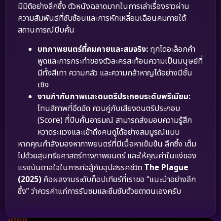
มีมิติอย่างลึกซึ้ง ตัวหนังฉลาดมากในการเล่าเรื่องราวผ่าน
ความสัมพันธ์ที่ซับซ้อนและการหักเหลี่ยมเฉือนคมภายใต้
สถานการณ์บีบคั้น
บทภาพยนตร์ที่คมคายและสมจริง:
ทุกไดอะล็อกคำ
พูดและการกระทำของตัวละครสะท้อนความเป็นมนุษย์ที่
มีทั้งสีเทา ความกลัว และความกล้าหาญได้อย่างมีชั้น
เชิง
งานกำกับภาพและดนตรีประกอบระดับพรีเมียม:
โทนสีภาพที่อึดอัด ควบคู่กับเสียงดนตรีประกอบ
(Score) ที่บีบคั้นอารมณ์ สามารถส่งมอบความรู้สึก
หวาดระแวงและเข้าถึงคนดูได้อย่างสมบูรณ์แบบ
หากคุณกำลังมองหาภาพยนตร์ที่มีเนื้อหาเข้มข้น ลึกซึ้ง เต็ม
ไปด้วยสุนทรียศาสตร์ทางภาพยนตร์ และให้คุณค่าในแง่ของ
แรงบันดาลใจในการต่อสู้กับอุปสรรคชีวิต
The Plague
(2025)
คือผลงานระดับท็อปเทียร์ที่เราขอ “แนะนำอย่างลึก
ซึ้ง” ว่าควรค่าแก่การรับชมและซึมซับด้วยตาตนเองครับ