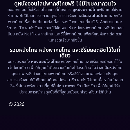
ดูหนังออนไลน์พากย์ไทยฟรี ไม่มีโฆษณากวนใจ
Emotional
(61)
ผมออกแบบเว็บให้ตอบโจทย์คนที่ต้องการ
ดูหนังพากย์ไทยฟรี
แบบใช้งาน
ง่ายและไม่มีโฆษณารบกวน คุณสามารถรับชม
หนังออนไลน์ไทย
และหนัง
พากย์ไทยเรื่องดังได้แบบต่อเนื่อง รองรับทุกระบบทั้ง iOS, Android และ
Epic มหากาพย์
(221)
Smart TV ผมยังจัดหมวดหมู่ไว้ชัดเจน เช่น หนังใหม่พากย์ไทย หนังไทยยอด
นิยม หนัง Netflix พากย์ไทย และซีรี่ย์พากย์ไทย เพื่อให้คุณค้นหาได้สะดวก
Erotic
(36)
และรวดเร็วมากยิ่งขึ้น
รวมหนังไทย หนังพากย์ไทย และซีรี่ย์ยอดฮิตไว้ในที่
Family ครอบครัว
(369)
เดียว
ผมรวบรวมทั้ง
หนังออนไลน์ไทย
หนังพากย์ไทย และซีรี่ย์ยอดนิยมมาไว้ใน
Fantasy จินตนาการ
(331)
เว็บไซต์เดียว เพื่อให้คุณเข้าถึงความบันเทิงได้ครบถ้วน ไม่ว่าจะเป็นหนังไทย
คุณภาพ หนังต่างประเทศพากย์ไทย หรือซีรี่ย์จากแพลตฟอร์มดัง คุณ
Fiction
(9)
สามารถรับชมได้ทันทีโดยไม่ต้องสมัครสมาชิก ผมยังอัปเดตเนื้อหาใหม่ตลอด
24 ชั่วโมง พร้อมระบบที่ดูได้ลื่นไหล ภาพคมชัด เสียงชัด เพื่อให้คุณได้รับ
Film
(57)
ประสบการณ์การดูหนังที่ดีที่สุดเหมือนยกโรงหนังมาไว้ที่บ้าน
Gothic
(3)
© 2026
Grief
(7)
HBO GO
(6)