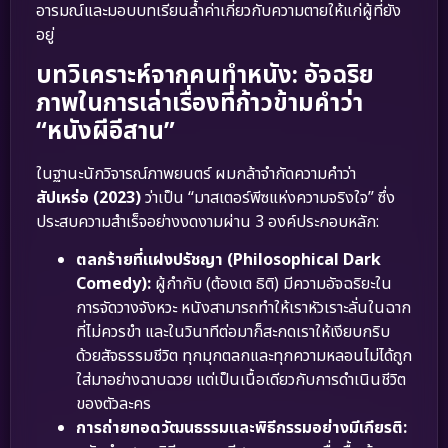
อารมณ์และมอบบทเรียนล้ำค่าเกี่ยวกับความตายให้แก่ผู้ที่ยัง
อยู่
บทวิเคราะห์จากคนทำหนัง: อัจฉริย
ภาพในการเล่าเรื่องที่ก้าวข้ามคำว่า
“หนังผีอีสาน”
ในฐานะนักวิจารณ์ภาพยนตร์ ผมกล้าจำกัดความคำว่า
สัปเหร่อ (2023)
ว่าเป็น “มาสเตอร์พีซแห่งความจริงใจ” ซึ่ง
ประสบความสำเร็จอย่างงดงามผ่าน 3 องค์ประกอบหลัก:
ตลกร้ายที่แฝงปรัชญา (Philosophical Dark
Comedy):
ผู้กำกับ (ต้องเต ธิติ) มีความอัจฉริยะใน
การจัดวางจังหวะ หนังสามารถทำให้เราหัวเราะลั่นในฉาก
ที่ไม่ควรขำ และในวินาทีต่อมาก็สะกดเราให้เงียบกริบ
ด้วยสัจธรรมชีวิต ทุกมุกตลกและทุกความหลอนไม่ได้ถูก
ใส่มาอย่างฉาบฉวย แต่เป็นเนื้อเดียวกับการดำเนินชีวิต
ของตัวละคร
การถ่ายทอดวัฒนธรรมและพิธีกรรมอย่างมีเกียรติ: