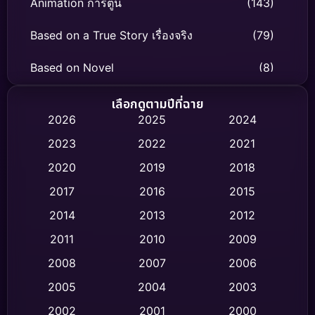
Animation การ์ตูน
(143)
Based on a True Story เรื่องจริง
(79)
Based on Novel
(8)
Biography ชีวิตจริง
(75)
เลือกดูตามปีที่ฉาย
2026
2025
2024
Black Comedy
(316)
2023
2022
2021
Classic หนังคลาสสิก
(47)
2020
2019
2018
2017
2016
2015
Comedy ตลก
(446)
2014
2013
2012
Coming-of-age ชีวิตวัยรุ่น
(62)
2011
2010
2009
Crime อาชญากรรม
(520)
2008
2007
2006
2005
2004
2003
Cult Film
(4)
2002
2001
2000