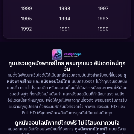
Culture
(9)
1999
1998
1997
Dance เต้น
1995
1994
1993
(10)
1992
1991
1990
Detective สืบสวน
(75)
1989
1988
1986
Detective สืบสวน
(60)
1985
1983
1982
1981
1978
1974
Disaster
(13)
ศูนย์รวมดูหนังพากย์ไทย ครบทุกแนว อัปเดตใหม่ทุก
วัน
1971
1962
Disney+
(5)
ผมตั้งใจพัฒนาเว็บไซต์นี้ให้เป็นแหล่งรวมความบันเทิงสำหรับคนที่ชื่นชอบ
ดู
หนังพากย์ไทย
และ
หนังออนไลน์ไทย
แบบครบวงจร ไม่ว่าคุณจะชอบหนัง
Documentary สารคดี
(93)
แอคชั่น ดราม่า โรแมนติก หรือคอมเมดี้ ผมได้คัดสรรหนังคุณภาพมาให้เลือก
ชมอย่างจุใจ ทั้งหนังใหม่ หนังเก่า และหนังยอดนิยมที่กำลังมาแรง ผมยัง
อัปเดตเนื้อหาใหม่ทุกวัน เพื่อให้คุณไม่พลาดทุกเรื่องดัง พร้อมรองรับการรับ
Drama ดราม่า
(1,486)
ชมผ่านทุกอุปกรณ์ ด้วยระบบสตรีมมิ่งที่รวดเร็ว ภาพคมชัดระดับ HD และ
Full HD ให้คุณเพลิดเพลินกับการดูหนังได้แบบไม่มีสะดุด
Dystopian
(17)
ดูหนังออนไลน์พากย์ไทยฟรี ไม่มีโฆษณากวนใจ
Emotional
(61)
ผมออกแบบเว็บให้ตอบโจทย์คนที่ต้องการ
ดูหนังพากย์ไทยฟรี
แบบใช้งาน