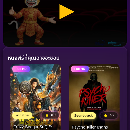
หนังฟรีที่คุณอาจจะชอบ
Full HD
Full HD
8.9
6.2
พากย์ไทย
Soundtrack
Crazy Beggar SuQiEr
Psycho Killer ฆาตกร