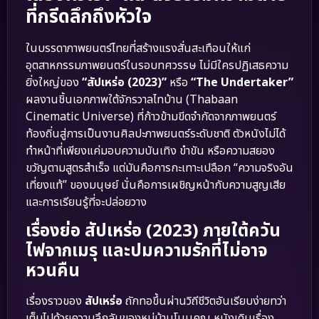
ที่กรีดลึกถึงหัวใจ
ในบรรดาภาพยนตร์ไทยที่สร้างแรงสั่นสะเทือนให้แก่
อุตสาหกรรมภาพยนตร์ในรอบทศวรรษ ไม่มีใครปฏิเสธความ
ยิ่งใหญ่ของ
“สัปเหร่อ (2023)”
หรือ
“The Undertaker”
ผลงานชิ้นเอกภาพใต้จักรวาลไทบ้าน (Thabaan
Cinematic Universe) ที่ก้าวข้ามขีดจำกัดจากภาพยนตร์
ท้องถิ่นสู่การเป็นงานศิลปะภาพยนตร์ระดับชาติ ตัวหนังไม่ได้
ทำหน้าที่เพียงแค่มอบความบันเทิง ขำขัน หรือความสยอง
ขวัญตามสูตรสำเร็จ แต่มันคือการกะเทาะเปลือก “ความจริงอัน
เที่ยงแท้” ของมนุษย์ นั่นคือการเผชิญหน้ากับความสูญเสีย
และการเรียนรู้ที่จะปล่อยวาง
เรื่องย่อ สัปเหร่อ (2023) ภายใต้ควัน
ไฟจากเมรุ และปมความรักที่ไม่อาจ
หวนคืน
เรื่องราวของ
สัปเหร่อ
ถักทอขึ้นผ่านวิถีชีวิตอันเรียบง่ายทว่า
เต็มไปด้วยความลึกลับของหมู่บ้านโนนคูณ หนังเดินเรื่อง