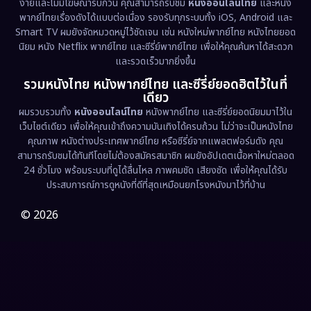
ง่ายและไม่มีโฆษณารบกวน คุณสามารถรับชม
หนังออนไลน์ไทย
และหนัง
พากย์ไทยเรื่องดังได้แบบต่อเนื่อง รองรับทุกระบบทั้ง iOS, Android และ
Epic มหากาพย์
(221)
Smart TV ผมยังจัดหมวดหมู่ไว้ชัดเจน เช่น หนังใหม่พากย์ไทย หนังไทยยอด
นิยม หนัง Netflix พากย์ไทย และซีรี่ย์พากย์ไทย เพื่อให้คุณค้นหาได้สะดวก
Erotic
(36)
และรวดเร็วมากยิ่งขึ้น
รวมหนังไทย หนังพากย์ไทย และซีรี่ย์ยอดฮิตไว้ในที่
Family ครอบครัว
(369)
เดียว
ผมรวบรวมทั้ง
หนังออนไลน์ไทย
หนังพากย์ไทย และซีรี่ย์ยอดนิยมมาไว้ใน
Fantasy จินตนาการ
(331)
เว็บไซต์เดียว เพื่อให้คุณเข้าถึงความบันเทิงได้ครบถ้วน ไม่ว่าจะเป็นหนังไทย
คุณภาพ หนังต่างประเทศพากย์ไทย หรือซีรี่ย์จากแพลตฟอร์มดัง คุณ
Fiction
(9)
สามารถรับชมได้ทันทีโดยไม่ต้องสมัครสมาชิก ผมยังอัปเดตเนื้อหาใหม่ตลอด
24 ชั่วโมง พร้อมระบบที่ดูได้ลื่นไหล ภาพคมชัด เสียงชัด เพื่อให้คุณได้รับ
Film
(57)
ประสบการณ์การดูหนังที่ดีที่สุดเหมือนยกโรงหนังมาไว้ที่บ้าน
Gothic
(3)
© 2026
Grief
(7)
HBO GO
(6)
HBO Max
(3)