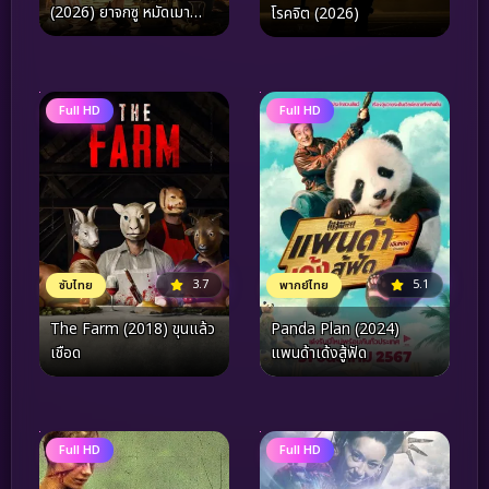
(2026) ยาจกซู หมัดเมา
โรคจิต (2026)
สะท้านฟ้า
Full HD
Full HD
3.7
5.1
ซับไทย
พากย์ไทย
The Farm (2018) ขุนแล้ว
Panda Plan (2024)
เชือด
แพนด้าเด้งสู้ฟัด
Full HD
Full HD