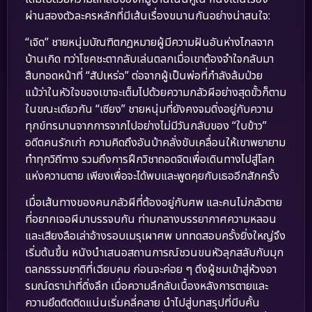
ผ่านสองตัวละครหลักที่มีเส้นเรื่องขนานกันอย่างน่าสนใจ:
“เจิด” ชายหนุ่มบัณฑิตกฎหมายผู้มีความฝันอันห่างไกลจาก
บ้านเกิด ทว่าโชคชะตากลับเล่นตลกเมื่อเขาต้องจำใจกลับมา
สืบทอดหน้าที่ “สัปเหร่อ” ต่อจากผู้เป็นพ่อที่กำลังล้มป่วย
แม้ว่าในหัวใจของเขาจะเต็มไปด้วยความกลัวผีอย่างสุดขั้วก็ตาม
ในขณะเดียวกัน “เซียง” ชายหนุ่มที่ยังคงจมดิ่งอยู่กับความ
ทุกข์ทรมานจากการจากไปอย่างไม่มีวันกลับของ “ใบข้าว”
อดีตคนรักเก่า ความคิดถึงอันบ้าคลั่งขับเคลื่อนให้เขาพยายาม
ทำทุกวิถีทาง รวมถึงการฝึกวิชาถอดจิตเพื่อเดินทางไปสู่โลก
แห่งความตาย เพียงเพื่อจะได้พบและพูดคุยกับเธออีกสักครั้ง
เมื่อเส้นทางของคนกลัวผีที่ต้องอยู่กับศพ และคนไม่กลัวตาย
ที่อยากเจอผีมาบรรจบกัน ท่ามกลางบรรยากาศความหลอน
และเสียงลือเล่าอ้างรอบเมรุเผาศพ บททดสอบครั้งยิ่งใหญ่จึง
เริ่มต้นขึ้น หนังนำเสนอสถานการณ์ชวนขนหัวลุกสลับกับมุก
ตลกธรรมชาติที่เฉียบคม ก่อนจะค่อย ๆ ดึงผู้ชมเข้าสู่ห้วงอา
รมณ์ดราม่าที่ดิ่งลึก เมื่อความลึกลับเบื้องหลังการตายและ
ความยึดติดติดแน่นเริ่มคลี่คลาย นำไปสู่บทสรุปที่บีบคั้น