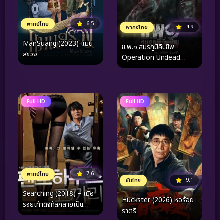
6.5
พากย์ไทย
4.9
พากย์ไทย
ManSuang (2023) แมน
ช.พ.๑ สมรภูมิคืนชีพ
สรวง
Operation Undead
(2024)
Full HD
Full HD
7.6
พากย์ไทย
9.1
ซับไทย
Searching (2018) – เมื่อ
Huckster (2026) หอร้อย
รอยเท้าดิจิทัลกลายเป็น
ราตรี
เบาะแสสุดท้ายในสมรภูมิ