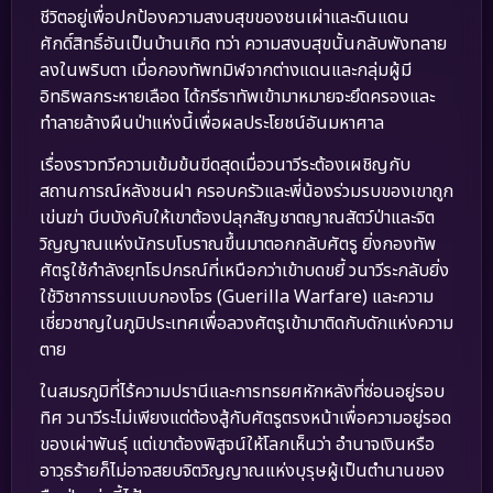
ชีวิตอยู่เพื่อปกป้องความสงบสุขของชนเผ่าและดินแดน
ศักดิ์สิทธิ์อันเป็นบ้านเกิด ทว่า ความสงบสุขนั้นกลับพังทลาย
ลงในพริบตา เมื่อกองทัพทมิฬจากต่างแดนและกลุ่มผู้มี
อิทธิพลกระหายเลือด ได้กรีธาทัพเข้ามาหมายจะยึดครองและ
ทำลายล้างผืนป่าแห่งนี้เพื่อผลประโยชน์อันมหาศาล
เรื่องราวทวีความเข้มข้นขีดสุดเมื่อวนาวีระต้องเผชิญกับ
สถานการณ์หลังชนฝา ครอบครัวและพี่น้องร่วมรบของเขาถูก
เข่นฆ่า บีบบังคับให้เขาต้องปลุกสัญชาตญาณสัตว์ป่าและจิต
วิญญาณแห่งนักรบโบราณขึ้นมาตอกกลับศัตรู ยิ่งกองทัพ
ศัตรูใช้กำลังยุทโธปกรณ์ที่เหนือกว่าเข้าบดขยี้ วนาวีระกลับยิ่ง
ใช้วิชาการรบแบบกองโจร (Guerilla Warfare) และความ
เชี่ยวชาญในภูมิประเทศเพื่อลวงศัตรูเข้ามาติดกับดักแห่งความ
ตาย
ในสมรภูมิที่ไร้ความปรานีและการทรยศหักหลังที่ซ่อนอยู่รอบ
ทิศ วนาวีระไม่เพียงแต่ต้องสู้กับศัตรูตรงหน้าเพื่อความอยู่รอด
ของเผ่าพันธุ์ แต่เขาต้องพิสูจน์ให้โลกเห็นว่า อำนาจเงินหรือ
อาวุธร้ายก็ไม่อาจสยบจิตวิญญาณแห่งบุรุษผู้เป็นตำนานของ