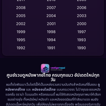
Crime อาชญากรรม
(532)
2008
2007
2006
2005
2004
2003
Cult Film
(4)
2002
2001
2000
Culture
(9)
1999
1998
1997
Dance เต้น
1995
1994
1993
(10)
1992
1991
1990
Detective สืบสวน
(62)
1989
1988
1986
Detective สืบสวน
(77)
1985
1983
1982
1981
1978
1974
Disaster
(13)
ศูนย์รวมดูหนังพากย์ไทย ครบทุกแนว อัปเดตใหม่ทุก
วัน
1971
1962
Disney+
(5)
ผมตั้งใจพัฒนาเว็บไซต์นี้ให้เป็นแหล่งรวมความบันเทิงสำหรับคนที่ชื่นชอบ
ดู
หนังพากย์ไทย
และ
หนังออนไลน์ไทย
แบบครบวงจร ไม่ว่าคุณจะชอบหนัง
Documentary สารคดี
(94)
แอคชั่น ดราม่า โรแมนติก หรือคอมเมดี้ ผมได้คัดสรรหนังคุณภาพมาให้เลือก
ชมอย่างจุใจ ทั้งหนังใหม่ หนังเก่า และหนังยอดนิยมที่กำลังมาแรง ผมยัง
อัปเดตเนื้อหาใหม่ทุกวัน เพื่อให้คุณไม่พลาดทุกเรื่องดัง พร้อมรองรับการรับ
Drama ดราม่า
(1,513)