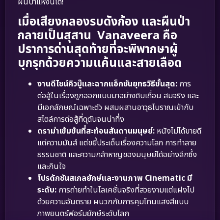
ผืนป่าแห่งนี้ได้!
เมื่อเสียงกลองรบดังก้อง และผืนป่า
กลายเป็นสุสาน Vanaveera คือ
ปราการด่านสุดท้ายที่จะพิพากษาผู้
บุกรุกด้วยความแค้นและสายเลือด
งานดีไซน์คิวบู๊และฉากแอ็กชันยุทธวิธีขั้นสุด:
การ
ต่อสู้ในเรื่องถูกออกแบบมาอย่างดิบเถื่อน สมจริง และ
มีเอกลักษณ์เฉพาะตัว ผสมผสานอาวุธโบราณเข้ากับ
สไตล์การต่อสู้ที่ดุดันจนน่าทึ่ง
ดราม่าเข้มข้นที่สะท้อนสันดานมนุษย์:
หนังไม่ได้ขายดี
แต่ความมันส์ แต่ขยี้ประเด็นเรื่องความโลภ การทำลาย
ธรรมชาติ และความกล้าหาญของมนุษย์ได้อย่างลึกซึ้ง
และกินใจ
โปรดักชันสเกลยักษ์และงานภาพ Cinematic มี
ระดับ:
การถ่ายทำในโลเคชั่นจริงที่สวยงามแต่แฝงไป
ด้วยความอันตราย ผนวกกับการคุมโทนแสงสีแบบ
ภาพยนตร์ฟอร์มยักษ์ระดับโลก