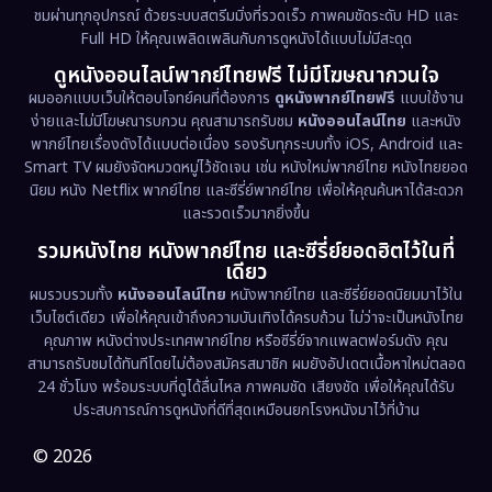
ชมผ่านทุกอุปกรณ์ ด้วยระบบสตรีมมิ่งที่รวดเร็ว ภาพคมชัดระดับ HD และ
Full HD ให้คุณเพลิดเพลินกับการดูหนังได้แบบไม่มีสะดุด
Dystopian
(17)
ดูหนังออนไลน์พากย์ไทยฟรี ไม่มีโฆษณากวนใจ
Emotional
(61)
ผมออกแบบเว็บให้ตอบโจทย์คนที่ต้องการ
ดูหนังพากย์ไทยฟรี
แบบใช้งาน
ง่ายและไม่มีโฆษณารบกวน คุณสามารถรับชม
หนังออนไลน์ไทย
และหนัง
พากย์ไทยเรื่องดังได้แบบต่อเนื่อง รองรับทุกระบบทั้ง iOS, Android และ
Epic มหากาพย์
(227)
Smart TV ผมยังจัดหมวดหมู่ไว้ชัดเจน เช่น หนังใหม่พากย์ไทย หนังไทยยอด
นิยม หนัง Netflix พากย์ไทย และซีรี่ย์พากย์ไทย เพื่อให้คุณค้นหาได้สะดวก
Erotic
(36)
และรวดเร็วมากยิ่งขึ้น
รวมหนังไทย หนังพากย์ไทย และซีรี่ย์ยอดฮิตไว้ในที่
Family ครอบครัว
(375)
เดียว
ผมรวบรวมทั้ง
หนังออนไลน์ไทย
หนังพากย์ไทย และซีรี่ย์ยอดนิยมมาไว้ใน
Fantasy จินตนาการ
(338)
เว็บไซต์เดียว เพื่อให้คุณเข้าถึงความบันเทิงได้ครบถ้วน ไม่ว่าจะเป็นหนังไทย
คุณภาพ หนังต่างประเทศพากย์ไทย หรือซีรี่ย์จากแพลตฟอร์มดัง คุณ
Fiction
(9)
สามารถรับชมได้ทันทีโดยไม่ต้องสมัครสมาชิก ผมยังอัปเดตเนื้อหาใหม่ตลอด
24 ชั่วโมง พร้อมระบบที่ดูได้ลื่นไหล ภาพคมชัด เสียงชัด เพื่อให้คุณได้รับ
Film
(57)
ประสบการณ์การดูหนังที่ดีที่สุดเหมือนยกโรงหนังมาไว้ที่บ้าน
Gothic
(3)
© 2026