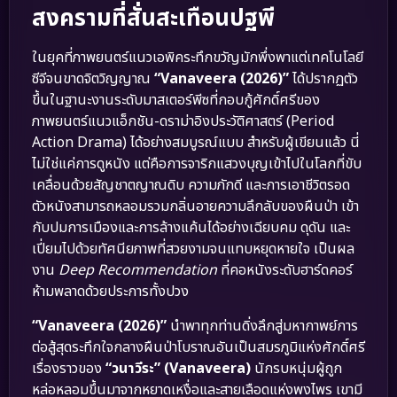
สงครามที่สั่นสะเทือนปฐพี
ในยุคที่ภาพยนตร์แนวเอพิคระทึกขวัญมักพึ่งพาแต่เทคโนโลยี
ซีจีจนขาดจิตวิญญาณ
“Vanaveera (2026)”
ได้ปรากฏตัว
ขึ้นในฐานะงานระดับมาสเตอร์พีซที่กอบกู้ศักดิ์ศรีของ
ภาพยนตร์แนวแอ็กชัน-ดราม่าอิงประวัติศาสตร์ (Period
Action Drama) ได้อย่างสมบูรณ์แบบ สำหรับผู้เขียนแล้ว นี่
ไม่ใช่แค่การดูหนัง แต่คือการจาริกแสวงบุญเข้าไปในโลกที่ขับ
เคลื่อนด้วยสัญชาตญาณดิบ ความภักดี และการเอาชีวิตรอด
ตัวหนังสามารถหลอมรวมกลิ่นอายความลึกลับของผืนป่า เข้า
กับปมการเมืองและการล้างแค้นได้อย่างเฉียบคม ดุดัน และ
เปี่ยมไปด้วยทัศนียภาพที่สวยงามจนแทบหยุดหายใจ เป็นผล
งาน
Deep Recommendation
ที่คอหนังระดับฮาร์ดคอร์
ห้ามพลาดด้วยประการทั้งปวง
“Vanaveera (2026)”
นำพาทุกท่านดิ่งลึกสู่มหากาพย์การ
ต่อสู้สุดระทึกใจกลางผืนป่าโบราณอันเป็นสมรภูมิแห่งศักดิ์ศรี
เรื่องราวของ
“วนาวีระ” (Vanaveera)
นักรบหนุ่มผู้ถูก
หล่อหลอมขึ้นมาจากหยาดเหงื่อและสายเลือดแห่งพงไพร เขามี