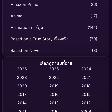
Amazon Prime
(26)
Animal
(17)
Animation การ์ตูน
(144)
Based on a True Story เรื่องจริง
(79)
Based on Novel
(8)
Biography ชีวิตจริง
(75)
เลือกดูตามปีที่ฉาย
2026
2025
2024
Black Comedy
(326)
2023
2022
2021
Classic หนังคลาสสิก
(47)
2020
2019
2018
2017
2016
2015
Comedy ตลก
(454)
2014
2013
2012
Coming-of-age ชีวิตวัยรุ่น
(63)
2011
2010
2009