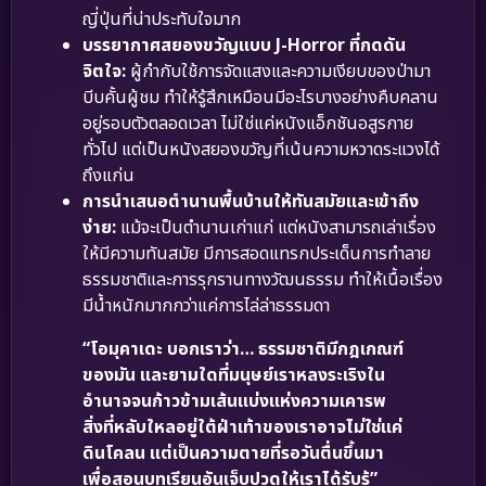
ญี่ปุ่นที่น่าประทับใจมาก
บรรยากาศสยองขวัญแบบ J-Horror ที่กดดัน
จิตใจ:
ผู้กำกับใช้การจัดแสงและความเงียบของป่ามา
บีบคั้นผู้ชม ทำให้รู้สึกเหมือนมีอะไรบางอย่างคืบคลาน
อยู่รอบตัวตลอดเวลา ไม่ใช่แค่หนังแอ็กชันอสูรกาย
ทั่วไป แต่เป็นหนังสยองขวัญที่เน้นความหวาดระแวงได้
ถึงแก่น
การนำเสนอตำนานพื้นบ้านให้ทันสมัยและเข้าถึง
ง่าย:
แม้จะเป็นตำนานเก่าแก่ แต่หนังสามารถเล่าเรื่อง
ให้มีความทันสมัย มีการสอดแทรกประเด็นการทำลาย
ธรรมชาติและการรุกรานทางวัฒนธรรม ทำให้เนื้อเรื่อง
มีน้ำหนักมากกว่าแค่การไล่ล่าธรรมดา
“โอมุคาเดะ บอกเราว่า… ธรรมชาติมีกฎเกณฑ์
ของมัน และยามใดที่มนุษย์เราหลงระเริงใน
อำนาจจนก้าวข้ามเส้นแบ่งแห่งความเคารพ
สิ่งที่หลับใหลอยู่ใต้ฝ่าเท้าของเราอาจไม่ใช่แค่
ดินโคลน แต่เป็นความตายที่รอวันตื่นขึ้นมา
เพื่อสอนบทเรียนอันเจ็บปวดให้เราได้รับรู้”