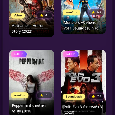
6.4
พากย์ไทย
4.3
ซับไทย
Monsters VS Aliens
Vietnamese Horror
Vol.1 มอนสเตอร์ปะทะเอ
Story (2022)
เลี่ยน ชุด 1
Full HD
Full HD
7.0
พากย์ไทย
7.4
Soundtrack
Peppermint นางฟ้าห่า
Polis Evo 3 ตำรวจระห่ำ 3
กระสุน (2018)
(2023)