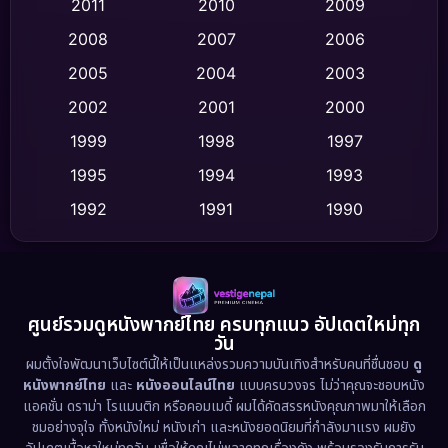
2011
2010
2009
Crime อาชญากรรม
(513)
2008
2007
2006
2005
2004
2003
Cult Film
(4)
2002
2001
2000
Culture
(9)
1999
1998
1997
Dance เต้น
1995
1994
1993
(10)
1992
1991
1990
Detective สืบสวน
(59)
1989
1988
1986
Detective สืบสวน
(73)
1985
1983
1982
1981
1978
1974
Disaster
(13)
ศูนย์รวมดูหนังพากย์ไทย ครบทุกแนว อัปเดตใหม่ทุก
วัน
1971
1962
Disney+
(5)
ผมตั้งใจพัฒนาเว็บไซต์นี้ให้เป็นแหล่งรวมความบันเทิงสำหรับคนที่ชื่นชอบ
ดู
หนังพากย์ไทย
และ
หนังออนไลน์ไทย
แบบครบวงจร ไม่ว่าคุณจะชอบหนัง
Documentary สารคดี
(93)
แอคชั่น ดราม่า โรแมนติก หรือคอมเมดี้ ผมได้คัดสรรหนังคุณภาพมาให้เลือก
ชมอย่างจุใจ ทั้งหนังใหม่ หนังเก่า และหนังยอดนิยมที่กำลังมาแรง ผมยัง