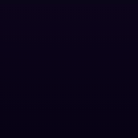
Grief
(7)
HBO GO
(6)
HBO Max
(3)
Healing
(15)
Heist
(26)
Historical
(7)
History ประวัติศาสตร์
(54)
Holiday
(3)
Horror สยองขวัญ
(385)
Human
(49)