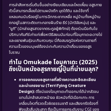
การล่าสังหารเริ่มต้นขึ้นอย่างเงียบเชียบและโหดเหี้ยม อสูรกาย
ตัวนี้สามารถเลื้อยไปตามผนังตึก มุดใต้ดิน และใช้ขาที่
แหลมคมนับร้อยคู่ในการฉีกกระชากเหยื่อ หมู่บ้านทั้งหมู่บ้าน
ตกอยู่ในสภาวะติดเกาะกลางฝันร้าย ธีร์ (นักวิจัยหนุ่ม) และ
“ยูกิ” (นักล่าอสูรสาวจากตระกูลผู้พิทักษ์) ต้องร่วมมือกันไข
ปริศนาคัมภีร์เก่าแก่เพื่อหาวิธีสยบมันก่อนที่โอมุคาเดะจะวางไข่
และขยายพันธุ์จนเกินควบคุม นี่คือสมรภูมิแห่งความตายที่
ความเร็วของมนุษย์ต้องปะทะกับความป่าเถื่อนของอสูร
โบราณ
ทำไม Omukade โอมุคาเดะ (2025)
ถึงเป็นหนังอสูรกายญี่ปุ่นที่น่าขนลุก?
การออกแบบอสูรกายที่สร้างความสะอิดสะเอียน
และน่าเกรงขาม (Terrifying Creature
Design):
ดีไซน์ของโอมุคาเดะทำออกมาได้น่ากลัวจน
แทบไม่กล้าสบตาหน้าจอ ผิวหนังที่มีเมือกเกาะ การ
เคลื่อนไหวที่รวดเร็วผิดธรรมชาติ และเสียงกรีดร้องที่
ฟังแล้วสั่นประสาท ถือเป็นการยกระดับงาน CGI ของ