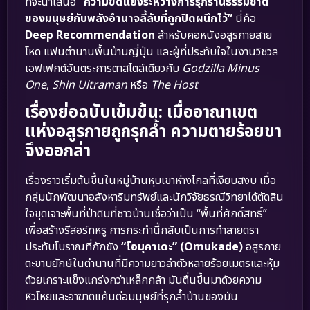
ที่จะนำเสนอ
“ความขัดแย้งระหว่างการรุกรานธรรมชาติ
ของมนุษย์กับพลังอำนาจลี้ลับที่ถูกปิดผนึกไว้”
นี่คือ
Deep Recommendation
สำหรับคอหนังอสูรกายสาย
โหด แฟนตำนานพื้นบ้านญี่ปุ่น และผู้ที่ประทับใจในงานวิชวล
เอฟเฟกต์อันตระการตาสไตล์เดียวกับ
Godzilla Minus
One
,
Shin Ultraman
หรือ
The Host
เรื่องย่อฉบับเข้มข้น: เมื่ออาณาเขต
แห่งอสูรกายถูกรุกล้ำ ความตายร้อยขา
จึงออกล่า
เรื่องราวเริ่มต้นขึ้นในหมู่บ้านหุบเขาห่างไกลที่เงียบสงบ เมื่อ
กลุ่มนักพัฒนาอสังหาริมทรัพย์และนักวิจัยธรณีวิทยาได้ตัดสิน
ใจขุดเจาะพื้นที่ป่าดิบที่ชาวบ้านเชื่อว่าเป็น “พื้นที่ศักดิ์สิทธิ์”
เพื่อสร้างรีสอร์ทหรู การกระทำนี้กลับเป็นการทำลายตรา
ประทับโบราณที่กักขัง
“โอมุคาเดะ” (Omukade)
อสูรกาย
ตะขาบยักษ์ในตำนานที่มีความยาวลำตัวหลายร้อยเมตรและหุ้ม
ด้วยเกราะแข็งแกร่งกว่าเหล็กกล้า มันตื่นขึ้นมาด้วยความ
หิวโหยและอาฆาตแค้นต่อมนุษย์ที่รุกล้ำบ้านของมัน