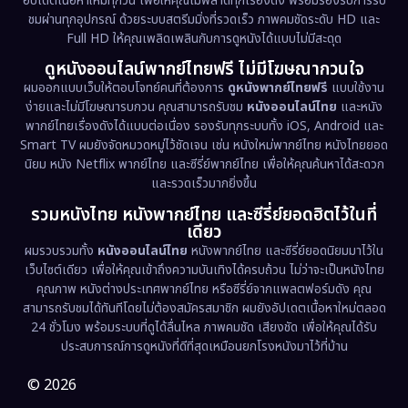
อัปเดตเนื้อหาใหม่ทุกวัน เพื่อให้คุณไม่พลาดทุกเรื่องดัง พร้อมรองรับการรับ
Drama ดราม่า
(1,460)
ชมผ่านทุกอุปกรณ์ ด้วยระบบสตรีมมิ่งที่รวดเร็ว ภาพคมชัดระดับ HD และ
Full HD ให้คุณเพลิดเพลินกับการดูหนังได้แบบไม่มีสะดุด
Dystopian
(17)
ดูหนังออนไลน์พากย์ไทยฟรี ไม่มีโฆษณากวนใจ
Emotional
(61)
ผมออกแบบเว็บให้ตอบโจทย์คนที่ต้องการ
ดูหนังพากย์ไทยฟรี
แบบใช้งาน
ง่ายและไม่มีโฆษณารบกวน คุณสามารถรับชม
หนังออนไลน์ไทย
และหนัง
พากย์ไทยเรื่องดังได้แบบต่อเนื่อง รองรับทุกระบบทั้ง iOS, Android และ
Epic มหากาพย์
(218)
Smart TV ผมยังจัดหมวดหมู่ไว้ชัดเจน เช่น หนังใหม่พากย์ไทย หนังไทยยอด
นิยม หนัง Netflix พากย์ไทย และซีรี่ย์พากย์ไทย เพื่อให้คุณค้นหาได้สะดวก
Erotic
(36)
และรวดเร็วมากยิ่งขึ้น
รวมหนังไทย หนังพากย์ไทย และซีรี่ย์ยอดฮิตไว้ในที่
Family ครอบครัว
(363)
เดียว
ผมรวบรวมทั้ง
หนังออนไลน์ไทย
หนังพากย์ไทย และซีรี่ย์ยอดนิยมมาไว้ใน
Fantasy จินตนาการ
(326)
เว็บไซต์เดียว เพื่อให้คุณเข้าถึงความบันเทิงได้ครบถ้วน ไม่ว่าจะเป็นหนังไทย
คุณภาพ หนังต่างประเทศพากย์ไทย หรือซีรี่ย์จากแพลตฟอร์มดัง คุณ
Fiction
(9)
สามารถรับชมได้ทันทีโดยไม่ต้องสมัครสมาชิก ผมยังอัปเดตเนื้อหาใหม่ตลอด
24 ชั่วโมง พร้อมระบบที่ดูได้ลื่นไหล ภาพคมชัด เสียงชัด เพื่อให้คุณได้รับ
Film
(57)
ประสบการณ์การดูหนังที่ดีที่สุดเหมือนยกโรงหนังมาไว้ที่บ้าน
Gothic
(3)
© 2026