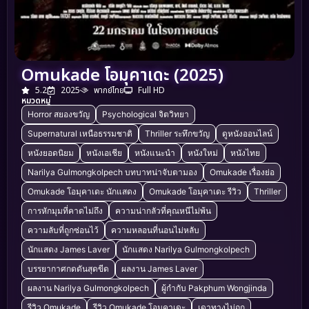
Omukade โอมุคาเดะ (2025)
5.2
2025
พากย์ไทย
Full HD
หมวดหมู่
Horror สยองขวัญ
Psychological จิตวิทยา
Supernatural เหนือธรรมชาติ
Thriller ระทึกขวัญ
ดูหนังออนไลน์
หนังยอดนิยม
หนังเอเชีย
หนังแนะนำ
หนังใหม่
หนังไทย
Narilya Gulmongkolpech บทบาทน่าจับตามอง
Omukade เรื่องย่อ
Omukade โอมุคาเดะ นักแสดง
Omukade โอมุคาเดะ รีวิว
Thriller
การหักมุมที่คาดไม่ถึง
ความน่ากลัวที่คุณหนีไม่พ้น
ความลับที่ถูกซ่อนไว้
ความหลอนที่นอนไม่หลับ
นักแสดง James Laver
นักแสดง Narilya Gulmongkolpech
บรรยากาศกดดันสุดขีด
ผลงาน James Laver
ผลงาน Narilya Gulmongkolpech
ผู้กำกับ Pakphum Wongjinda
รีวิว Omukade
รีวิว Omukade โอมุคาเดะ
เดาทางไม่ถูก