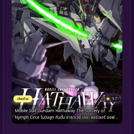
5.7
เสียงโรง
Mobile Suit Gundam Hathaway The Sorcery of
Nymph Circe โมบิลสูท กันดั้ม ฮาธาเวย์ เดอะ ซอร์เซอรี ออฟ
นิมฟ์ เซอร์ซี (2026)