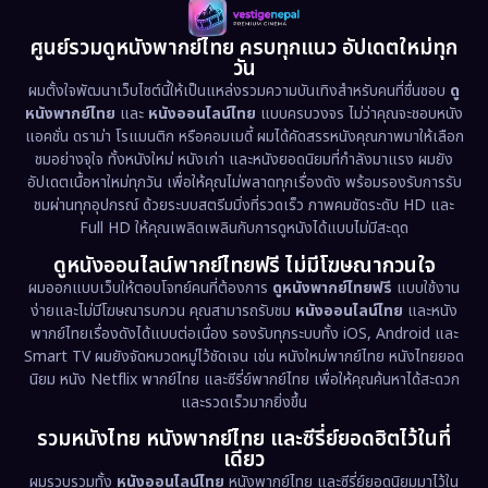
ศูนย์รวมดูหนังพากย์ไทย ครบทุกแนว อัปเดตใหม่ทุก
วัน
ผมตั้งใจพัฒนาเว็บไซต์นี้ให้เป็นแหล่งรวมความบันเทิงสำหรับคนที่ชื่นชอบ
ดู
หนังพากย์ไทย
และ
หนังออนไลน์ไทย
แบบครบวงจร ไม่ว่าคุณจะชอบหนัง
แอคชั่น ดราม่า โรแมนติก หรือคอมเมดี้ ผมได้คัดสรรหนังคุณภาพมาให้เลือก
ชมอย่างจุใจ ทั้งหนังใหม่ หนังเก่า และหนังยอดนิยมที่กำลังมาแรง ผมยัง
อัปเดตเนื้อหาใหม่ทุกวัน เพื่อให้คุณไม่พลาดทุกเรื่องดัง พร้อมรองรับการรับ
ชมผ่านทุกอุปกรณ์ ด้วยระบบสตรีมมิ่งที่รวดเร็ว ภาพคมชัดระดับ HD และ
Full HD ให้คุณเพลิดเพลินกับการดูหนังได้แบบไม่มีสะดุด
ดูหนังออนไลน์พากย์ไทยฟรี ไม่มีโฆษณากวนใจ
ผมออกแบบเว็บให้ตอบโจทย์คนที่ต้องการ
ดูหนังพากย์ไทยฟรี
แบบใช้งาน
ง่ายและไม่มีโฆษณารบกวน คุณสามารถรับชม
หนังออนไลน์ไทย
และหนัง
พากย์ไทยเรื่องดังได้แบบต่อเนื่อง รองรับทุกระบบทั้ง iOS, Android และ
Smart TV ผมยังจัดหมวดหมู่ไว้ชัดเจน เช่น หนังใหม่พากย์ไทย หนังไทยยอด
นิยม หนัง Netflix พากย์ไทย และซีรี่ย์พากย์ไทย เพื่อให้คุณค้นหาได้สะดวก
และรวดเร็วมากยิ่งขึ้น
รวมหนังไทย หนังพากย์ไทย และซีรี่ย์ยอดฮิตไว้ในที่
เดียว
ผมรวบรวมทั้ง
หนังออนไลน์ไทย
หนังพากย์ไทย และซีรี่ย์ยอดนิยมมาไว้ใน