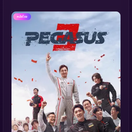
หนังโรง